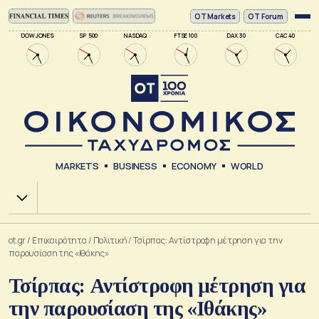
ΟΤ Markets
OT Forum
DOW JONES
SP 500
NASDAQ
FTSE 100
DAX 30
CAC 40
MARKETS
BUSINESS
ECONOMY
WORLD
Χ.Α.
ot.gr
/
Επικαιρότητα
/
Πολιτική
/
Τσίρπας: Αντίστροφη μέτρηση για την
παρουσίαση της «Ιθάκης»
Τσίρπας: Αντίστροφη μέτρηση για
την παρουσίαση της «Ιθάκης»