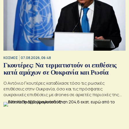
ΚΟΣΜΟΣ
07.08.2026, 06:48
Γκουτέρες: Να τερματιστούν οι επιθέσεις
κατά αμάχων σε Ουκρανία και Ρωσία
Ο Αντόνιο Γκουτέρες καταδίκασε τόσο τις ρωσικές
επιθέσεις στην Ουκρανία, όσο και τις πρόσφατες
ουκρανικές επιθέσεις με drones σε αρκετές περιοχές της
Ρωσίας, οι οποίες προκάλεσαν απώλειες μεταξύ αμάχων και
ζημιές σε μη στρατιωτικές υποδομές.