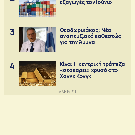
εξαγωγές τον Ιούνιο
3
Θεοδωρικάκος: Νέο
αναπτυξιακό καθεστώς
για την Άμυνα
4
Κίνα: Η κεντρική τράπεζα
«στοκάρει» χρυσό στο
Χονγκ Κονγκ