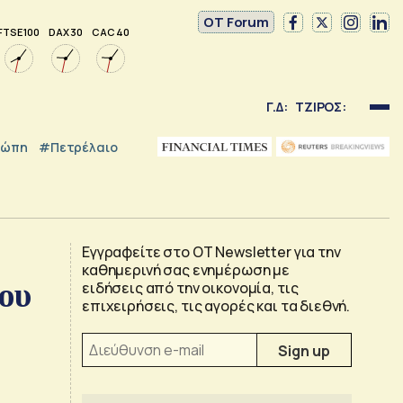
OT Forum
FTSE 100
DAX 30
CAC 40
Γ.Δ:
ΤΖΙΡΟΣ:
ρώπη
#Πετρέλαιο
Εγγραφείτε στο OT Newsletter για την
καθημερινή σας ενημέρωση με
ου
ειδήσεις από την οικονομία, τις
επιχειρήσεις, τις αγορές και τα διεθνή.