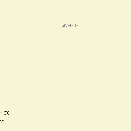
– σε
ως