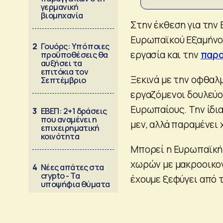
γερμανική
βιομηχανία
Στην έκθεση για την 
Ευρωπαϊκού Εξαμήνου
2
Γουόρς: Υπό ποιες
εργασία και την
παρα
προϋποθέσεις θα
αυξήσει τα
επιτόκια τον
Ξεκινά με την οφθαλ
Σεπτέμβριο
εργαζόμενοι δουλεύο
Ευρωπαίους. Την ίδια
3
ΕΒΕΠ: 2+1 δράσεις
που αναμένει η
μεν, αλλά παραμένει 
επιχειρηματική
κοινότητα
Mπορεί η Ευρωπαϊκή 
χωρών με μακροοικον
4
Νέες απάτες στα
crypto - Τα
έχουμε ξεφύγει από 
υποψήφια θύματα