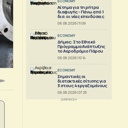
ECONOMY
Αίτημα για τη ρήτρα
διαφυγής - Πάνω από 1
δισ. οι νέες επενδύσεις
06.08.2026 | 11:09
ECONOMY
Δήμας: Στο Εθνικό
Πρόγραμμα Ανάπτυξης
το Αεροδρόμιο Πάρου
06.08.2026 | 10:14
ECONOMY
Σημαντικές οι
διατακτικές σίτισης για
dIn
3 στους 4 εργαζομένους
06.08.2026 | 07:25