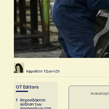
Αφροδίτη Τζιαντζή
OT Editors
Ανακαλύψτ
1
Απροσδόκητη
αύξηση των
παραγγελιών στη