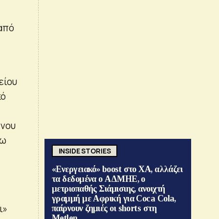
 από
είου
κό
ένου
γω
INSIDE STORIES
«Ενεργειακό» boost στο ΧΑ, αλλάζει
τα δεδομένα ο ΑΔΜΗΕ, ο
μετριοπαθής Σιάμισιης, ανοιχτή
γραμμή με Αφρική για Coca Cola,
ι»
παίρνουν ζημιές οι shorts στη
Metlen