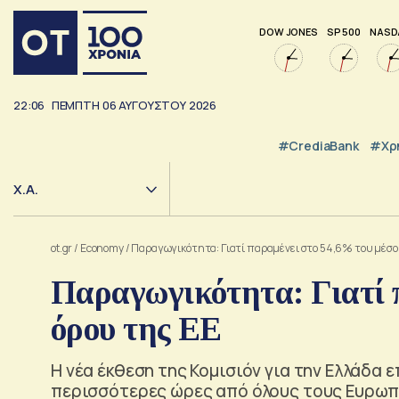
DOW JONES
SP 500
NASD
22:06
ΠΕΜΠΤΗ
06
ΑΥΓΟΥΣΤΟΥ
2026
#CrediaBank
#Χρ
Χ.Α.
ot.gr
/
Economy
/
Παραγωγικότητα: Γιατί παραμένει στο 54,6% του μέσο
Παραγωγικότητα: Γιατί 
όρου της ΕΕ
Η νέα έκθεση της Κομισιόν για την Ελλάδα ε
περισσότερες ώρες από όλους τους Ευρωπ