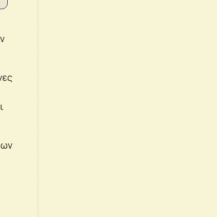
ην
νες
ι
των