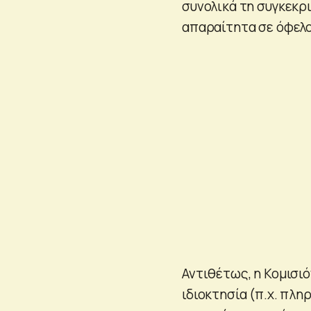
συνολικά τη συγκεκρ
απαραίτητα σε όφελο
Αντιθέτως, η Κομισιό
ιδιοκτησία (π.χ. πλη