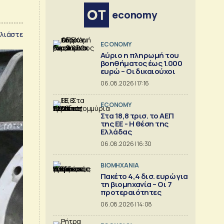
economy
λιάστε
ECONOMY
Αύριο η πληρωμή του
βοηθήματος έως 1.000
ευρώ – Oι δικαιούχοι
06.08.2026 | 17:16
ECONOMY
Στα 18,8 τρισ. το ΑΕΠ
της ΕΕ - Η θέση της
Ελλάδας
06.08.2026 | 16:30
ΒΙΟΜΗΧΑΝΙΑ
Πακέτο 4,4 δισ. ευρώ για
τη βιομηχανία – Οι 7
προτεραιότητες
06.08.2026 | 14:08