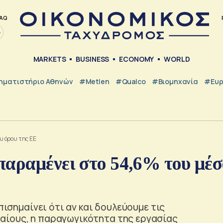
AQ
MARKETS
BUSINESS
ECONOMY
WORLD
ηματιστήριο Αθηνών
#metlen
#Qualco
#Βιομηχανία
#Ευ
υ όρου της ΕΕ
παραμένει στο 54,6% του μέσ
πισημαίνει ότι αν και δουλεύουμε τις
αίους, η παραγωγικότητα της εργασίας