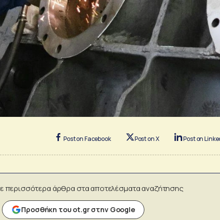
Post on Facebook
Post on X
Post on Linke
ε περισσότερα άρθρα στα αποτελέσματα αναζήτησης
Προσθήκη του ot.gr στην Google