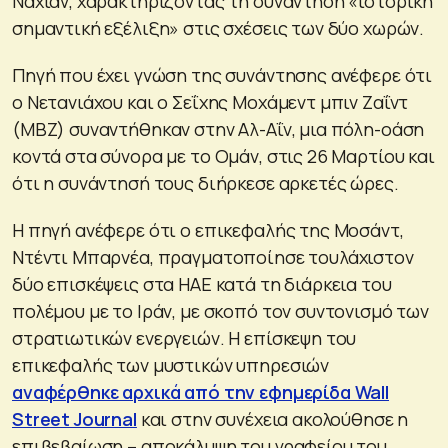
Ναχιάν, χαρακτηρίζοντας τη συνάντηση «ιστορική
σημαντική εξέλιξη» στις σχέσεις των δύο χωρών.
Πηγή που έχει γνώση της συνάντησης ανέφερε ότι
ο Νετανιάχου και ο Σεΐχης Μοχάμεντ μπιν Ζαΐντ
(MBZ) συναντήθηκαν στην Αλ-Αΐν, μια πόλη-οάση
κοντά στα σύνορα με το Ομάν, στις 26 Μαρτίου και
ότι η συνάντησή τους διήρκεσε αρκετές ώρες.
Η πηγή ανέφερε ότι ο επικεφαλής της Μοσάντ,
Ντέντι Μπαρνέα, πραγματοποίησε τουλάχιστον
δύο επισκέψεις στα ΗΑΕ κατά τη διάρκεια του
πολέμου με το Ιράν, με σκοπό τον συντονισμό των
στρατιωτικών ενεργειών. Η επίσκεψη του
επικεφαλής των μυστικών υπηρεσιών
αναφέρθηκε αρχικά από την εφημερίδα Wall
Street Journal
και στην συνέχεια ακολούθησε η
επιβεβαίωση – αποκάλυψη του γραφείου του