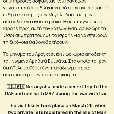
οι υπηρεσίες ασφαλείας του Ιράν είχαν
γνωστοποιήσει εδώ και καιρό στην ηγεσία μας. Η
εχθρότητα προς τον Μεγάλο Λαό του Ιράν
αποτελεί ένα ανόητο ρίσκο. Η συμπαιγνία με το
Ισραήλ προς αυτή την κατεύθυνση: ασυγχώρητη.
Όσοι συμπράττουν με το Ισραήλ για να σπείρουν
τη διχόνοια θα λογοδοτήσουν».
Το μήνυμα του Αραγκτσί έχει ως κύριο αποδέκτη
τα Ηνωμένα Αραβικά Εμιράτα. Στα οποία το Ιράν
θα ήθελε να θέσει ένα παράδειγμα προς
αποτροπή με την πρώτη ευκαιρία.
🇮🇱🇦🇪 Netanyahu made a secret trip to the
UAE and met with MBZ during the war with Iran.
The visit likely took place on March 26, when
two private jets registered in the Isle of Man