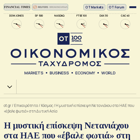
ΟΤ Markets
OT Forum
DOW JONES
SP 500
NASDAQ
FTSE 100
DAX 30
CAC 40
MARKETS
BUSINESS
ECONOMY
WORLD
Χ.Α.
ot.gr
/
Επικαιρότητα
/
Κόσμος
/
Η μυστική επίσκεψη Νετανιάχου στα ΗΑΕ που
«έβαλε φωτιά» στη Δυτική Ασία
Η μυστική επίσκεψη Νετανιάχου
στα ΗΑΕ που «έβαλε φωτιά» στη