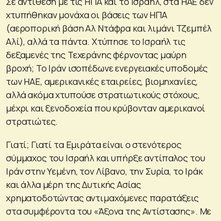
Σε αντίθεση με τις ΗΠΑ και το Ισραήλ, στα ΗΑΕ δεν
χτυπήθηκαν μονάχα οι βάσεις των ΗΠΑ
(αεροπορική βάση Αλ Ντάφρα και λιμάνι Τζεμπέλ
Αλί), αλλά τα πάντα. Χτύπησε το Ισραήλ τις
δεξαμενές της Τεχεράνης φέρνοντας μαύρη
βροχή; Το Ιράν ισοπέδωνε ενεργειακές υποδομές
των ΗΑΕ, αμερικανικές εταιρείες, βιομηχανίες,
αλλά ακόμα χτυπούσε στρατιωτικούς στόχους,
μέχρι και ξενοδοχεία που κρύβονταν αμερικανοί
στρατιώτες.
Γιατί; Γιατί τα Εμιράτα είναι ο στενότερος
σύμμαχος του Ισραήλ και υπήρξε αντίπαλος του
Ιράν στην Υεμένη, τον Λίβανο, την Συρία, το Ιράκ
και άλλα μέρη της Δυτικής Ασίας
χρηματοδοτώντας αντιμαχόμενες παρατάξεις
στα συμφέροντα του «Άξονα της Αντίστασης». Με