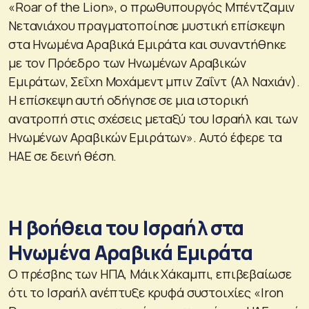
«Roar of the Lion», ο πρωθυπουργός Μπέντζαμιν
Νετανιάχου πραγματοποίησε μυστική επίσκεψη
στα Ηνωμένα Αραβικά Εμιράτα και συναντήθηκε
με τον Πρόεδρο των Ηνωμένων Αραβικών
Εμιράτων, Σεΐχη Μοχάμεντ μπιν Ζαΐντ (Αλ Ναχιάν).
Η επίσκεψη αυτή οδήγησε σε μια ιστορική
ανατροπή στις σχέσεις μεταξύ του Ισραήλ και των
Ηνωμένων Αραβικών Εμιράτων». Αυτό έφερε τα
ΗΑΕ σε δεινή θέση.
Η βοήθεια του Ισραήλ στα
Ηνωμένα Αραβικά Εμιράτα
Ο πρέσβης των ΗΠΑ, Μάικ Χάκαμπι, επιβεβαίωσε
ότι το Ισραήλ ανέπτυξε κρυφά συστοιχίες «Iron