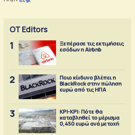
OT Editors
1
Ξεπέρασε τις εκτιμήσεις
εσόδων η Airbnb
2
Ποιο κίνδυνο βλέπει η
BlackRock στην πώληση
ευρώ από τις ΗΠΑ
3
ΚΡΙ-ΚΡΙ: Πότε θα
καταβληθεί το μέρισμα
0,450 ευρώ ανά μετοχή