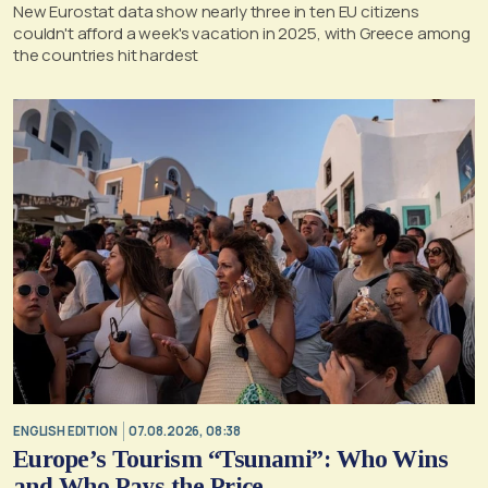
New Eurostat data show nearly three in ten EU citizens
couldn't afford a week's vacation in 2025, with Greece among
the countries hit hardest
ENGLISH EDITION
07.08.2026, 08:38
Europe’s Tourism “Tsunami”: Who Wins
and Who Pays the Price