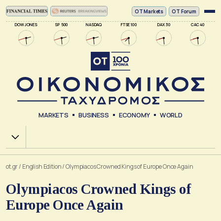
ΟΤ Markets
OT Forum
DOW JONES
SP 500
NASDAQ
FTSE 100
DAX 30
CAC 40
MARKETS
BUSINESS
ECONOMY
WORLD
Χ.Α.
ot.gr
/
English Edition
/
Olympiacos Crowned Kings of Europe Once Again
Olympiacos Crowned Kings of
Europe Once Again