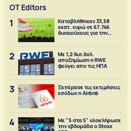
OT Editors
1
Καταβλήθηκαν 33,58
εκατ. ευρώ σε 67.746
δικαιούχους για την
αγορά λιπασμάτων
2
Με 1,2 δισ.δολ.
αποζημίωση η RWE
φεύγει απο τις ΗΠΑ
3
Ξεπέρασε τις εκτιμήσεις
εσόδων η Airbnb
4
Με "5 στα 5" ολοκλήρωσε
την εβδομάδα ο Stoxx