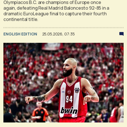
Olympiacos B.C. are champions of Europe once
again, defeating Real Madrid Baloncesto 92-85 in a
dramatic EuroLeague final to capture their fourth
continental title.
ENGLISH EDITION
25.05.2026, 07:35