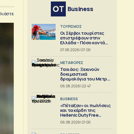
Business
λιάστε
ΤΟΥΡΙΣΜΟΣ
Οι Σέρβοι τουρίστες
επιστρέφουν στην
Ελλάδα – Πόσο κοντά
είναι στο 1 εκατ.
07.08.2026 | 07:00
ΜΕΤΑΦΟΡΕΣ
Ταχιάος: Ξεκινούν
δοκιμαστικά
δρομολόγια του Μετρό
Θεσσαλονίκης προς
06.08.2026 | 22:47
Καλαμαριά
BUSINESS
«Πέταξαν» οι πωλήσεις
και τα κέρδη της
Hellenic Duty Free
Shops
06.08.2026 | 21:00