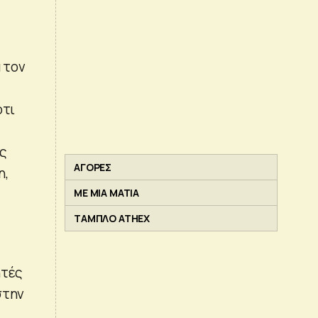
 τον
ότι
ύς
ΑΓΟΡΕΣ
η,
ΜΕ ΜΙΑ ΜΑΤΙΑ
ΤΑΜΠΛΟ ATHEX
ητές
στην