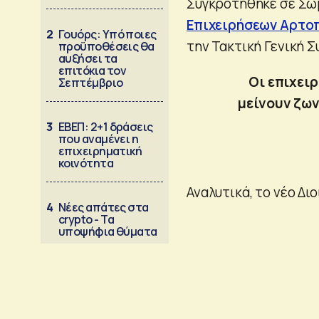
Συγκροτήθηκε σε Σώμ
Επιχειρήσεων Αρτο
2
Γουόρς: Υπό ποιες
την Τακτική Γενική Σ
προϋποθέσεις θα
αυξήσει τα
επιτόκια τον
Οι επιχει
Σεπτέμβριο
μείνουν ζων
3
ΕΒΕΠ: 2+1 δράσεις
που αναμένει η
επιχειρηματική
κοινότητα
Αναλυτικά, το νέο Δι
4
Νέες απάτες στα
crypto - Τα
υποψήφια θύματα