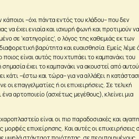
 κάποιοι –όχι πάντα εντός του κλάδου– που δεν
ας να έχει ενιαία και ισχυρή φωνή και προτιμούν να
νο σε ‘κατηγορίες’, ο λόγος της καθεμιάς εκ των
διαφορετική βαρύτητα και ευαισθησία. Εμείς λέμε 
ο ποιος είναι αυτός που χτυπάει το καμπανάκι του
ή σημασία έχει το καμπανάκι να ακουστεί από αυτο
νει κάτι –έστω και τώρα– για να αλλάξει η κατάστασ
ε οι επαγγελματίες ή οι επιχειρήσεις. Σε τελική
ι ένα αρτοποιείο (ασχέτως μεγέθους), κλείνει μια
αχαροπλαστείο είναι οι πιο παραδοσιακές και αγαπ
ς μορφές επιχείρησης. Και αυτές οι επιχειρήσεις 
με υψηλά στάνταρτ ποιότητας, σε περιποιημένους