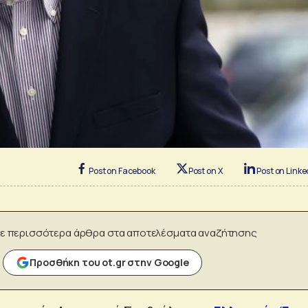
Post on Facebook
Post on X
Post on Linke
ε περισσότερα άρθρα στα αποτελέσματα αναζήτησης
Προσθήκη του ot.gr στην Google