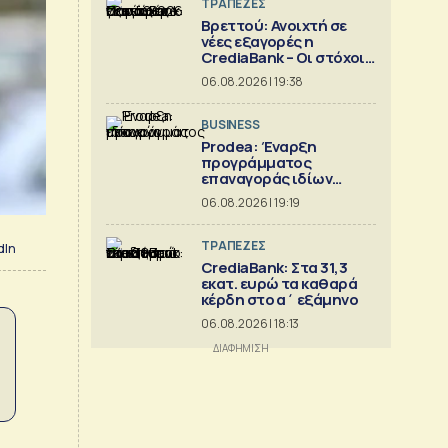
ΤΡΑΠΕΖΕΣ
Βρεττού: Ανοιχτή σε
νέες εξαγορές η
CrediaBank – Οι στόχοι
για το 2026
06.08.2026 | 19:38
BUSINESS
Prodea: Έναρξη
προγράμματος
επαναγοράς ιδίων
μετοχών
06.08.2026 | 19:19
ΤΡΑΠΕΖΕΣ
dIn
CrediaBank: Στα 31,3
εκατ. ευρώ τα καθαρά
κέρδη στο α΄ εξάμηνο
06.08.2026 | 18:13