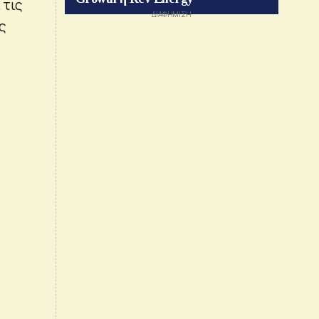
 τις
ς