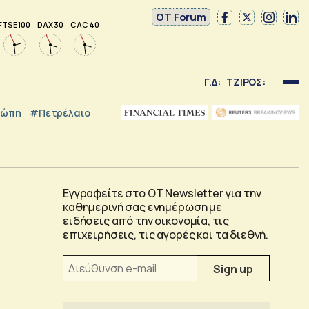
OT Forum
FTSE 100
DAX 30
CAC 40
Γ.Δ:
ΤΖΙΡΟΣ:
ρώπη
#Πετρέλαιο
Εγγραφείτε στο OT Newsletter για την
καθημερινή σας ενημέρωση με
ειδήσεις από την οικονομία, τις
επιχειρήσεις, τις αγορές και τα διεθνή.