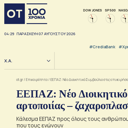
DOW JONES
SP 500
NASD
04:29
ΠΑΡΑΣΚΕΥΗ
07
ΑΥΓΟΥΣΤΟΥ
2026
#CrediaBank
#Χρ
Χ.Α.
ot.gr
/
Επικαιρότητα
/
ΕΕΠΑΖ: Νέο Διοικητικό Συμβούλιο στις επιχειρήσ
ΕΕΠΑΖ: Νέο Διοικητικό 
αρτοποιίας – ζαχαροπλασ
Κάλεσμα ΕΕΠΑΖ προς όλους τους ανθρώπους
που τους ενώνουν