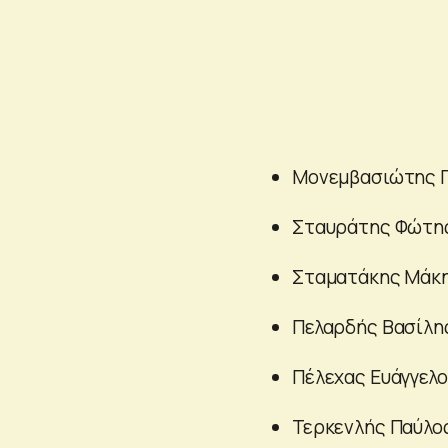
Μονεμβασιώτης Π
Σταυράτης Φώτης
Σταματάκης Μάκη
Πελαρδής Βασίλη
Πέλεχας Ευάγγελο
Τερκενλής Παύλο