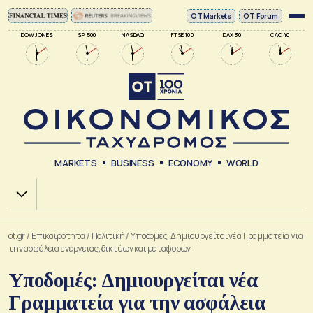
ΟΤ Markets
OT Forum
DOW JONES
SP 500
NASDAQ
FTSE 100
DAX 30
CAC 40
MARKETS
BUSINESS
ECONOMY
WORLD
Χ.Α.
ot.gr
/
Επικαιρότητα
/
Πολιτική
/
Υποδομές: Δημιουργείται νέα Γραμματεία για
την ασφάλεια ενέργειας, δικτύων και μεταφορών
Υποδομές: Δημιουργείται νέα
Γραμματεία για την ασφάλεια