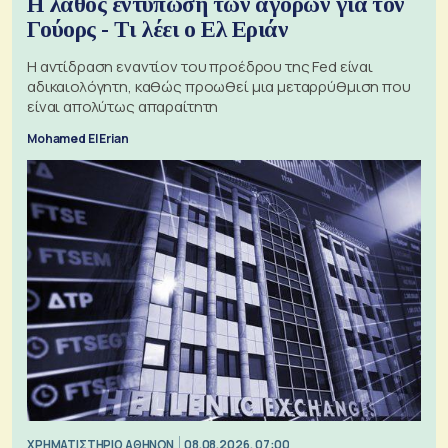
Η λάθος εντύπωση των αγορών για τον
Γούορς - Τι λέει ο Ελ Εριάν
Η αντίδραση εναντίον του προέδρου της Fed είναι
αδικαιολόγητη, καθώς προωθεί μια μεταρρύθμιση που
είναι απολύτως απαραίτητη
Mohamed El Erian
XΡΗΜΑΤΙΣΤΗΡΙΟ ΑΘΗΝΩΝ
08.08.2026, 07:00