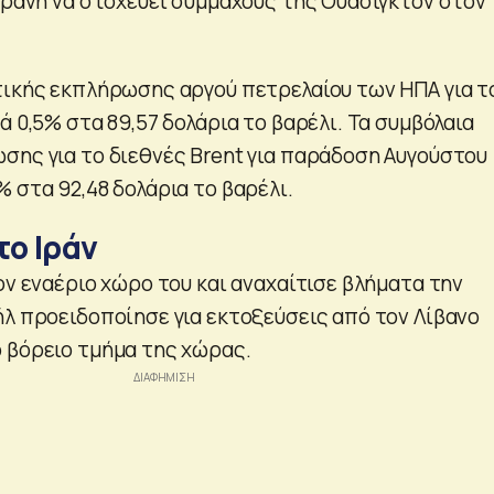
χεράνη να στοχεύει συμμάχους της Ουάσιγκτον στον
τικής εκπλήρωσης αργού πετρελαίου των ΗΠΑ για τ
ά 0,5% στα 89,57 δολάρια το βαρέλι. Τα συμβόλαια
σης για το διεθνές Brent για παράδοση Αυγούστου
 στα 92,48 δολάρια το βαρέλι.
το Ιράν
ον εναέριο χώρο του και αναχαίτισε βλήματα την
ήλ προειδοποίησε για εκτοξεύσεις από τον Λίβανο
 βόρειο τμήμα της χώρας.