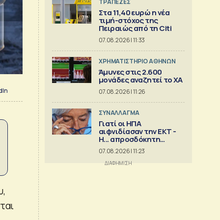
ΤΡΑΠΕΖΕΣ
Στα 11,40 ευρώ η νέα
τιμή-στόχος της
Πειραιώς από τη Citi
07.08.2026 | 11:33
XΡΗΜΑΤΙΣΤΗΡΙΟ ΑΘΗΝΩΝ
Άμυνες στις 2.600
μονάδες αναζητεί το ΧΑ
dIn
07.08.2026 | 11:26
ΣΥΝΑΛΛΑΓΜΑ
Γιατί οι ΗΠΑ
αιφνιδίασαν την ΕΚΤ -
Η... απροσδόκητη
κίνηση
07.08.2026 | 11:23
υ,
νται