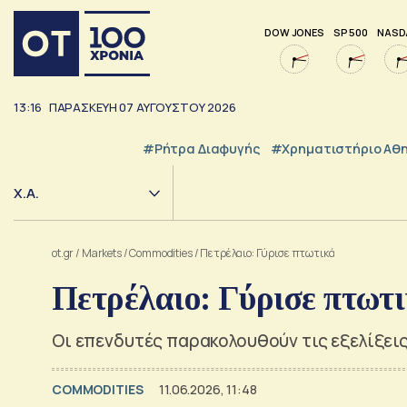
DOW JONES
SP 500
NASD
13:16
ΠΑΡΑΣΚΕΥΗ
07
ΑΥΓΟΥΣΤΟΥ
2026
#ρήτρα Διαφυγής
#Χρηματιστήριο Αθ
Χ.Α.
ot.gr
/
Markets
/
Commodities
/
Πετρέλαιο: Γύρισε πτωτικά
Πετρέλαιο: Γύρισε πτωτ
Οι επενδυτές παρακολουθούν τις εξελίξεις
COMMODITIES
11.06.2026, 11:48