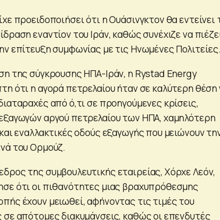
χε προειδοποιήσει ότι η Ουάσινγκτον θα εντείνει 
δραση εναντίον του Ιράν, καθώς συνέχιζε να πιέζε
ην επίτευξη συμφωνίας με τις Ηνωμένες Πολιτείες
ση της σύγκρουσης ΗΠΑ-Ιράν, η Rystad Energy
τη ότι η αγορά πετρελαίου ήταν σε καλύτερη θέση 
διαταραχές από ό,τι σε προηγούμενες κρίσεις,
εξαγωγών αργού πετρελαίου των ΗΠΑ, χαμηλότερη
 και εναλλακτικές οδούς εξαγωγής που μειώνουν τη
νά του Ορμούζ.
δρος της συμβουλευτικής εταιρείας, Χόρχε Λεόν,
ησε ότι οι πιθανότητες μιας βραχυπρόθεσμης
πής έχουν μειωθεί, αφήνοντας τις τιμές του
 σε απότομες διακυμάνσεις, καθώς οι επενδυτές