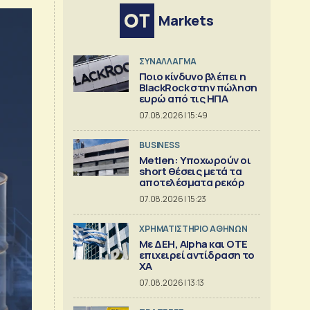
Markets
ΣΥΝΑΛΛΑΓΜΑ
Ποιο κίνδυνο βλέπει η
BlackRock στην πώληση
ευρώ από τις ΗΠΑ
07.08.2026 | 15:49
BUSINESS
Metlen: Υποχωρούν οι
short θέσεις μετά τα
αποτελέσματα ρεκόρ
07.08.2026 | 15:23
XΡΗΜΑΤΙΣΤΗΡΙΟ ΑΘΗΝΩΝ
Με ΔΕΗ, Alpha και ΟΤΕ
επιχειρεί αντίδραση το
ΧΑ
07.08.2026 | 13:13