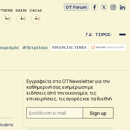
OT Forum
FTSE 100
DAX 30
CAC 40
Γ.Δ:
ΤΖΙΡΟΣ:
ουρισμός
#Πετρέλαιο
Εγγραφείτε στο OT Newsletter για την
καθημερινή σας ενημέρωση με
ειδήσεις από την οικονομία, τις
επιχειρήσεις, τις αγορές και τα διεθνή.
λιάστε