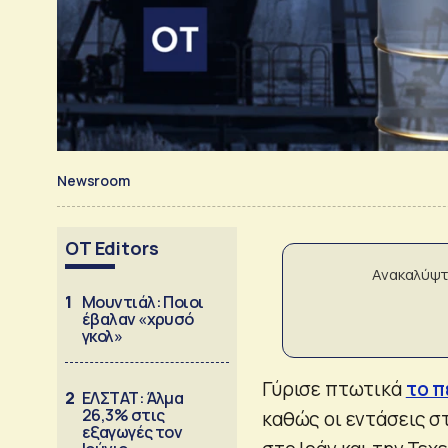
Newsroom
OT Editors
Ανακαλύψτ
1
Μουντιάλ: Ποιοι
έβαλαν «χρυσό
γκολ»
Γύρισε πτωτικά
το π
2
ΕΛΣΤΑΤ: Άλμα
26,3% στις
καθώς οι εντάσεις σ
εξαγωγές τον