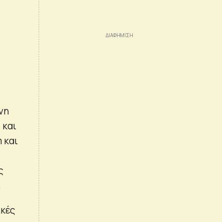
νη
 και
 και
ς
.
ικές