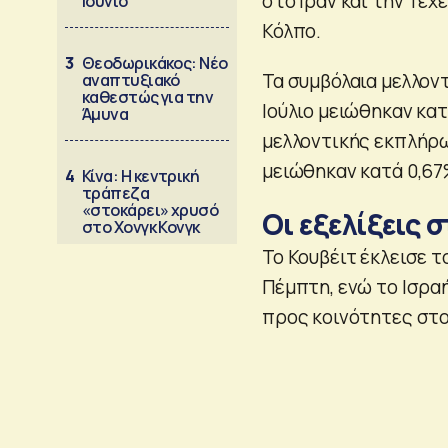
στο Ιράν και την Τε
Ιούνιο
Κόλπο.
3
Θεοδωρικάκος: Νέο
Τα συμβόλαια μελλον
αναπτυξιακό
καθεστώς για την
Ιούλιο μειώθηκαν κατ
Άμυνα
μελλοντικής εκπλήρω
μειώθηκαν κατά 0,67%
4
Κίνα: Η κεντρική
τράπεζα
«στοκάρει» χρυσό
Οι εξελίξεις σ
στο Χονγκ Κονγκ
Το Κουβέιτ έκλεισε τ
Πέμπτη, ενώ το Ισρα
προς κοινότητες στο