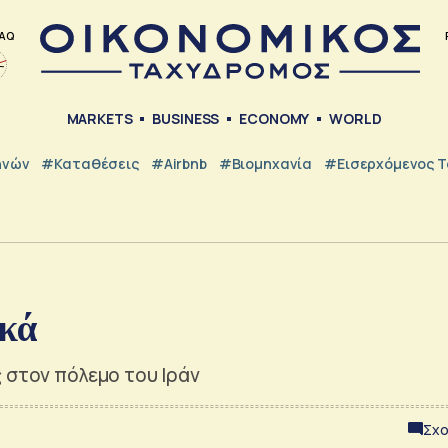
AQ
MARKETS
BUSINESS
ECONOMY
WORLD
ηνών
#Καταθέσεις
#Airbnb
#Βιομηχανία
#εισερχόμενος Τ
ικά
 στον πόλεμο του Ιράν
Σχο