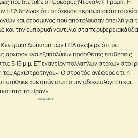
μές που διέταξε ο Πρόεδρος Ντόναλντ Τραμπ. Η
ων ΗΠΑ δήλωσε ότι στόχευσε περιουσιακά στοιχεία
ωνιών και αεράμυνας που αποτελούσαν απειλή για τ
ις και την εμπορική ναυτιλία στα περιφερειακά ύδα
 Κεντρική Διοίκηση των ΗΠΑ ανέφερε ότι οι
ις άρχισαν «να εξαπολύουν πρόσθετες επιθέσεις
τις 5:15 μ.μ. ET εναντίον πολλαπλών στόχων στο Ιρ
 του Αρχιστράτηγου». Ο στρατός ανέφερε ότι η
ποιήθηκε «σε απάντηση στην αδικαιολόγητη και
ικότητα του Ιράν».