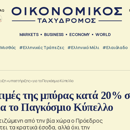
AQ
MARKETS
BUSINESS
ECONOMY
WORLD
Μισθός
#ελληνικές Τράπεζες
#Ελληνικό Μέλι
#Ελαιόλαδο
δειξη «υποστήριξης» για το Παγκόσμιο Κύπελλο
 τιμές της μπύρας κατά 20% σ
ια το Παγκόσμιο Κύπελλο
τιζώμενη από την βία χώρα ο Πρόεδρος
ει τα κρατικά έσοδα, αλλά όχι την