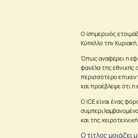
Ο Ισημερινός ετοιμά
Κύπελλο την Κυριακή
Όπως αναφέρει η εφη
φανέλα της εθνικής ο
περισσότερο επικεν
και προέβλεψε ότι η 
Ο ICE είναι ένας φό
συμπεριλαμβανομένου
και της χειροτεχνικ
Ο τίτλος μοιάζει 