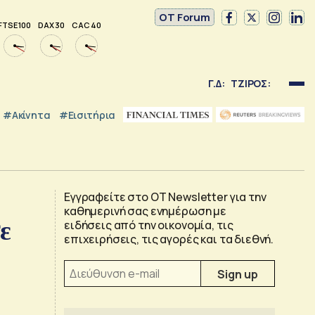
OT Forum
FTSE 100
DAX 30
CAC 40
Γ.Δ:
ΤΖΙΡΟΣ:
#Ακίνητα
#εισιτήρια
Εγγραφείτε στο OT Newsletter για την
καθημερινή σας ενημέρωση με
ε
ειδήσεις από την οικονομία, τις
επιχειρήσεις, τις αγορές και τα διεθνή.