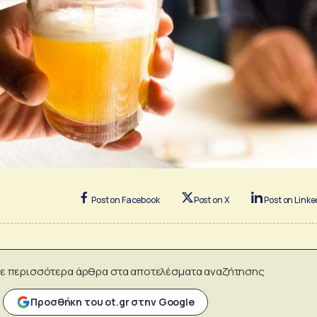
Post on Facebook
Post on X
Post on Linke
ε περισσότερα άρθρα στα αποτελέσματα αναζήτησης
Προσθήκη του ot.gr στην Google