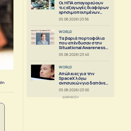
Οι ΗΠΑ απαγορεύουν
τις εξαγωγές διαφόρων
χρησιμοποιημένων
κρίσιμων ορυκτών
05.08.2026 | 23:56
WORLD
Τα βαριά πορτοφόλια
που επένδυσαν στην
Situational Awareness
πριν καταρρεύσει
05.08.2026 | 23:40
WORLD
Απώλειες για την
SpaceX λόγω
ανησυχιών για δαπάνες
dIn
ΑΙ
05.08.2026 | 23:00