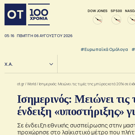
DOW JONES
SP 500
NASD
05:16
ΠΕΜΠΤΗ
06
ΑΥΓΟΥΣΤΟΥ
2026
#Ευρωπαϊκά Ομόλογα
#
Χ.Α.
ot.gr
/
World
/
Ισημερινός: Μειώνει τις τιμές της μπύρας κατά 20% σε έν
Ισημερινός: Μειώνει τις
ένδειξη «υποστήριξης» γ
Σε ένδειξη εθνικής συσπείρωσης στην μασ
προχώρησε στο λαϊκιστικό μέτρο που πλήττ