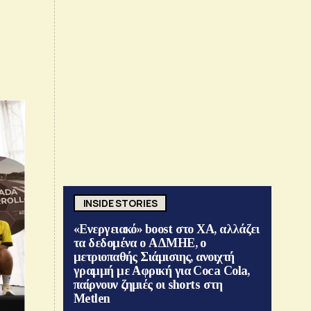
INSIDE STORIES
«Ενεργειακό» boost στο ΧΑ, αλλάζει
τα δεδομένα ο ΑΔΜΗΕ, ο
μετριοπαθής Σιάμισιης, ανοιχτή
γραμμή με Αφρική για Coca Cola,
παίρνουν ζημιές οι shorts στη
Metlen