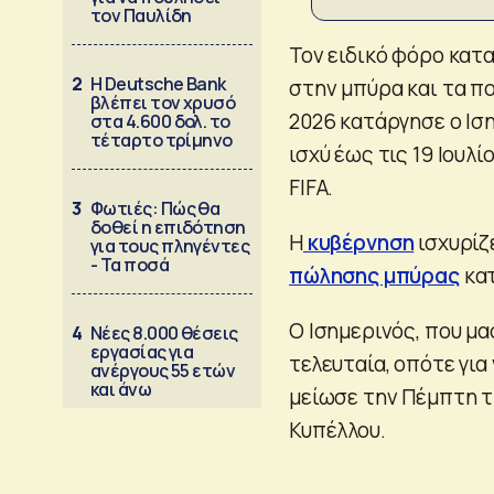
τον Παυλίδη
Τον ειδικό φόρο κατα
2
Η Deutsche Bank
στην μπύρα και τα πο
βλέπει τον χρυσό
2026 κατάργησε o Ισ
στα 4.600 δολ. το
τέταρτο τρίμηνο
ισχύ έως τις 19 Ιουλ
FIFA.
3
Φωτιές: Πώς θα
δοθεί η επιδότηση
Η
κυβέρνηση
ισχυρίζε
για τους πληγέντες
- Τα ποσά
πώλησης μπύρας
κατ
Ο Ισημερινός, που μα
4
Νέες 8.000 θέσεις
εργασίας για
τελευταία, οπότε για
ανέργους 55 ετών
και άνω
μείωσε την Πέμπτη τη
Κυπέλλου.