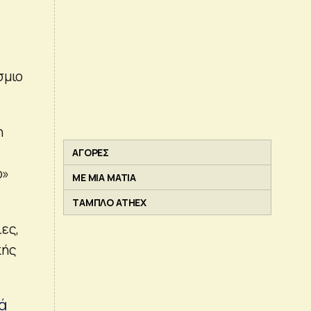
σμιο
η
ΑΓΟΡΕΣ
ο»
ΜΕ ΜΙΑ ΜΑΤΙΑ
ΤΑΜΠΛΟ ATHEX
ες,
κής
κά