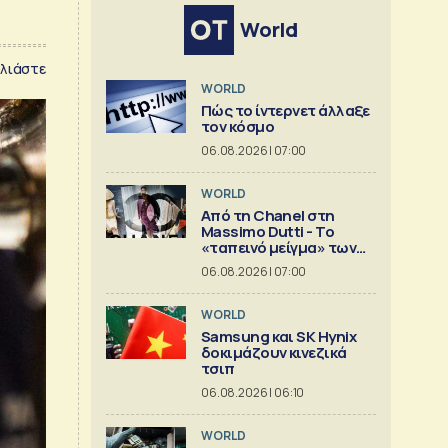
World
λιάστε
WORLD
Πώς το ίντερνετ άλλαξε
τον κόσμο
06.08.2026 | 07:00
WORLD
Από τη Chanel στη
Massimo Dutti - Το
«ταπεινό μείγμα» των
best seller
06.08.2026 | 07:00
WORLD
Samsung και SK Hynix
δοκιμάζουν κινεζικά
τσιπ
06.08.2026 | 06:10
WORLD