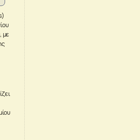
s)
νίου
, με
ης
ίζει
μίου