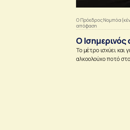
Ο Πρόεδρος Νομπόα (κέν
απόφαση
Ο Ισημερινός
Το μέτρο ισχύει και γ
αλκοολούχο ποτό στο