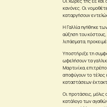
Οι χώρες της ΕΕ και
κανόνες. Οι νομοθέτε
καταργήσουν εντελώ
Η Γαλλία ηγήθηκε τω
αύξηση του κόστους, 
λιπάσματα, προκειμέ
Υποστήριξε τη συμφ
ωφελήσουν τα γαλλικ
Μαρτινίκα, επιτρέπο
⁠αποφύγουν ​το τέλο
καταστάσεων έκτακτ
Οι ​προτάσεις, μόλις
κατάλογο των αγαθών