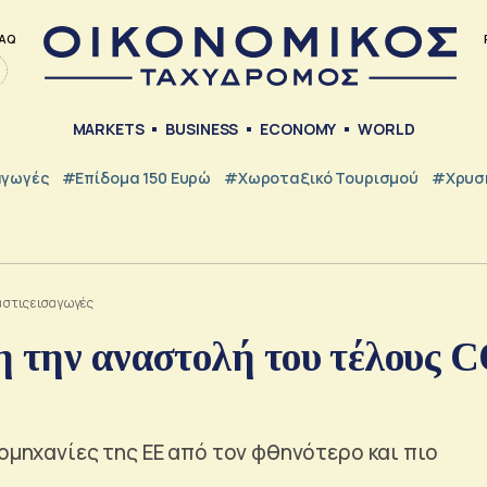
AQ
MARKETS
BUSINESS
ECONOMY
WORLD
γωγές
#Επίδομα 150 Ευρώ
#Χωροταξικό Τουρισμού
#Χρυσή
 στις εισαγωγές
η την αναστολή του τέλους 
ιομηχανίες της ΕΕ από τον φθηνότερο και πιο