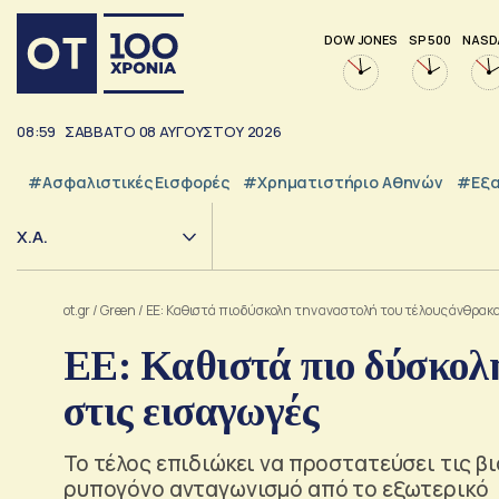
DOW JONES
SP 500
NASD
08:59
ΣΑΒΒΑΤΟ
08
ΑΥΓΟΥΣΤΟΥ
2026
#Ασφαλιστικές Εισφορές
#Χρηματιστήριο Αθηνών
#εξα
Χ.Α.
ot.gr
/
Green
/
EΕ: Καθιστά πιο δύσκολη την αναστολή του τέλους άνθρακα
EΕ: Καθιστά πιο δύσκολ
στις εισαγωγές
Το τέλος επιδιώκει να προστατεύσει τις β
ρυπογόνο ανταγωνισμό από το εξωτερικό