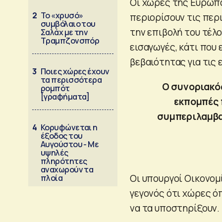
Οι χώρες της Ευρωπ
2
Το «χρυσό»
περιορίσουν τις περ
συμβόλαιο του
την επιβολή του τέλο
Σαλάχ με την
Τραμπζονσπόρ
εισαγωγές, κάτι που
βεβαιότητας για τις
3
Ποιες χώρες έχουν
τα περισσότερα
Ο συνοριακός
ρομπότ
[γραφήματα]
εκπομπές 
συμπεριλαμβα
4
Κορυφώνεται η
έξοδος του
Αυγούστου - Με
υψηλές
πληρότητες
αναχωρούν τα
Οι υπουργοί Οικονομί
πλοία
γεγονός ότι χώρες όπ
να τα υποστηρίξουν.