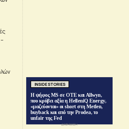
ές
 –
ηλών
INSIDE STORIES
Η ψήφος MS σε ΟΤΕ και Allwyn,
που κρύβει αξία η HelleniQ Energy,
«μαζεύονται» οι short στη Metlen,
buyback και από την Prodea, το
unfair της Fed