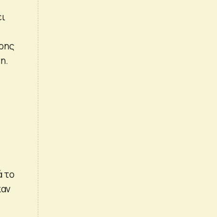
ει
ερης
η.
ά το
καν