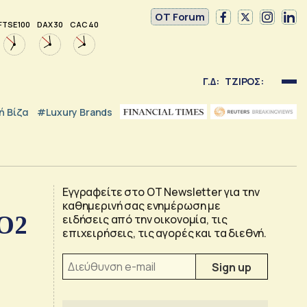
OT Forum
FTSE 100
DAX 30
CAC 40
Γ.Δ:
ΤΖΙΡΟΣ:
 Βίζα
#luxury Brands
Εγγραφείτε στο OT Newsletter για την
καθημερινή σας ενημέρωση με
CO2
ειδήσεις από την οικονομία, τις
επιχειρήσεις, τις αγορές και τα διεθνή.