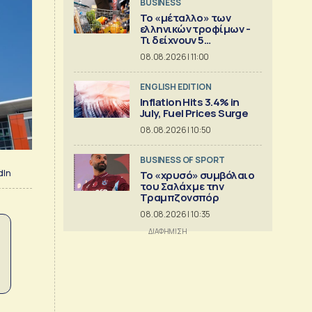
BUSINESS
Το «μέταλλο» των
ελληνικών τροφίμων -
Τι δείχνουν 5
ισολογισμοί
08.08.2026 | 11:00
ENGLISH EDITION
Inflation Hits 3.4% in
July, Fuel Prices Surge
08.08.2026 | 10:50
BUSINESS OF SPORT
dIn
Το «χρυσό» συμβόλαιο
του Σαλάχ με την
Τραμπζονσπόρ
08.08.2026 | 10:35