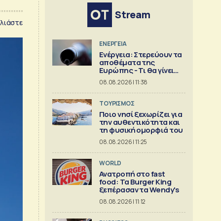
Stream
λιάστε
ΕΝΕΡΓΕΙΑ
Ενέργεια: Στερεύουν τα
αποθέματα της
Ευρώπης - Τι θα γίνει
τον χειμώνα
08.08.2026 | 11:38
ΤΟΥΡΙΣΜΟΣ
Ποιο νησί ξεχωρίζει για
την αυθεντικότητα και
τη φυσική ομορφιά του
08.08.2026 | 11:25
WORLD
Ανατροπή στο fast
food: Τα Burger King
ξεπέρασαν τα Wendy's
08.08.2026 | 11:12