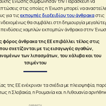
αϊκής Ένωσης συμφώνησαν την Παρασκευή να
ιπτώσεις στις οποίες η Ένωση μπορεί να αναστείλ
υς για τις
εκπομπές διοξειδίου του άνθρακα
στις
 ενδεχομένως θα συμβάλει στη δημιουργία μεγαλύτ
 επενδύσεις χαμηλών εκπομπών άνθρακα στην Ένωσ
 φόρος άνθρακα της ΕΕ επιβάλλει τέλος στις
που σχετίζονται με τις εισαγωγές αγαθών,
νομένων των λιπασμάτων, του χάλυβα και του
τσιμέντου
ας της ΕΕ ενέκριναν τα σχέδια με πλειοψηφία, παρ
ως η Σλοβακία, η Ρουμανία και η Λιθουανία αρνήθη