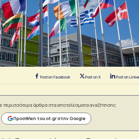
Post on Facebook
Post on X
Post on Linke
ε περισσότερα άρθρα στα αποτελέσματα αναζήτησης
Προσθήκη του ot.gr στην Google