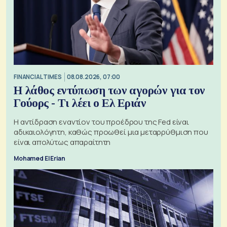
FINANCIAL TIMES
08.08.2026, 07:00
Η λάθος εντύπωση των αγορών για τον
Γούορς - Τι λέει ο Ελ Εριάν
Η αντίδραση εναντίον του προέδρου της Fed είναι
αδικαιολόγητη, καθώς προωθεί μια μεταρρύθμιση που
είναι απολύτως απαραίτητη
Mohamed El Erian