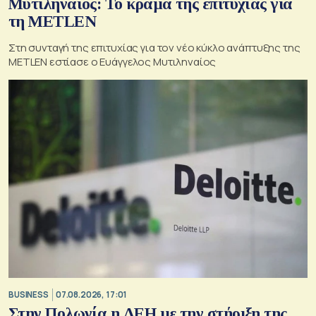
Μυτιληναίος: Το κράμα της επιτυχίας για
τη METLEN
Στη συνταγή της επιτυχίας για τον νέο κύκλο ανάπτυξης της
METLEN εστίασε ο Ευάγγελος Μυτιληναίος
BUSINESS
07.08.2026, 17:01
Στην Πολωνία η ΔΕΗ με την στήριξη της