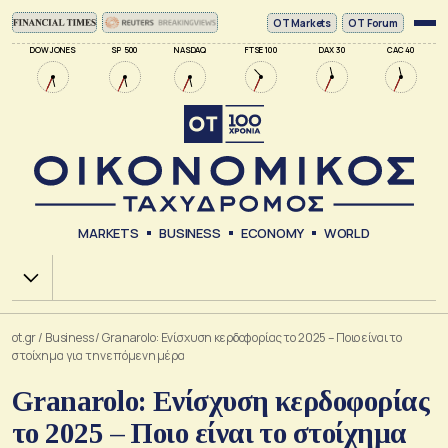
ΟΤ Markets
OT Forum
DOW JONES
SP 500
NASDAQ
FTSE 100
DAX 30
CAC 40
MARKETS
BUSINESS
ECONOMY
WORLD
Χ.Α.
ot.gr
/
Business
/
Granarolo: Ενίσχυση κερδοφορίας το 2025 – Ποιο είναι το
στοίχημα για την επόμενη μέρα
Granarolo: Ενίσχυση κερδοφορίας
το 2025 – Ποιο είναι το στοίχημα