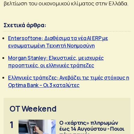
βελτίωση του οικονομικού κλίματος στην Ελλάδα.
Σχετικά άρθρα:
Entersoftone: Διαθέσιμα τα νέα AI ERP με
ενσωματωμένη Τεχνητή Νοημοσύνη
Morgan Stanley: Ελκυστικές, με ισχυρές
προοπτικές, οι ελληνικές τράπεζες
Ελληνικές τράπεζες: Ανεβάζει τις τιμές στόχους η
Optima Bank – Οι 3 καταλύτες
OT Weekend
1
Ο «χάρτης» πληρωμών
έως 14 Αυγούστου - Ποιοι