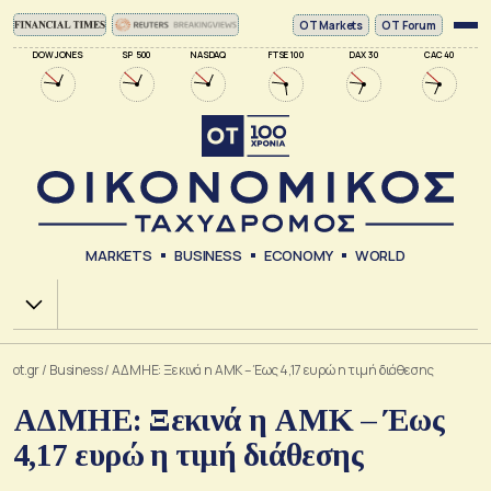
ΟΤ Markets
OT Forum
DOW JONES
SP 500
NASDAQ
FTSE 100
DAX 30
CAC 40
MARKETS
BUSINESS
ECONOMY
WORLD
Χ.Α.
ot.gr
/
Business
/
ΑΔΜΗΕ: Ξεκινά η ΑΜΚ – Έως 4,17 ευρώ η τιμή διάθεσης
ΑΔΜΗΕ: Ξεκινά η ΑΜΚ – Έως
4,17 ευρώ η τιμή διάθεσης