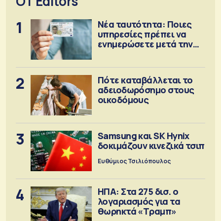
OT Editors
1
Νέα ταυτότητα: Ποιες
υπηρεσίες πρέπει να
ενημερώσετε μετά την
έκδοση
2
Πότε καταβάλλεται το
αδειοδωρόσημο στους
οικοδόμους
3
Samsung και SK Hynix
δοκιμάζουν κινεζικά τσιπ
Ευθύμιος Τσιλιόπουλος
4
ΗΠΑ: Στα 275 δισ. ο
λογαριασμός για τα
θωρηκτά «Τραμπ»