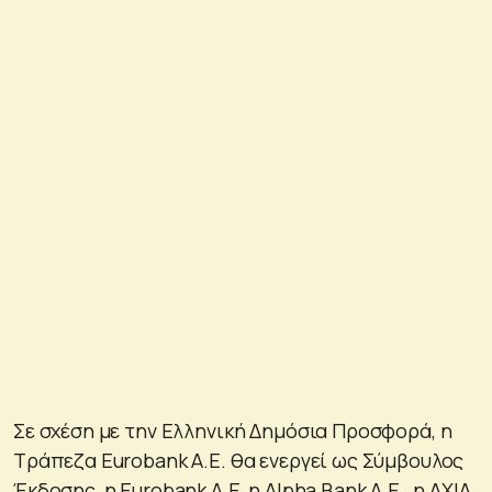
Σε σχέση με την Ελληνική Δημόσια Προσφορά, η
Τράπεζα Eurobank Α.Ε. θα ενεργεί ως Σύμβουλος
Έκδοσης, η Eurobank Α.Ε, η Alpha Bank Α.Ε., η AXIA