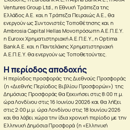
Ventures Group Ltd., η Εθνική Τράπεζα της
Ελλάδος Α.Ε. και η Τράπεζα Πειραιώς Α.Ε., θα
ενεργούν ως Συντονιστές Τοποθέτησης και η
Ambrosia Capital Hellas Μονοπρόσωπη Α.Ε.Π.Ε.Υ.
η Euroxx Χρηματιστηριακή Α.Ε.Π.Ε.Υ., η Optima
Bank Α.Ε. και η Παντελάκης Χρηματιστηριακή
Α.Ε.Π.Ε.Υ. θα ενεργούν ως Τοποθετούντες.
Η περίοδος αποδοχής
Η περίοδος προσφοράς της Διεθνούς Προσφοράς
(η «Διεθνής Περίοδος Βιβλίου Προσφορών») της
Δημόσιας Προσφοράς θα ξεκινήσει στις 8:00 π.μ.
ώρα Λονδίνου στις 16 Ιουνίου 20026 και θα λήξει
στις 2:00 μ.μ. ώρα Λονδίνου στις 18 Ιουνίου 2026
και θα λάβει χώρα την ίδια χρονική περίοδο με την
Ελληνική Δημόσια Προσφορά (η «Ελληνική