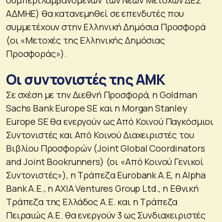
ΑΔΜΗΕ) θα κατανεμηθεί σε επενδυτές που
συμμετέχουν στην Ελληνική Δημόσια Προσφορά
(οι «Μετοχές της Ελληνικής Δημόσιας
Προσφοράς»).
Οι συντονιστές της ΑΜΚ
Σε σχέση με την Διεθνή Προσφορά, η Goldman
Sachs Bank Europe SE και η Morgan Stanley
Europe SE θα ενεργούν ως Από Κοινού Παγκόσμιοι
Συντονιστές και Aπό Κοινού Διαχειριστές του
Βιβλίου Προσφορών (Joint Global Coordinators
and Joint Bookrunners) (οι «Από Κοινού Γενικοί
Συντονιστές»), η Τράπεζα Eurobank Α.Ε, η Alpha
Bank Α.Ε., η AXIA Ventures Group Ltd., η Εθνική
Τράπεζα της Ελλάδος Α.Ε. και η Τράπεζα
Πειραιώς Α.Ε. θα ενεργούν 3 ως Συνδιαχειριστές