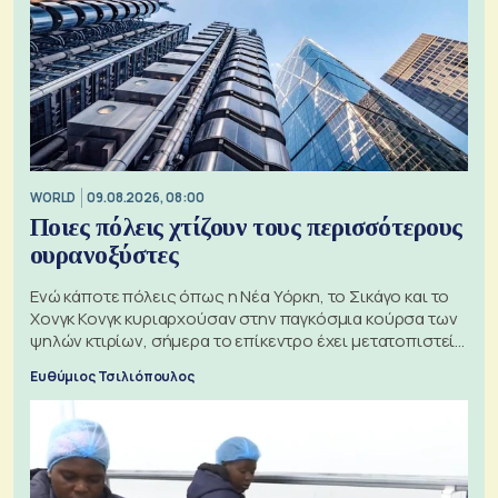
WORLD
09.08.2026, 08:00
Ποιες πόλεις χτίζουν τους περισσότερους
ουρανοξύστες
Ενώ κάποτε πόλεις όπως η Νέα Υόρκη, το Σικάγο και το
Χονγκ Κονγκ κυριαρχούσαν στην παγκόσμια κούρσα των
ψηλών κτιρίων, σήμερα το επίκεντρο έχει μετατοπιστεί
προς την Ασία
Ευθύμιος Τσιλιόπουλος