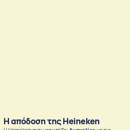
Η απόδοση της Heineken
Η Heineken αντιμετωπίζει
δυσκολίες
με τις