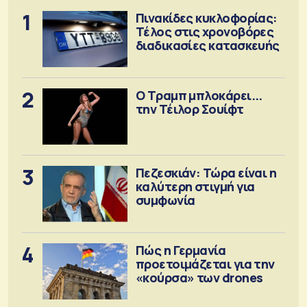
1
Πινακίδες κυκλοφορίας:
Τέλος στις χρονοβόρες
διαδικασίες κατασκευής
2
Ο Τραμπ μπλοκάρει...
την Τέιλορ Σουίφτ
3
Πεζεσκιάν: Τώρα είναι η
καλύτερη στιγμή για
συμφωνία
4
Πώς η Γερμανία
προετοιμάζεται για την
«κούρσα» των drones