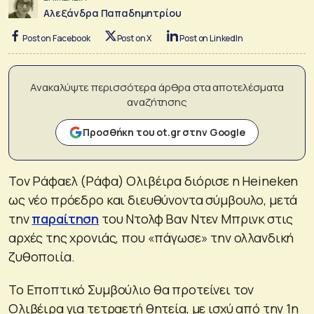
Αλεξάνδρα Παπαδημητρίου
Post on Facebook
Post on X
Post on LinkedIn
Ανακαλύψτε περισσότερα άρθρα στα αποτελέσματα
αναζήτησης
Προσθήκη του ot.gr στην Google
Τον Ράφαελ (Ράφα) Ολιβέιρα διόρισε η Heineken
ως νέο πρόεδρο και διευθύνοντα σύμβουλο, μετά
την
παραίτηση
του Ντολφ Βαν Ντεν Μπρινκ στις
αρχές της χρονιάς, που «πάγωσε» την ολλανδική
ζυθοποιία.
Το Εποπτικό Συμβούλιο θα προτείνει τον
Ολιβέιρα για τετραετή θητεία, με ισχύ από την 1η