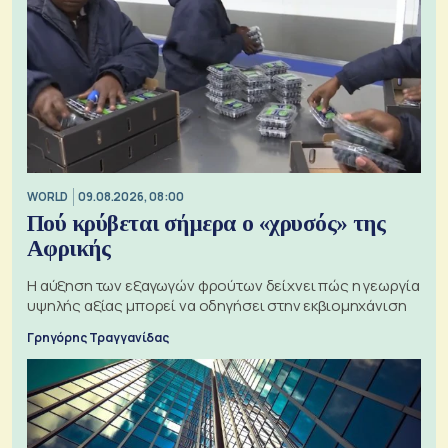
WORLD
09.08.2026, 08:00
Πού κρύβεται σήμερα ο «χρυσός» της
Αφρικής
Η αύξηση των εξαγωγών φρούτων δείχνει πώς η γεωργία
υψηλής αξίας μπορεί να οδηγήσει στην εκβιομηχάνιση
Γρηγόρης Τραγγανίδας