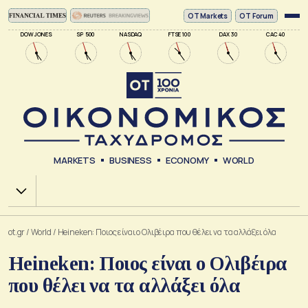
ΟΤ Markets
OT Forum
DOW JONES
SP 500
NASDAQ
FTSE 100
DAX 30
CAC 40
MARKETS
BUSINESS
ECONOMY
WORLD
Χ.Α.
ot.gr
/
World
/
Heineken: Ποιος είναι ο Ολιβέιρα που θέλει να τα αλλάξει όλα
Heineken: Ποιος είναι ο Ολιβέιρα
που θέλει να τα αλλάξει όλα