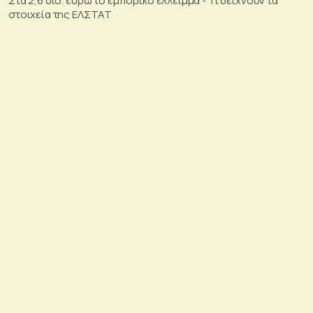
Στα 2,6 δισ. ευρώ το εμπορικό έλλειμμα - Τι δείχνουν τα
στοιχεία της ΕΛΣΤΑΤ