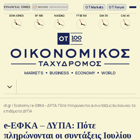
ΟΤ Markets
OT Forum
DOW JONES
SP 500
NASDAQ
FTSE 100
DAX 30
CAC 40
MARKETS
BUSINESS
ECONOMY
WORLD
Χ.Α.
ot.gr
/
Economy
/
e-ΕΦΚΑ – ΔΥΠΑ: Πότε πληρώνονται οι συντάξεις Ιουλίου και τα
επιδόματα ΔΥΠΑ
e-ΕΦΚΑ – ΔΥΠΑ: Πότε
πληρώνονται οι συντάξεις Ιουλίου