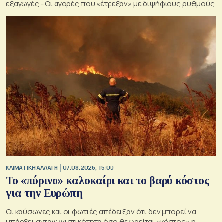
εξαγωγές - Οι αγορές που «έτρεξαν» με διψήφιους ρυθμούς
ΚΛΙΜΑΤΙΚΗ ΑΛΛΑΓΗ
07.08.2026, 15:00
Το «πύρινο» καλοκαίρι και το βαρύ κόστος
για την Ευρώπη
Οι καύσωνες και οι φωτιές απέδειξαν ότι δεν μπορεί να
υπάρξει ανταγωνιστικότητα όσο θεωρείται «κόστος» η