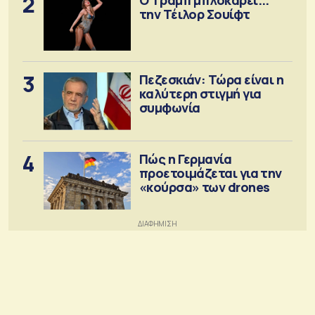
2
την Τέιλορ Σουίφτ
3
Πεζεσκιάν: Τώρα είναι η
καλύτερη στιγμή για
συμφωνία
4
Πώς η Γερμανία
προετοιμάζεται για την
«κούρσα» των drones