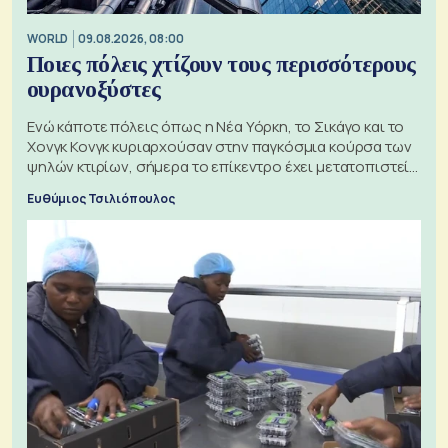
WORLD
09.08.2026, 08:00
Ποιες πόλεις χτίζουν τους περισσότερους
ουρανοξύστες
Ενώ κάποτε πόλεις όπως η Νέα Υόρκη, το Σικάγο και το
Χονγκ Κονγκ κυριαρχούσαν στην παγκόσμια κούρσα των
ψηλών κτιρίων, σήμερα το επίκεντρο έχει μετατοπιστεί
προς την Ασία
Ευθύμιος Τσιλιόπουλος