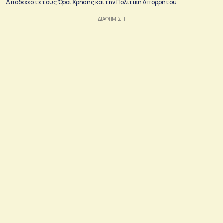
Αποδέχεστε τους
Όροι Χρήσης
και την
Πολιτικη Απορρήτου