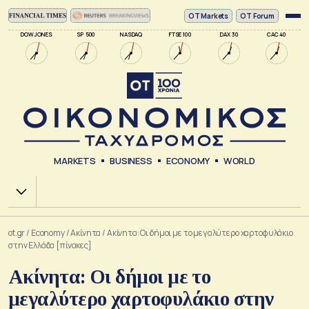
ΟΤ Markets
OT Forum
DOW JONES
SP 500
NASDAQ
FTSE 100
DAX 30
CAC 40
MARKETS
BUSINESS
ECONOMY
WORLD
Χ.Α.
ot.gr
/
Economy
/
Ακίνητα
/
Ακίνητα: Οι δήμοι με το μεγαλύτερο χαρτοφυλάκιο
στην Ελλάδα [πίνακες]
Ακίνητα: Οι δήμοι με το
μεγαλύτερο χαρτοφυλάκιο στην