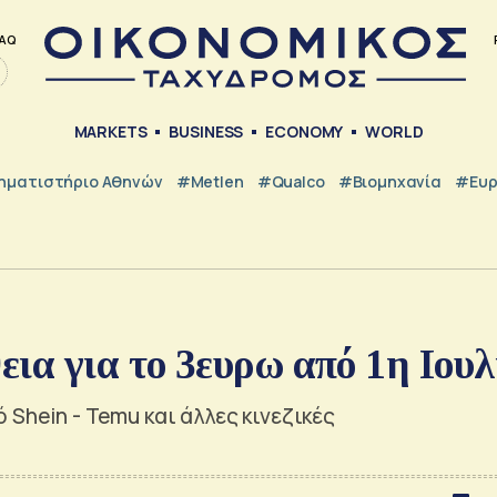
AQ
MARKETS
BUSINESS
ECONOMY
WORLD
ηματιστήριο Αθηνών
#metlen
#Qualco
#Βιομηχανία
#Ευ
ια για το 3ευρω από 1η Ιουλ
Shein - Temu και άλλες κινεζικές