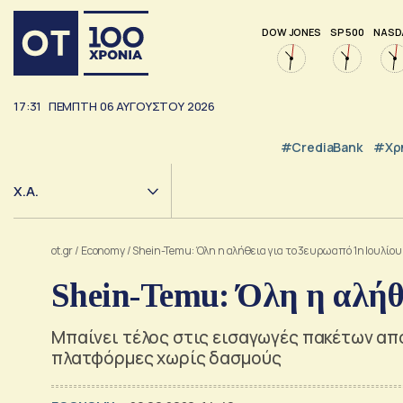
DOW JONES
SP 500
NASD
17:31
ΠΕΜΠΤΗ
06
ΑΥΓΟΥΣΤΟΥ
2026
#CrediaBank
#Χρ
Χ.Α.
ot.gr
/
Economy
/
Shein-Temu: Όλη η αλήθεια για το 3ευρω από 1η Ιουλίου
Shein-Temu: Όλη η αλήθε
Μπαίνει τέλος στις εισαγωγές πακέτων από 
πλατφόρμες χωρίς δασμούς