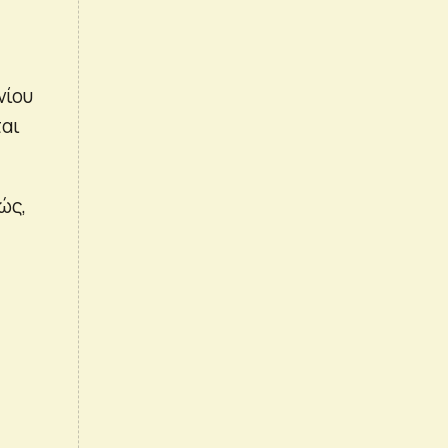
νίου
ται
ώς,