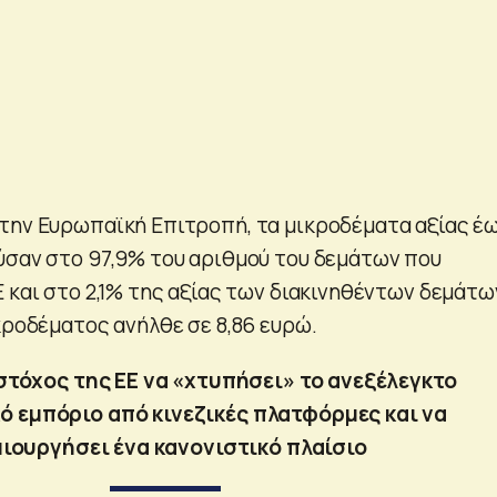
την Ευρωπαϊκή Επιτροπή, τα μικροδέματα αξίας έ
ύσαν στο 97,9% του αριθμού του δεμάτων που
 και στο 2,1% της αξίας των διακινηθέντων δεμάτω
κροδέματος ανήλθε σε 8,86 ευρώ.
τόχος της ΕΕ να «χτυπήσει» το ανεξέλεγκτο
ό εμπόριο από κινεζικές πλατφόρμες και να
ιουργήσει ένα κανονιστικό πλαίσιο