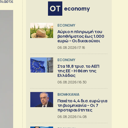
λιάστε
economy
ECONOMY
Αύριο η πληρωμή του
βοηθήματος έως 1.000
ευρώ – Oι δικαιούχοι
06.08.2026 | 17:16
ECONOMY
Στα 18,8 τρισ. το ΑΕΠ
της ΕΕ - Η θέση της
Ελλάδας
06.08.2026 | 16:30
ΒΙΟΜΗΧΑΝΙΑ
Πακέτο 4,4 δισ. ευρώ για
τη βιομηχανία – Οι 7
προτεραιότητες
06.08.2026 | 14:08