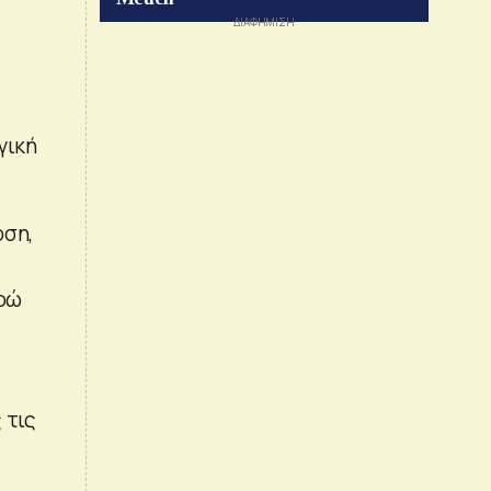
γική
οση,
υρώ
 τις