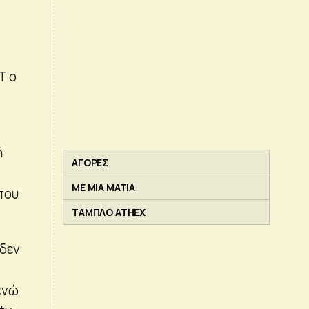
Τ ο
ή
ΑΓΟΡΕΣ
ΜΕ ΜΙΑ ΜΑΤΙΑ
που
ΤΑΜΠΛΟ ATHEX
 δεν
ενώ