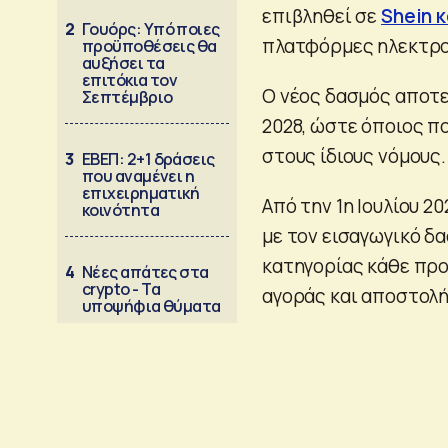
επιβληθεί σε
Shein 
2
Γουόρς: Υπό ποιες
πλατφόρμες ηλεκτρον
προϋποθέσεις θα
αυξήσει τα
επιτόκια τον
Ο νέος δασμός αποτελ
Σεπτέμβριο
2028, ώστε όποιος π
στους ίδιους νόμους.
3
ΕΒΕΠ: 2+1 δράσεις
που αναμένει η
επιχειρηματική
Από την 1η Ιουλίου 
κοινότητα
με τον εισαγωγικό δ
κατηγορίας κάθε προ
4
Νέες απάτες στα
crypto - Τα
αγοράς και αποστολή
υποψήφια θύματα