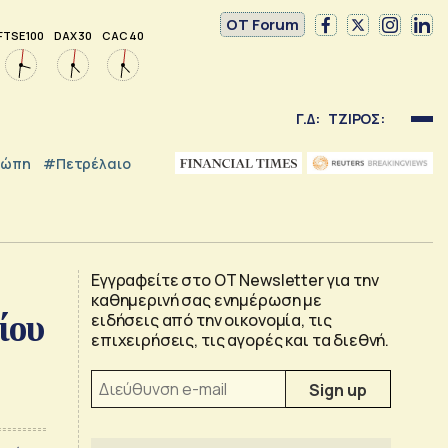
OT Forum
FTSE 100
DAX 30
CAC 40
Γ.Δ:
ΤΖΙΡΟΣ:
ρώπη
#Πετρέλαιο
Εγγραφείτε στο OT Newsletter για την
καθημερινή σας ενημέρωση με
ίου
ειδήσεις από την οικονομία, τις
επιχειρήσεις, τις αγορές και τα διεθνή.