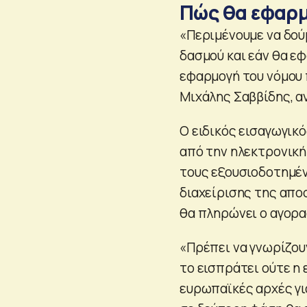
Πώς θα εφαρμ
«Περιμένουμε να δού
δασμού και εάν θα ε
εφαρμογή του νόμου π
Μιχάλης Σαββίδης, α
Ο ειδικός εισαγωγικ
από την ηλεκτρονική
τους εξουσιοδοτημέν
διαχείρισης της απο
θα πληρώνει ο αγορα
«Πρέπει να γνωρίζου
το εισπράτει ούτε η 
ευρωπαϊκές αρχές γι