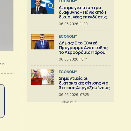
ECONOMY
Αίτημα για τη ρήτρα
διαφυγής - Πάνω από 1
δισ. οι νέες επενδύσεις
06.08.2026 | 11:09
ECONOMY
Δήμας: Στο Εθνικό
Πρόγραμμα Ανάπτυξης
το Αεροδρόμιο Πάρου
06.08.2026 | 10:14
dIn
ECONOMY
Σημαντικές οι
διατακτικές σίτισης για
3 στους 4 εργαζομένους
06.08.2026 | 07:25