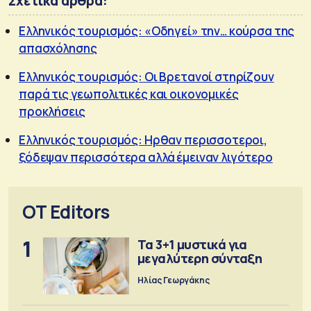
Σχετικά άρθρα:
Ελληνικός τουρισμός: «Οδηγεί» την… κούρσα της
απασχόλησης
Ελληνικός τουρισμός: Οι Βρετανοί στηρίζουν
παρά τις γεωπολιτικές και οικονομικές
προκλήσεις
Ελληνικός τουρισμός: Ηρθαν περισσοτεροι,
ξόδεψαν περισσότερα αλλά έμειναν λιγότερο
OT Editors
1
Τα 3+1 μυστικά για
μεγαλύτερη σύνταξη
Ηλίας Γεωργάκης