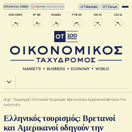
ΟΤ Markets
OT Forum
DOW JONES
SP 500
NASDAQ
FTSE 100
DAX 30
CAC 40
MARKETS
BUSINESS
ECONOMY
WORLD
Χ.Α.
ot.gr
/
Τουρισμός
/
Ελληνικός τουρισμός: Βρετανοί και Αμερικανοί οδηγούν την
ανάπτυξη
Ελληνικός τουρισμός: Βρετανοί
και Αμερικανοί οδηγούν την