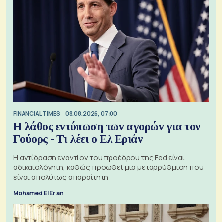
FINANCIAL TIMES
08.08.2026, 07:00
Η λάθος εντύπωση των αγορών για τον
Γούορς - Τι λέει ο Ελ Εριάν
Η αντίδραση εναντίον του προέδρου της Fed είναι
αδικαιολόγητη, καθώς προωθεί μια μεταρρύθμιση που
είναι απολύτως απαραίτητη
Mohamed El Erian