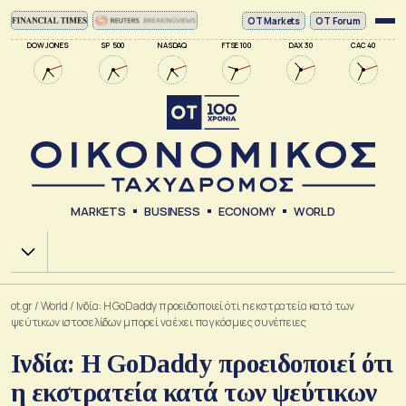
ΟΤ Markets
OT Forum
DOW JONES
SP 500
NASDAQ
FTSE 100
DAX 30
CAC 40
MARKETS
BUSINESS
ECONOMY
WORLD
Χ.Α.
ot.gr
/
World
/
Ινδία: Η GoDaddy προειδοποιεί ότι η εκστρατεία κατά των
ψεύτικων ιστοσελίδων μπορεί να έχει παγκόσμιες συνέπειες
Ινδία: Η GoDaddy προειδοποιεί ότι
η εκστρατεία κατά των ψεύτικων