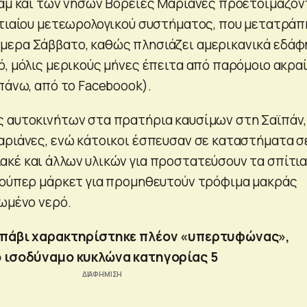
υάμ και των νήσων Βόρειες Μαριάνες προετοιμάζον
ντιαίου μετεωρολογικού συστήματος, που μετατράπ
μερα Σάββατο, καθώς πλησιάζει αμερικανικά εδάφ
ό, μόλις μερικούς μήνες έπειτα από παρόμοιο ακρα
πάνω, από το Faceboook).
 αυτοκινήτων στα πρατήρια καυσίμων στη Σαϊπάν,
αριάνες, ενώ κάτοικοι έσπευσαν σε καταστήματα σ
κέ και άλλων υλικών για προστατεύσουν τα σπίτι
σούπερ μάρκετ για προμηθευτούν τρόφιμα μακράς
λωμένο νερό.
πάβι χαρακτηρίστηκε πλέον «υπερτυφώνας»,
ο ισοδύναμο κυκλώνα κατηγορίας 5