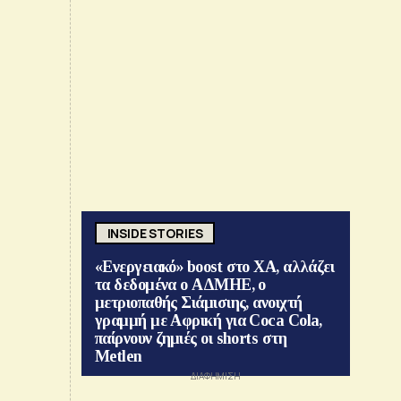
INSIDE STORIES
«Ενεργειακό» boost στο ΧΑ, αλλάζει
τα δεδομένα ο ΑΔΜΗΕ, ο
μετριοπαθής Σιάμισιης, ανοιχτή
γραμμή με Αφρική για Coca Cola,
παίρνουν ζημιές οι shorts στη
Metlen