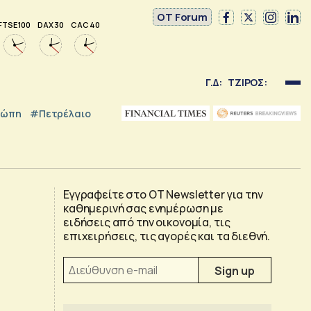
OT Forum
FTSE 100
DAX 30
CAC 40
Γ.Δ:
ΤΖΙΡΟΣ:
ρώπη
#Πετρέλαιο
Εγγραφείτε στο OT Newsletter για την
καθημερινή σας ενημέρωση με
ειδήσεις από την οικονομία, τις
επιχειρήσεις, τις αγορές και τα διεθνή.