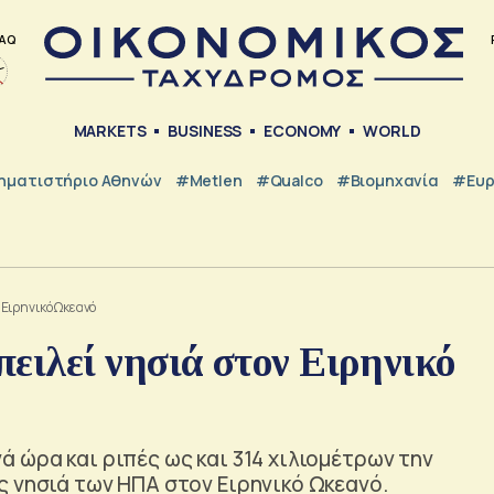
AQ
MARKETS
BUSINESS
ECONOMY
WORLD
ηματιστήριο Αθηνών
#metlen
#Qualco
#Βιομηχανία
#Ευ
Ειρηνικό Ωκεανό
ιλεί νησιά στον Ειρηνικό
 ώρα και ριπές ως και 314 χιλιομέτρων την
 νησιά των ΗΠΑ στον Ειρηνικό Ωκεανό.