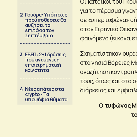
Οι κάτοικοι του Γκο
για το πέρασμα γιγα
2
Γουόρς: Υπό ποιες
σε «υπερτυφώνα» σή
προϋποθέσεις θα
αυξήσει τα
στον Ειρηνικό Ωκεαν
επιτόκια τον
Σεπτέμβριο
φαινόμενο (εικόνα, ε
Σχηματίστηκαν ουρές
3
ΕΒΕΠ: 2+1 δράσεις
που αναμένει η
στα νησιά Βόρειες Μ
επιχειρηματική
κοινότητα
αναζήτηση κοντραπλα
τους, όπως και στα 
4
Νέες απάτες στα
διάρκειας και εμφια
crypto - Τα
υποψήφια θύματα
Ο τυφώνας Μ
τ