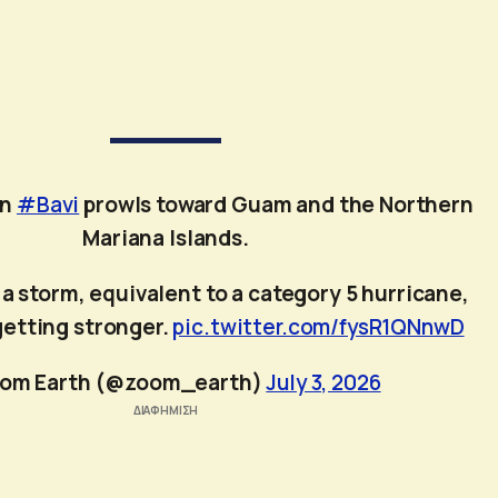
on
#Bavi
prowls toward Guam and the Northern
Mariana Islands.
f a storm, equivalent to a category 5 hurricane,
l getting stronger.
pic.twitter.com/fysR1QNnwD
om Earth (@zoom_earth)
July 3, 2026