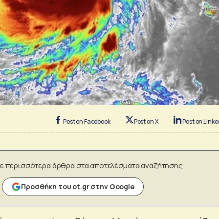
Post on Facebook
Post on X
Post on Linke
ε περισσότερα άρθρα στα αποτελέσματα αναζήτησης
Προσθήκη του ot.gr στην Google