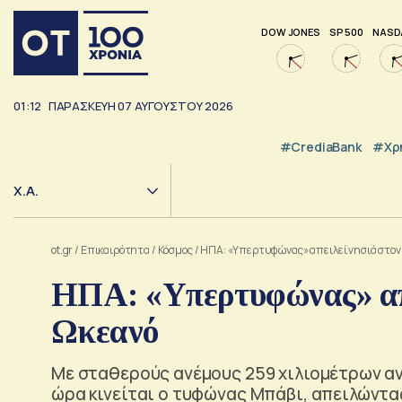
DOW JONES
SP 500
NASD
01:12
ΠΑΡΑΣΚΕΥΗ
07
ΑΥΓΟΥΣΤΟΥ
2026
#CrediaBank
#Χρ
Χ.Α.
ot.gr
/
Επικαιρότητα
/
Κόσμος
/
ΗΠΑ: «Υπερτυφώνας» απειλεί νησιά στον 
ΗΠΑ: «Υπερτυφώνας» απε
Ωκεανό
Με σταθερούς ανέμους 259 χιλιομέτρων ανά
ώρα κινείται ο τυφώνας Μπάβι, απειλώντας