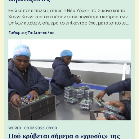
Ενώ κάποτε πόλεις όπως η Νέα Υόρκη, το Σικάγο και το
Χονγκ Κονγκ κυριαρχούσαν στην παγκόσμια κούρσα των
ψηλών κτιρίων, σήμερα το επίκεντρο έχει μετατοπιστεί
προς την Ασία
Ευθύμιος Τσιλιόπουλος
WORLD
09.08.2026, 08:00
Πού κρύβεται σήμερα ο «χρυσός» της