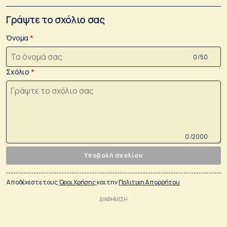
Γράψτε το σχόλιο σας
Όνομα
0 /50
Σχόλιο
0 /2000
Υποβολή σχολίου
Αποδέχεστε τους
Όροι Χρήσης
και την
Πολιτικη Απορρήτου