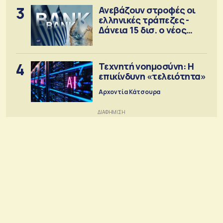
3
Ανεβάζουν στροφές οι
ελληνικές τράπεζες -
Δάνεια 15 δισ. ο νέος
στόχος
4
Τεχνητή νοημοσύνη: Η
επικίνδυνη «τελειότητα»
Αρχοντία Κάτσουρα