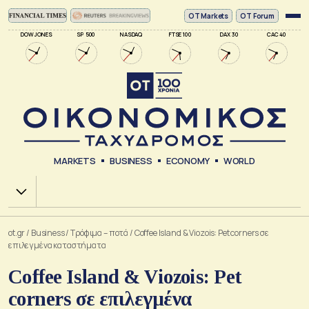
ΟΤ Markets
OT Forum
DOW JONES
SP 500
NASDAQ
FTSE 100
DAX 30
CAC 40
MARKETS
BUSINESS
ECONOMY
WORLD
Χ.Α.
ot.gr
/
Business
/
Τρόφιμα – ποτά
/
Coffee Island & Viozois: Pet corners σε
επιλεγμένα καταστήματα
Coffee Island & Viozois: Pet
corners σε επιλεγμένα