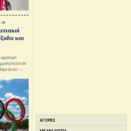
0:46
μπιακοί
έξοδα και
η κρατική
ραγματοποίηση
αρισιού –
α με τη Le
ΑΓΟΡΕΣ
ΜΕ ΜΙΑ ΜΑΤΙΑ