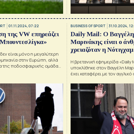
ORT
01.11.2024, 07:22
BUSINESS OF SPORT
31.10.2024, 12
ση της VW επηρεάζει
Daily Mail: Ο Βαγγέλη
 «Μπουντεσλίγκα»
Μαρινάκης είναι ο άν
χρειαζόταν η Νότιγχα
δεν είναι μόνο η μεγαλύτερη
ομηχανία στην Ευρώπη, αλλά
H βρετανική εφημερίδα «Daily M
ια της ποδοσφαιρικής ομάδας
υποκλίθηκε στον Βαγγέλη Μαρι
κ
έχει καταφέρει με τον αγγλικό