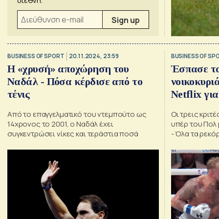
διεθνή.
BUSINESS OF SPORT
20.11.2024, 23:59
BUSINESS OF SP
Η «χρυσή» αποχώρηση του
Έσπασε τα
Ναδάλ - Πόσα κέρδισε από το
νοικοκυρι
τένις
Netflix για τον αγώνα Πολ-
Τάισον
Από το επαγγελματικό του ντεμπούτο ως
Οι τρεις κριτ
14χρονος το 2001, ο Ναδάλ έχει
υπέρ του Πολ 
συγκεντρώσει νίκες και τεράστια ποσά
- Όλα τα ρεκόρ