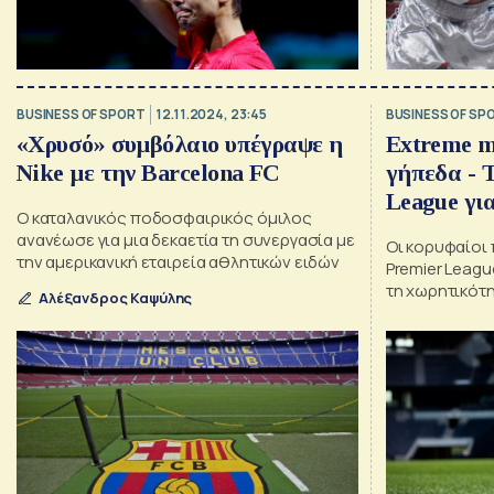
BUSINESS OF SPORT
12.11.2024, 23:45
BUSINESS OF SP
«Χρυσό» συμβόλαιο υπέγραψε η
Extreme m
Nike με την Barcelona FC
γήπεδα - Τ
League γι
Ο καταλανικός ποδοσφαιρικός όμιλος
ανανέωσε για μια δεκαετία τη συνεργασία με
Οι κορυφαίοι
την αμερικανική εταιρεία αθλητικών ειδών
Premier League προσπαθούν να αυξή
τη χωρητικότη
Αλέξανδρος Καψύλης
επόμενη δεκα