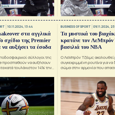
ORT
10.11.2024, 13:44
BUSINESS OF SPORT
09.11.2024, 23
akeover στα αγγλικά
Τα μυστικά του βιοχάκ
ο σχέδιο της Premier
κρατάνε τον ΛεΜπρόν 
α να αυξήσει τα έσοδα
βασιλιά του ΝΒΑ
 ποδοσφαιρικοί σύλλογοι της
Ο ΛεΜπρόν Τζέιμς ακολουθεί 
σουν
συγκεκριμμένη ρουτίνα για να 
τα κατά τουλάχιστον 14% την
σώμα στην αρμονία που απαιτε
ετία