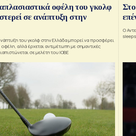
απλασιαστικά οφέλη του γκολφ
Στο
υστερεί σε ανάπτυξη στην
επέ
Ο Αντ
sleep
ανάπτυξη του γκολφ στην Ελλάδα μπορεί να προσφέρει
οφέλη, αλλά έρχεται αντιμέτωπη με σημαντικές
ιαπιστώνεται σε μελέτη του ΙΟΒΕ