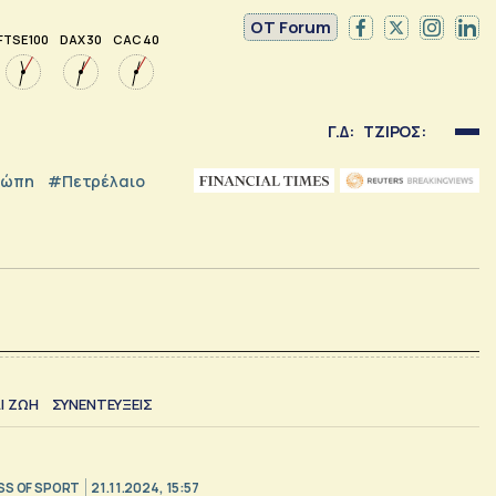
OT Forum
FTSE 100
DAX 30
CAC 40
Γ.Δ:
ΤΖΙΡΟΣ:
ρώπη
#Πετρέλαιο
Ι ΖΩΗ
ΣΥΝΕΝΤΕΥΞΕΙΣ
SS OF SPORT
21.11.2024, 15:57