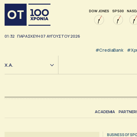
DOW JONES
SP 500
NASD
01:32
ΠΑΡΑΣΚΕΥΗ
07
ΑΥΓΟΥΣΤΟΥ
2026
#CrediaBank
#Χρ
Χ.Α.
ACADEMIA
PARTNER
BUSINESS OF SP