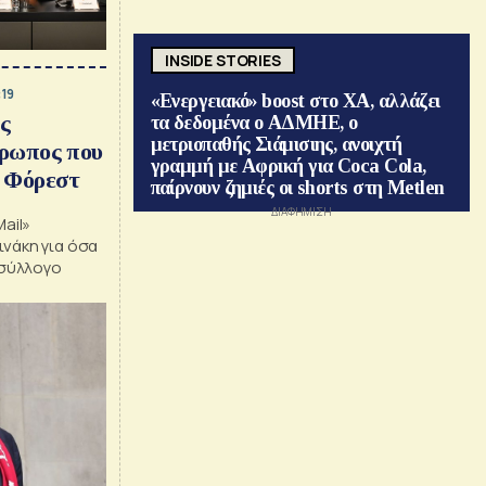
INSIDE STORIES
:19
«Ενεργειακό» boost στο ΧΑ, αλλάζει
ς
τα δεδομένα ο ΑΔΜΗΕ, ο
μετριοπαθής Σιάμισιης, ανοιχτή
θρωπος που
γραμμή με Αφρική για Coca Cola,
μ Φόρεστ
παίρνουν ζημιές οι shorts στη Metlen
ail»
νάκη για όσα
 σύλλογο