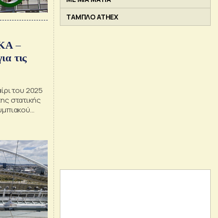
ΤΑΜΠΛΟ ATHEX
ΚΑ –
ια τις
αίρι του 2025
της στατικής
λυμπιακού
ομίου