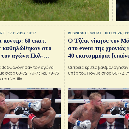
ORT
17.11.2024, 10:17
BUSINESS OF SPORT
16.11.2024, 09
 κοντέρ: 60 εκατ.
Ο Τζέικ νίκησε τον Μ
ά καθηλώθηκαν στο
στο event της χρονιάς 
40 εκατομμύρια [εικόν
ές βαθμολόγησαν τον αγώνα
Οι τρεις κριτές βαθμολόγησαν
με σκορ 80-72, 79-73 και 79-73
υπέρ του Πολ με σκορ 80-72, 79
 του Netflix