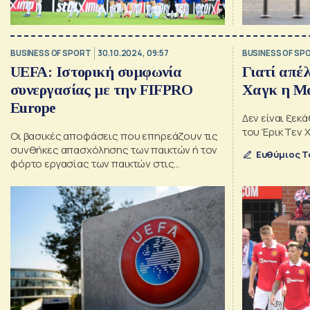
BUSINESS OF SPORT
30.10.2024, 09:57
BUSINESS OF SP
UEFA: Ιστορική συμφωνία
Γιατί απέλυσε τον Έρικ Τεν
συνεργασίας με την FIFPRO
Χαγκ η Μά
Europe
Δεν είναι ξε
του Έρικ Τεν 
Οι βασικές αποφάσεις που επηρεάζουν τις
συνθήκες απασχόλησης των παικτών ή τον
Ευθύμιος Τ
φόρτο εργασίας των παικτών στις
διοργανώσεις της UEFA θα λαμβάνονται
πλέον μόνο μετά από εκτεταμένο διάλογο
μεταξύ των δύο οργανισμών.