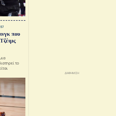
:57
ινγκ που
Τζέιμς
μια
διατηρεί το
ίται