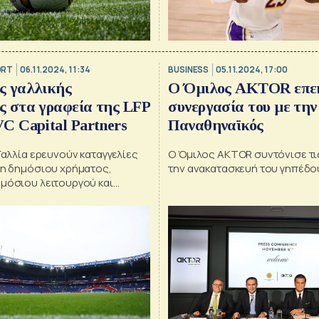
ORT
06.11.2024, 11:34
BUSINESS
05.11.2024, 17:00
ς γαλλικής
O Όμιλος AKTOR επεκ
ς στα γραφεία της LFP
συνεργασία του με τη
VC Capital Partners
Παναθηναϊκός
Γαλλία ερευνούν καταγγελίες
O Όμιλος AKTOR συντόνισε τις
ση δημόσιου χρήματος,
την ανακατασκευή του γηπέδο
μόσιου λειτουργού και
υμφερόντων