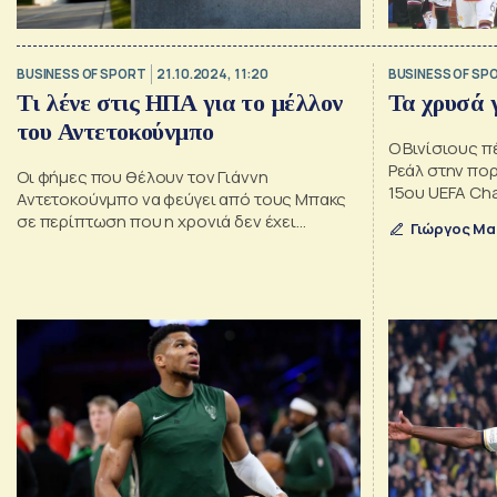
BUSINESS OF SPORT
21.10.2024, 11:20
BUSINESS OF SP
Τι λένε στις ΗΠΑ για το μέλλον
Τα χρυσά γ
του Αντετοκούνμπο
Ο Βινίσιους π
Ρεάλ στην πορ
Οι φήμες που θέλουν τον Γιάννη
15ου UEFA Ch
Αντετοκούνμπο να φεύγει από τους Μπακς
σε περίπτωση που η χρονιά δεν έχει
Γιώργος Μα
ευτυχής κατάληξη ολοένα και δυναμώνουν.