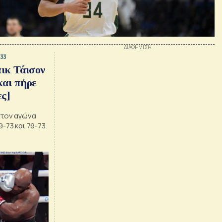
:33
άικ Τάισον
και πήρε
ες]
 τον αγώνα
-73 και 79-73.