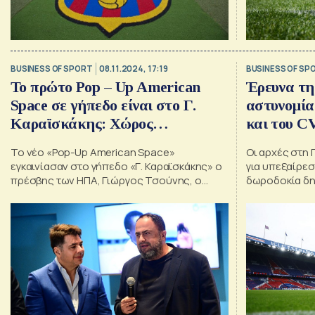
BUSINESS OF SPORT
08.11.2024, 17:19
BUSINESS OF SP
Το πρώτο Pop – Up American
Έρευνα τη
Space σε γήπεδο είναι στο Γ.
αστυνομία
Καραϊσκάκης: Χώρος
και του C
εκπαίδευσης και κοινωνικής
Το νέο «Pop-Up American Space»
Οι αρχές στη 
ένταξης
εγκαινίασαν στο γήπεδο «Γ. Καραϊσκάκης» ο
για υπεξαίρε
πρέσβης των ΗΠΑ, Γιώργος Τσούνης, ο
δωροδοκία δη
Πρόεδρος της ΠΑΕ Ολυμπιακός, Βαγγέλης
σύγκρουση σ
Μαρινάκης και ο Δήμαρχος Πειραιά, Γιάννης
Μώραλης