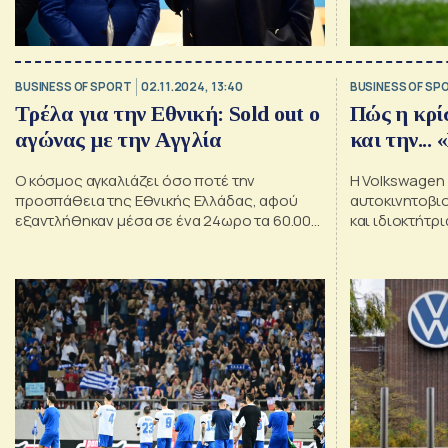
BUSINESS OF SPORT
02.11.2024, 13:40
BUSINESS OF SP
Τρέλα για την Εθνική: Sold out ο
Πώς η κρί
αγώνας με την Αγγλία
και την...
Ο κόσμος αγκαλιάζει όσο ποτέ την
Η Volkswagen 
προσπάθεια της Εθνικής Ελλάδας, αφού
αυτοκινητοβι
εξαντλήθηκαν μέσα σε ένα 24ωρο τα 60.000
και ιδιοκτήτρ
εισιτήρια για το μεγάλο ματς με την Αγγλία
Βόλφσμπουργ
στο ΟΑΚΑ (14/11)!