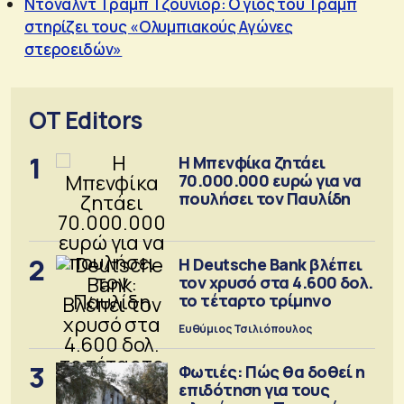
Ντόναλντ Τραμπ Τζούνιορ: Ο γιος του Τραμπ
στηρίζει τους «Ολυμπιακούς Αγώνες
στεροειδών»
OT Editors
1
Η Μπενφίκα ζητάει
70.000.000 ευρώ για να
πουλήσει τον Παυλίδη
2
Η Deutsche Bank βλέπει
τον χρυσό στα 4.600 δολ.
το τέταρτο τρίμηνο
Ευθύμιος Τσιλιόπουλος
3
Φωτιές: Πώς θα δοθεί η
επιδότηση για τους