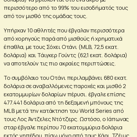
περισσότερο από το 99% του εισοδήματός τους
από τον μισθό της ομάδας τους.
Υπήρχαν 10 αθλητές που έβγαλαν περισσότερα
από χορηγούς παρά από μισθούς ή χρηματικά
έπαθλα, με τους Σόχει Οτάνι (MLB, 72,5 εκατ.
δολάρια) και Τάιγκερ Γούντς (62,1 εκατ. δολάρια)
να αποτελούν τις πιο ακραίες περιπτώσεις.
Το συμβόλαιο του Οτάνι περιλαμβάνει 680 εκατ.
δολάρια σε αναβαλλόμενες παροχές και μισθό 2
εκατομμυρίων δολαρίων πέρυσι. έβγαλε επίσης
477.441 δολάρια από τη δεξαμενή μπόνους της
MLB μετά την κατάκτηση του World Series από
τους Λος Άντζελες Ντότζερς. Ωστόσο, ο Ιάπωνας
σταρ έβγαλε περίπου 70 εκατομμύρια δολάρια
εκτός γηπέδου, πίσω μόνο από τους Κάρι, Τζέιμς