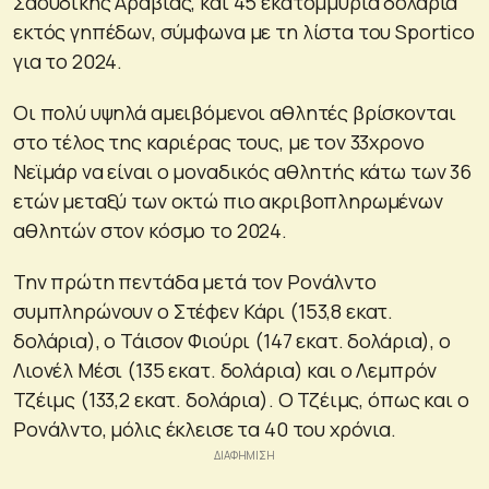
Σαουδικής Αραβίας, και 45 εκατομμύρια δολάρια
εκτός γηπέδων, σύμφωνα με τη λίστα του Sportico
για το 2024.
Οι πολύ υψηλά αμειβόμενοι αθλητές βρίσκονται
στο τέλος της καριέρας τους, με τον 33χρονο
Νεϊμάρ να είναι ο μοναδικός αθλητής κάτω των 36
ετών μεταξύ των οκτώ πιο ακριβοπληρωμένων
αθλητών στον κόσμο το 2024.
Την πρώτη πεντάδα μετά τον Ρονάλντο
συμπληρώνουν ο Στέφεν Κάρι (153,8 εκατ.
δολάρια), ο Τάισον Φιούρι (147 εκατ. δολάρια), ο
Λιονέλ Μέσι (135 εκατ. δολάρια) και ο Λεμπρόν
Τζέιμς (133,2 εκατ. δολάρια). Ο Τζέιμς, όπως και ο
Ρονάλντο, μόλις έκλεισε τα 40 του χρόνια.