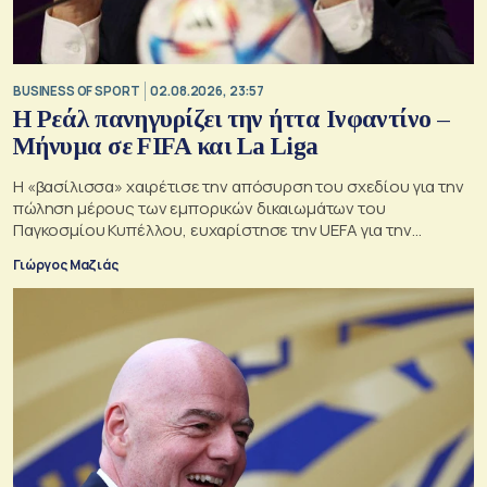
BUSINESS OF SPORT
02.08.2026, 23:57
Η Ρεάλ πανηγυρίζει την ήττα Ινφαντίνο –
Μήνυμα σε FIFA και La Liga
Η «βασίλισσα» χαιρέτισε την απόσυρση του σχεδίου για την
πώληση μέρους των εμπορικών δικαιωμάτων του
Παγκοσμίου Κυπέλλου, ευχαρίστησε την UEFA για την
αντίστασή της και συνέδεσε την υπόθεση με τη δική της
Γιώργος Μαζιάς
πολυετή σύγκρουση για τη συμφωνία της La Liga με το
επενδυτικό ταμείο CVC.