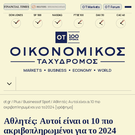
ΟΤ Markets
OT Forum
DOW JONES
SP 500
NASDAQ
FTSE 100
DAX 30
CAC 40
MARKETS
BUSINESS
ECONOMY
WORLD
Χ.Α.
ot.gr
/
Plus
/
Business of Sport
/
Αθλητές: Αυτοί είναι οι 10 πιο
ακριβοπληρωμένοι για το 2024 [γράφημα]
Αθλητές: Αυτοί είναι οι 10 πιο
ακριβοπληρωμένοι για το 2024