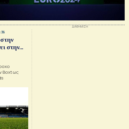
:36
 στην
ι στην...
άροχο
ν Boxt ως
ds