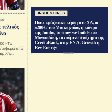
INSIDE STORIES
:09
Ποιοι «μάζεψαν» κέρδη στο ΧΑ, οι
 τελικός
«200+» του Μυτιληναίου, η κόντρα
ίνα
της Jumbo, το «now we build» του
Μανουσάκη, το επόμενο στοίχημα της
CrediaBank, στην ΕΝ.Α. Growth η
00 - Το
Rev Energy
εταφέρει από
αιρικής
ριν το μεγάλο
 «OPAP Arena»