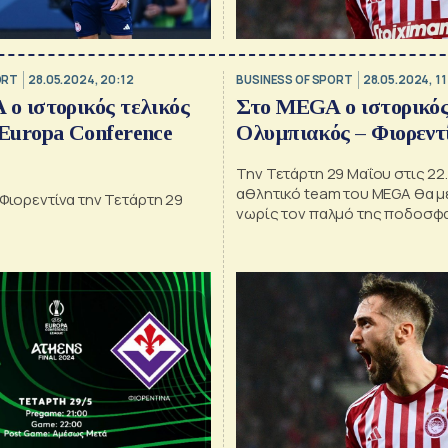
ORT
28.05.2024, 20:12
BUSINESS OF SPORT
28.05.2024, 11
ο ιστορικός τελικός
Στο MEGA ο ιστορικός
Europa Conference
Ολυμπιακός – Φιορεντ
Την Τετάρτη 29 Μαΐου στις 22.
αθλητικό team του MEGA θα μ
Φιορεντίνα την Τετάρτη 29
νωρίς τον παλμό της ποδοσφ
γιορτής με ειδικές εκπομπές π
ποδοσφαιρικό ραντεβού στην