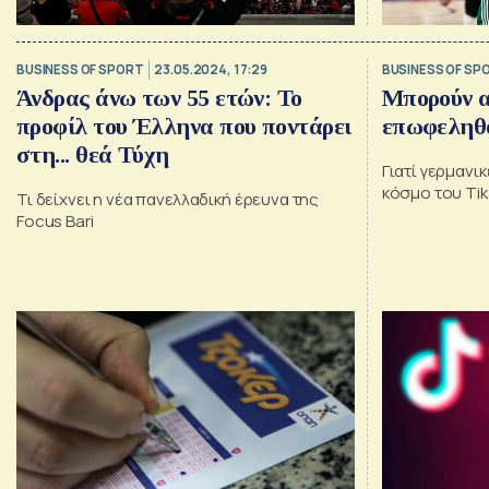
BUSINESS OF SPORT
23.05.2024, 17:29
BUSINESS OF SP
Άνδρας άνω των 55 ετών: Το
Μπορούν α
προφίλ του Έλληνα που ποντάρει
επωφεληθο
στη... θεά Τύχη
Γιατί γερμανι
κόσμο του Ti
Τι δείχνει η νέα πανελλαδική έρευνα της
Focus Bari