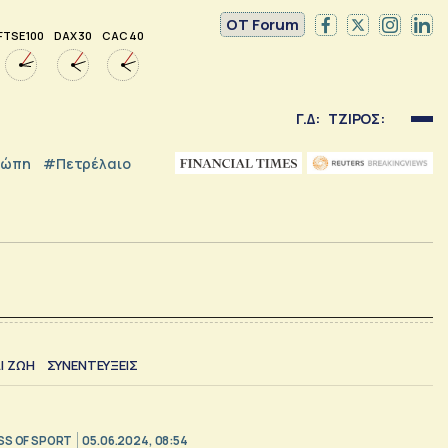
OT Forum
FTSE 100
DAX 30
CAC 40
Γ.Δ:
ΤΖΙΡΟΣ:
ρώπη
#Πετρέλαιο
Ι ΖΩΗ
ΣΥΝΕΝΤΕΥΞΕΙΣ
SS OF SPORT
05.06.2024, 08:54