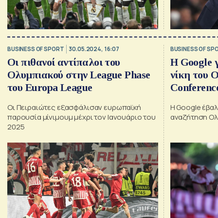
BUSINESS OF SPORT
30.05.2024, 16:07
BUSINESS OF SP
Οι πιθανοί αντίπαλοι του
Η Google γ
Ολυμπιακού στην League Phase
νίκη του 
του Europa League
Conferenc
Οι Πειραιώτες εξασφάλισαν ευρωπαϊκή
Η Google έβα
παρουσία μίνιμουμ μέχρι τον Ιανουάριο του
αναζήτηση Ολ
2025