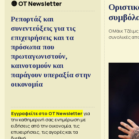
🟡 OT Newsletter
Οριστικ
συμβόλαι
Ρεπορτάζ και
συνεντεύξεις για τις
Ο Μάικ Τζέιμς
επιχειρήσεις και τα
συνολικές απ
πρόσωπα που
πρωταγωνιστούν,
καινοτομούν και
παράγουν υπεραξία στην
οικονομία
Εγγραφείτε στο OT Newsletter
για
την καθημερινή σας ενημέρωση με
ειδήσεις από την οικονομία, τις
επιχειρήσεις, τις αγορές και τα
διεθνή.