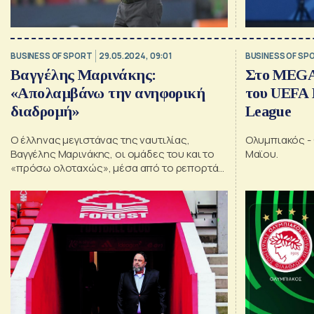
BUSINESS OF SPORT
29.05.2024, 09:01
BUSINESS OF SP
Βαγγέλης Μαρινάκης:
Στο MEGA 
«Απολαμβάνω την ανηφορική
του UEFA 
διαδρομή»
League
Ο έλληνας μεγιστάνας της ναυτιλίας,
Ολυμπιακός - 
Bαγγέλης Mαρινάκης, οι ομάδες του και το
Μαϊου.
«πρόσω ολοταχώς», μέσα από το ρεπορτάζ
του Costas Paris στη «Wall Street Journal»