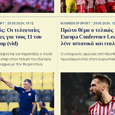
ORT
29.05.2024, 19:12
BUSINESS OF SPORT
29.05.2024, 12
ς: Οι τελευταίες
Πρώτο θέμα ο τελικός 
ς για τους 11 του
Europa Conference Lea
αρ (vid)
λένε ισπανικά και ιτ
κέφτεται να παρατάξει ο Χοσέ
O ιστορικός αγώνας στη Νέα 
μπαρ στον τελικό του Europa
πρωταγωνιστεί στον ευρωπαϊ
ague με την Φιορεντίνα.