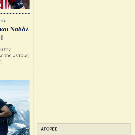
3:14
 και Ναδάλ
o]
ου την
ες της με τους
ς
ΑΓΟΡΕΣ