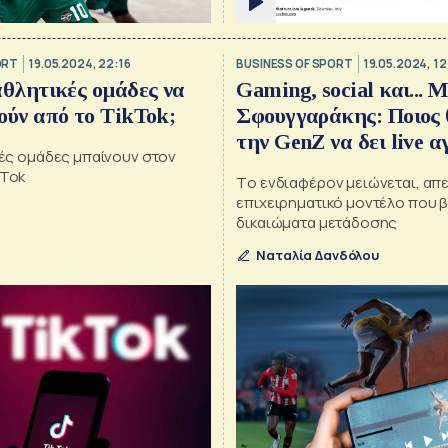
ORT
19.05.2024, 22:16
BUSINESS OF SPORT
19.05.2024, 12
θλητικές ομάδες να
Gaming, social και... 
ύν από το TikTok;
Σφουγγαράκης: Ποιος 
την GenZ να δει live α
κές ομάδες μπαίνουν στον
kTok
Tο ενδιαφέρον μειώνεται, απ
επιχειρηματικό μοντέλο που β
δικαιώματα μετάδοσης
Ναταλία Δανδόλου