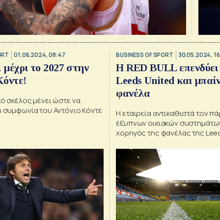
ORT
01.06.2024, 08:47
BUSINESS OF SPORT
30.05.2024, 16
 μέχρι το 2027 στην
H RED BULL επενδύει
Κόντε!
Leeds United και μπαίνε
φανέλα
ό σκέλος μένει ώστε να
η συμφωνία του Αντόνιο Κόντε
Η εταιρεία αντικαθιστά τον π
έξυπνων οικιακών συστημάτω
χορηγός της φανέλας της Lee