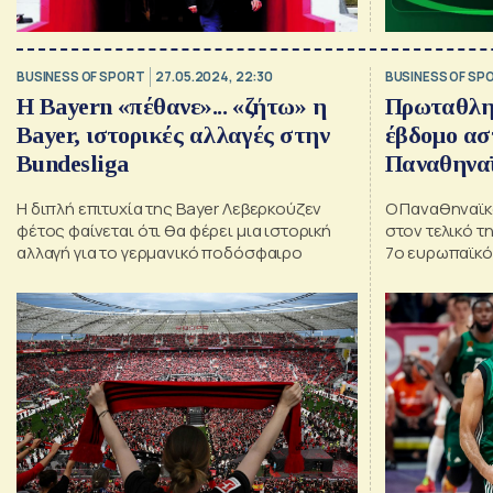
BUSINESS OF SPORT
27.05.2024, 22:30
BUSINESS OF SP
Η Bayern «πέθανε»... «ζήτω» η
Πρωταθλη
Bayer, ιστορικές αλλαγές στην
έβδομο αστ
Bundesliga
Παναθηναϊ
Η διπλή επιτυχία της Bayer Λεβερκούζεν
Ο Παναθηναϊκ
φέτος φαίνεται ότι θα φέρει μια ιστορική
στον τελικό τ
αλλαγή για το γερμανικό ποδόσφαιρο
7ο ευρωπαϊκό