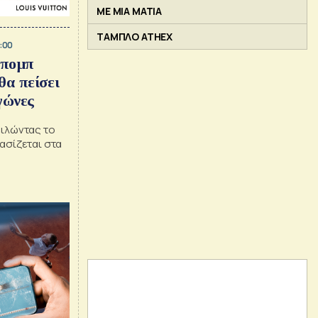
ΜΕ ΜΙΑ ΜΑΤΙΑ
ΤΑΜΠΛΟ ATHEX
:00
Μπομπ
θα πείσει
γώνες
ειλώντας το
ασίζεται στα