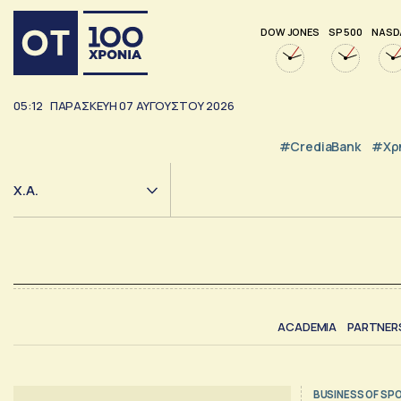
DOW JONES
SP 500
NASD
05:12
ΠΑΡΑΣΚΕΥΗ
07
ΑΥΓΟΥΣΤΟΥ
2026
#CrediaBank
#Χρ
Χ.Α.
ACADEMIA
PARTNER
BUSINESS OF SP