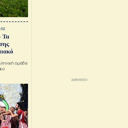
:02
- Τα
σης
πιακό
λληνική ομάδα
αιο