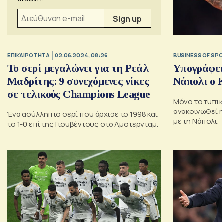
ΕΠΙΚΑΙΡΟΤΗΤΑ
02.06.2024, 08:26
BUSINESS OF SP
Το σερί μεγαλώνει για τη Ρεάλ
Υπογράφει
Μαδρίτης: 9 συνεχόμενες νίκες
Νάπολι ο 
σε τελικούς Champions League
Μόνο το τυπικ
ανακοινωθεί 
Ένα ασύλληπτο σερί που άρχισε το 1998 και
με τη Νάπολι.
το 1-0 επί της Γιουβέντους στο Άμστερνταμ.