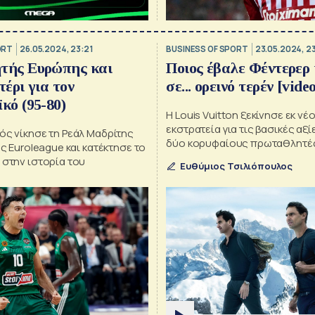
ORT
26.05.2024, 23:21
BUSINESS OF SPORT
23.05.2024, 2
τής Ευρώπης και
Ποιος έβαλε Φέντερερ
έρι για τον
σε... ορεινό τερέν [vide
κό (95-80)
Η Louis Vuitton ξεκίνησε εκ νέ
εκστρατεία για τις βασικές αξί
ός νίκησε τη Ρεάλ Μαδρίτης
δύο κορυφαίους πρωταθλητέ
ης Euroleague και κατέκτησε το
 στην ιστορία του
Ευθύμιος Τσιλιόπουλος