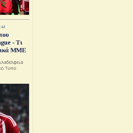
:41
του
gue - Τι
αλικά ΜΜΕ
Φιλαδέλφεια
κό Τύπο