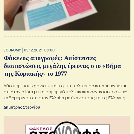
ECONOMY
05.12.2021, 08:00
Φάκελος απογραφές: Απίστευτες
διαπιστώσεις μεγάλης έρευνας στο «Βήμα
της Κυριακής» το 1977
Δύο περίπου χρόνια μετά τη μεταπολίτευση καταδεικνύεται
ότι ήταν η ίδια με τη σημερινή πολιτικοκοινωνικοοικονομική
καθημερινότητα στην Ελλάδα με έναν στους τρεις Έλληνες
να ταΐζει τους δύο, οι εργαζόμενοι να αμείβονται λιγότερο
Δημήτρης Στεργίου
χωρίς να φταίνε ή να αμείβονται περισσότερο χωρίς να
δικαιούνται ή έχουν… «διπλό το καρβέλι» χωρίς να
εργάζονται…