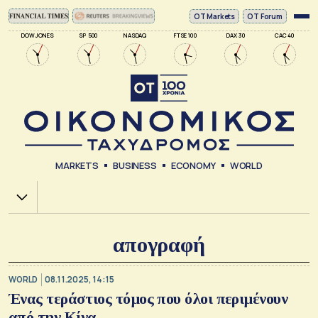
ΟΤ Markets
OT Forum
DOW JONES
SP 500
NASDAQ
FTSE 100
DAX 30
CAC 40
MARKETS
BUSINESS
ECONOMY
WORLD
Χ.Α.
απογραφή
WORLD
08.11.2025, 14:15
Ένας τεράστιος τόμος που όλοι περιμένουν
από την Κίνα