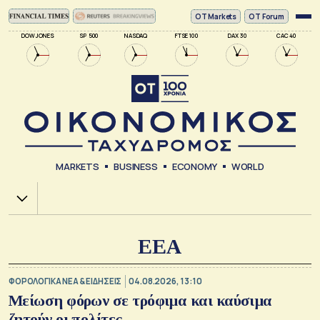
ΟΤ Markets
OT Forum
DOW JONES
SP 500
NASDAQ
FTSE 100
DAX 30
CAC 40
MARKETS
BUSINESS
ECONOMY
WORLD
Χ.Α.
ΕΕΑ
ΦΟΡΟΛΟΓΙΚΑ ΝΕΑ & EΙΔΗΣΕΙΣ
04.08.2026, 13:10
Μείωση φόρων σε τρόφιμα και καύσιμα
ζητούν οι πολίτες