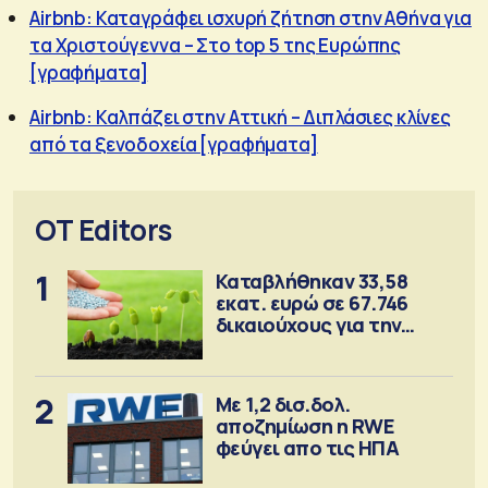
Airbnb: Καταγράφει ισχυρή ζήτηση στην Αθήνα για
τα Χριστούγεννα – Στο top 5 της Ευρώπης
[γραφήματα]
Airbnb: Καλπάζει στην Αττική – Διπλάσιες κλίνες
από τα ξενοδοχεία [γραφήματα]
OT Editors
1
Καταβλήθηκαν 33,58
εκατ. ευρώ σε 67.746
δικαιούχους για την
αγορά λιπασμάτων
2
Με 1,2 δισ.δολ.
αποζημίωση η RWE
φεύγει απο τις ΗΠΑ