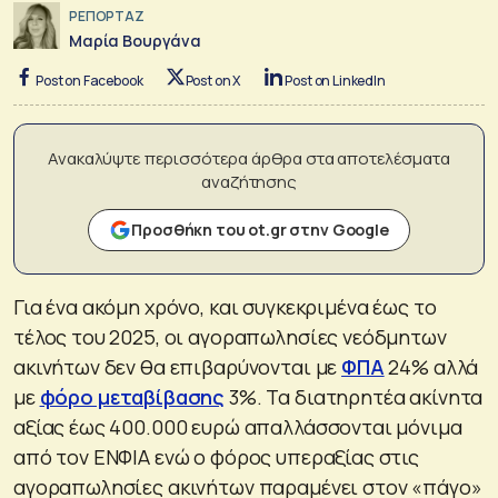
ΡΕΠΟΡΤΑΖ
Μαρία Βουργάνα
Post on Facebook
Post on X
Post on LinkedIn
Ανακαλύψτε περισσότερα άρθρα στα αποτελέσματα
αναζήτησης
Προσθήκη του ot.gr στην Google
Για ένα ακόμη χρόνο, και συγκεκριμένα έως το
τέλος του 2025, οι αγοραπωλησίες νεόδμητων
ακινήτων δεν θα επιβαρύνονται με
ΦΠΑ
24% αλλά
με
φόρο μεταβίβασης
3%. Τα διατηρητέα ακίνητα
αξίας έως 400.000 ευρώ απαλλάσσονται μόνιμα
από τον ΕΝΦΙΑ ενώ ο φόρος υπεραξίας στις
αγοραπωλησίες ακινήτων παραμένει στον «πάγο»