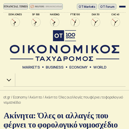
ΟΤ Markets
OT Forum
DOW JONES
SP 500
NASDAQ
FTSE 100
DAX 30
CAC 40
MARKETS
BUSINESS
ECONOMY
WORLD
Χ.Α.
ot.gr
/
Economy
/
Ακίνητα
/
Ακίνητα: Όλες οι αλλαγές που φέρνει το φορολογικό
νομοσχέδιο
Ακίνητα: Όλες οι αλλαγές που
φέρνει το φορολογικό νομοσχέδιο