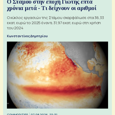
Ο Στάμου στην εποχή Γιώτης επτά
χρόνια μετά - Τι δείχνουν οι αριθμοί
Ο κύκλος εργασιών της Στάμου σκαρφάλωσε στα 36,33
εκατ. ευρώ το 2025 έναντι 31,97 εκατ. ευρώ στη χρήση
του 2024
Κωνσταντίνος Δημητρίου
COMMODITIES
07.08.2026, 22:31