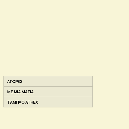
ΑΓΟΡΕΣ
ΜΕ ΜΙΑ ΜΑΤΙΑ
ΤΑΜΠΛΟ ATHEX