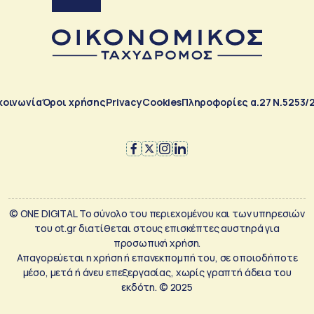
κοινωνία
Όροι χρήσης
Privacy
Cookies
Πληροφορίες α.27 Ν.5253/
© ONE DIGITAL Το σύνολο του περιεχομένου και των υπηρεσιών
του ot.gr διατίθεται στους επισκέπτες αυστηρά για
προσωπική χρήση.
Απαγορεύεται η χρήση ή επανεκπομπή του, σε οποιοδήποτε
μέσο, μετά ή άνευ επεξεργασίας, χωρίς γραπτή άδεια του
εκδότη. © 2025