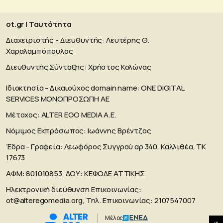
ot.gr | Ταυτότητα
Διαχειριστής - Διευθυντής: Λευτέρης Θ.
Χαραλαμπόπουλος
Διευθυντής Σύνταξης: Χρήστος Κολώνας
Ιδιοκτησία - Δικαιούχος domain name: ΟΝΕ DIGITAL
SERVICES MONOΠΡΟΣΩΠΗ ΑΕ
Μέτοχος: ALTER EGO MEDIA A.E.
Νόμιμος Εκπρόσωπος: Ιωάννης Βρέντζος
Έδρα - Γραφεία: Λεωφόρος Συγγρού αρ 340, Καλλιθέα, ΤΚ
17673
ΑΦΜ: 801010853, ΔΟΥ: ΚΕΦΟΔΕ ΑΤΤΙΚΗΣ
Ηλεκτρονική διεύθυνση Επικοινωνίας:
ot@alteregomedia.org
, Τηλ. Επικοινωνίας: 2107547007
Μέλος