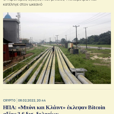
κατέληγε στον ωκεανό
CRYPTO
08.02.2022, 20:44
ΗΠΑ: «Μπόνι και Κλάιντ» έκλεψαν Βitcoin
αξίας 3,6 δισ. δολαρίων