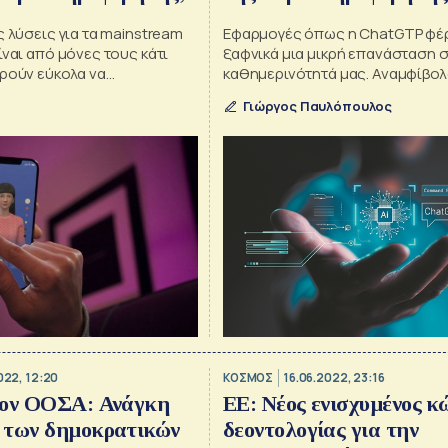
ς λύσεις για τα mainstream
Εφαρμογές όπως η ChatGTP φέ
ίναι από μόνες τους κάτι
ξαφνικά μια μικρή επανάσταση 
ορούν εύκολα να
καθημερινότητά μας. Αναμφίβολ
ύν.
θα γίνουν ένα πολύτιμο εργαλείο
Γιώργος Παυλόπουλος
χέρια επιτηδείων στον πόλεμο 
προπαγάνδας
022, 12:20
ΚΟΣΜΟΣ
16.06.2022, 23:16
τον ΟΟΣΑ: Ανάγκη
ΕΕ: Νέος ενισχυμένος κ
 των δημοκρατικών
δεοντολογίας για την