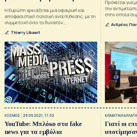
Πρόκειται για 
αντίδραση
την αντιμετώ
Η Ευρώπη χρειάζεται μια σφαιρική και
στην οποία συ
αποφασιστική πολιτική αντεπίθεσης, με τη
δημοσιογράφοι,
συμμετοχή όσο το δυνατόν
Ανδρέας Πα
επιχειρηματίες
περισσότερων ενδιαφερομένων μερών
Thierry Libaert
ΚΟΣΜΟΣ
29.09.2021, 17:32
ΚΛΙΜΑΤΙΚΗ ΑΛΛΑΓΗ
YouTube: Mπλόκο στα fake
Γιατί οι επ
news για τα εμβόλια
υποτίμησα