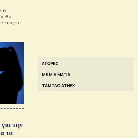
, η
ης θα
ρήστες στις
λιο είναι
ά.
ΑΓΟΡΕΣ
ΜΕ ΜΙΑ ΜΑΤΙΑ
ΤΑΜΠΛΟ ATHEX
 για την
α τα