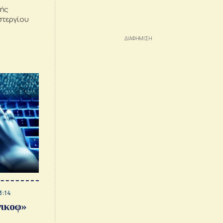
κής
στεργίου
3:14
ικοφ»