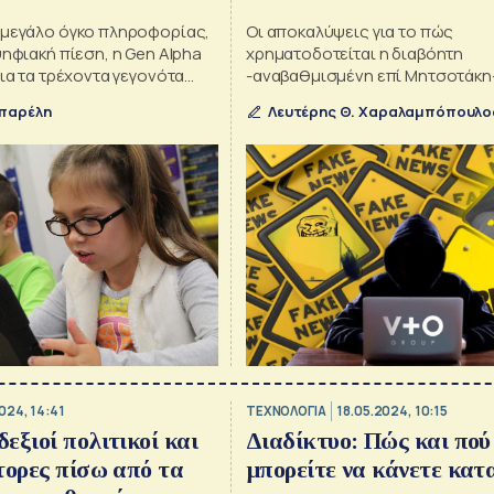
 μεγάλο όγκο πληροφορίας,
Οι αποκαλύψεις για το πώς
ψηφιακή πίεση, η Gen Alpha
χρηματοδοτείται η διαβόητη
για τα τρέχοντα γεγονότα
-αναβαθμισμένη επί Μητσοτάκη
πό ποτέ αλλά δυσκολεύεται
Αλήθειας» από την εταιρεία Blue
μπαρέλη
Λευτέρης Θ. Χαραλαμπόπουλο
 τον κόσμο γύρω της
Βαρβιτσιώτη και Ολύμπιου της V+
διαφωτιστικές για το πώς στήνο
μηχανισμοί παραπληροφόρησης
προπαγάνδας που βάλλουν τελικ
ίδιας της Δημοκρατίας
024, 14:41
ΤΕΧΝΟΛΟΓΙΑ
18.05.2024, 10:15
εξιοί πολιτικοί και
Διαδίκτυο: Πώς και πού
τορες πίσω από τα
μπορείτε να κάνετε κατ