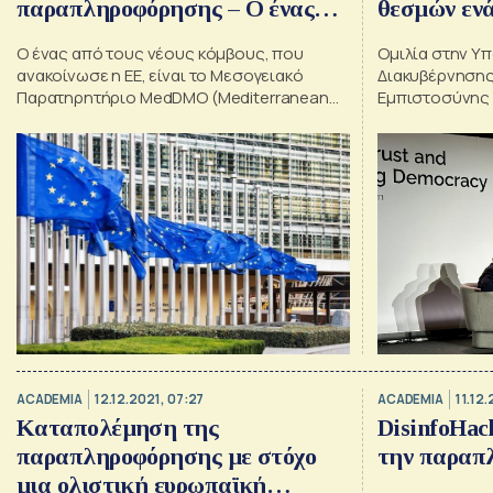
παραπληροφόρησης – Ο ένας
θεσμών ενά
στην Ελλάδα
παραπληρ
Ο ένας από τους νέους κόμβους, που
Ομιλία στην Υ
ανακοίνωσε η ΕΕ, είναι το Μεσογειακό
Διακυβέρνησης
Παρατηρητήριο MedDMO (Mediterranean
Εμπιστοσύνης 
Digital Media Observatory), το οποίο θα
Δημοκρατίας».
καλύπτει την Ελλάδα, την Κύπρο και τη
Μάλτα.
ACADEMIA
12.12.2021, 07:27
ACADEMIA
11.12.
Καταπολέμηση της
DisinfoHac
παραπληροφόρησης με στόχο
την παραπ
μια ολιστική ευρωπαϊκή