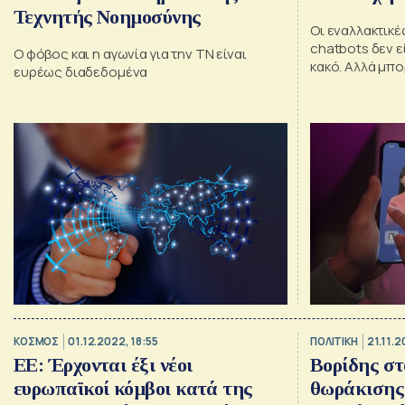
Τεχνητής Νοημοσύνης
Οι εναλλακτικέ
chatbots δεν ε
O φόβος και η αγωνία για την ΤΝ είναι
κακό. Αλλά μπ
ευρέως διαδεδομένα
εργαλιοποιηθο
ΚΟΣΜΟΣ
01.12.2022, 18:55
ΠΟΛΙΤΙΚΗ
21.11.2
ΕΕ: Έρχονται έξι νέοι
Βορίδης σ
ευρωπαϊκοί κόμβοι κατά της
θωράκισης