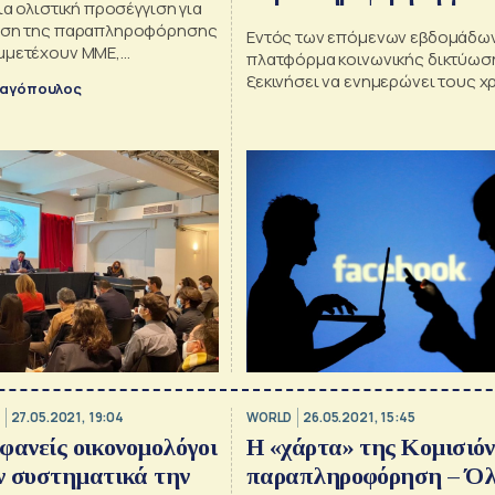
μια ολιστική προσέγγιση για
εμβόλια
πιση της παραπληροφόρησης
Εντός των επόμενων εβδομάδων
μμετέχουν ΜΜΕ,
πλατφόρμα κοινωνικής δικτύωσ
 influencers, νέοι
ξεκινήσει να ενημερώνει τους χ
ναγόπουλος
.
Ηνωμένες Πολιτείες, ότι το εμβό
πλέον διαθέσιμο και για τα παιδι
27.05.2021, 19:04
WORLD
26.05.2021, 15:45
ιφανείς οικονομολόγοι
Η «χάρτα» της Κομισιόν
ν συστηματικά την
παραπληροφόρηση – Όλ