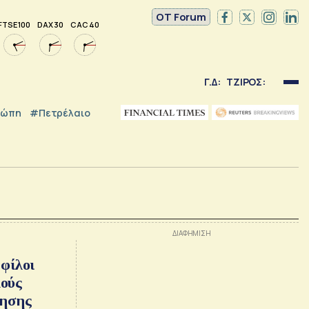
OT Forum
FTSE 100
DAX 30
CAC 40
Γ.Δ:
ΤΖΙΡΟΣ:
ρώπη
#Πετρέλαιο
 φίλοι
μούς
ρησης