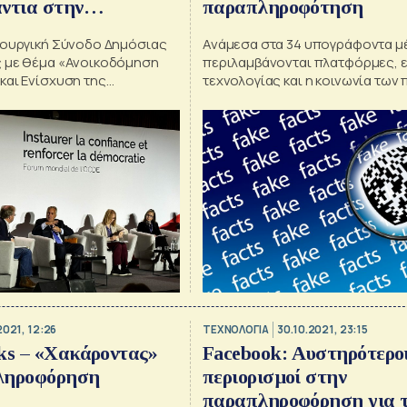
ντια στην
παραπληροφότηση
οφόρηση
πουργική Σύνοδο Δημόσιας
Ανάμεσα στα 34 υπογράφοντα μ
 με θέμα «Ανοικοδόμηση
περιλαμβάνονται πλατφόρμες, ε
και Ενίσχυση της
τεχνολογίας και η κοινωνία των 
2021, 12:26
ΤΕΧΝΟΛΟΓΙΑ
30.10.2021, 23:15
ks – «Xακάροντας»
Facebook: Αυστηρότερο
ληροφόρηση
περιορισμοί στην
παραπληροφόρηση για 