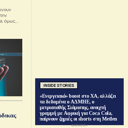
ρνουν
στην
α, όμως,
 και στα
της
INSIDE STORIES
«Ενεργειακό» boost στο ΧΑ, αλλάζει
τα δεδομένα ο ΑΔΜΗΕ, ο
μετριοπαθής Σιάμισιης, ανοιχτή
γραμμή με Αφρική για Coca Cola,
ώδικας
παίρνουν ζημιές οι shorts στη Metlen