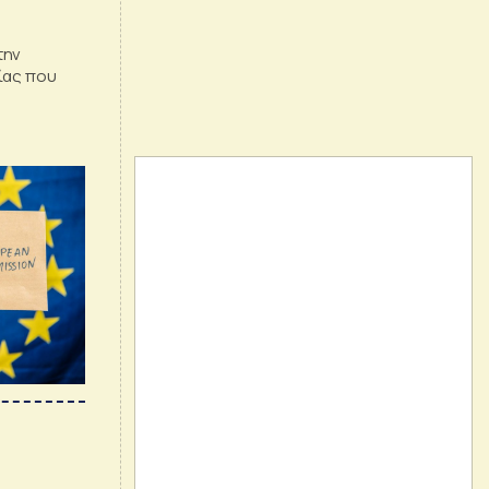
την
ίας που