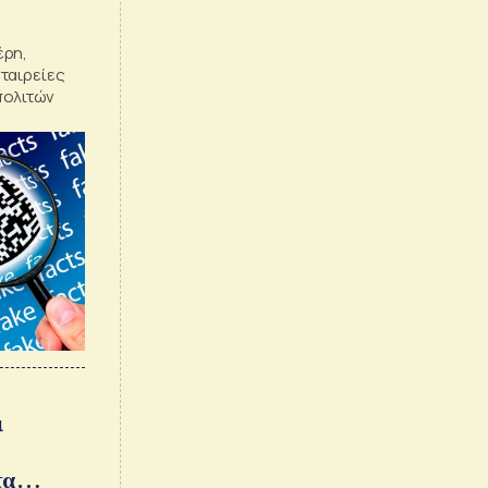
έρη,
ταιρείες
πολιτών
ι
τα