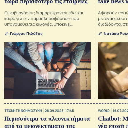
τώρα περισσότερο τις εταιρείες
fake news κ
συνωμοσία
Οι κυβερνήσεις διαμαρτύρονται εδώ και
Αφορούν την κλ
καιρό για την παραπληροφόρηση που
μετανάστευση κ
υπονομεύει τις εκλογές, υποκινεί
διαδίδονται στ
αναταραχές και βαθαίνει τις κοινωνικές
και ξένων πρα
Γιώργος Πολύζος
Νατάσα Ρου
διαιρέσεις - Οι επιχειρήσεις βρίσκονται
τώρα επίσης στο στόχαστρο
TΕΧΝΗΤΗ ΝΟΗΜΟΣΥΝΗ
28.09.2023, 17:45
WORLD
16.07.202
Περισσότερα τα πλεονεκτήματα
Chatbot: Μ
από τα μειονεκτήματα της
νέα εποχή