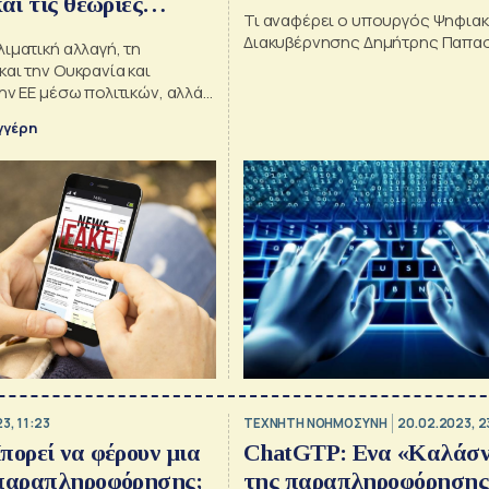
αι τις θεωρίες
Τι αναφέρει ο υπουργός Ψηφια
ς των ευρωεκλογών
Διακυβέρνησης Δημήτρης Παπα
ιματική αλλαγή, τη
αι την Ουκρανία και
ην ΕΕ μέσω πολιτικών, αλλά
κτόρων
γγέρη
3, 11:23
TΕΧΝΗΤΗ ΝΟΗΜΟΣΥΝΗ
20.02.2023, 2
πορεί να φέρουν μια
ChatGTP: Ενα «Καλάσν
 παραπληροφόρησης;
της παραπληροφόρησης