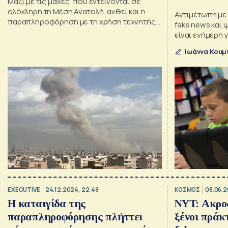
Μαζί με τις μάχες, που εντείνονται σε
ολόκληρη τη Μέση Ανατολή, ανθεί και η
Αντιμέτωπη με
παραπληροφόρηση με τη χρήση τεχνητής
fake news και 
νοημοσύνης
είναι ενήμερη 
περισσότερο α
Ιωάννα Κου
να κατανοήσει
EXECUTIVE
24.12.2024, 22:49
ΚΟΣΜΟΣ
08.06.2
Η καταιγίδα της
NYT: Ακροδ
παραπληροφόρησης πλήττει
ξένοι πράκ