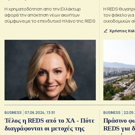
Η χρηματοδότηση απο την Ελλάκτωρ
Η REDS θυγατρ
αφορά την απόκτηση νέων ακινήτων
τον φάκελο για
σύμφωνα με το επενδυτικό πλάνο της REDS
οικοδομικών α
Χρήστος Κο
BUSINESS
07.06.2024, 13:51
BUSINESS
22.05.
Τέλος η REDS από το ΧΑ - Πότε
Πράσινο φω
διαγράφονται οι μετοχές της
REDS για 