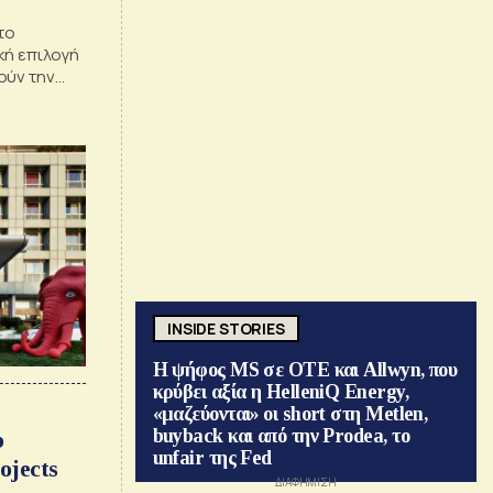
το
κή επιλογή
ούν την
INSIDE STORIES
Η ψήφος MS σε ΟΤΕ και Allwyn, που
κρύβει αξία η HelleniQ Energy,
«μαζεύονται» οι short στη Metlen,
buyback και από την Prodea, το
υ
unfair της Fed
ojects