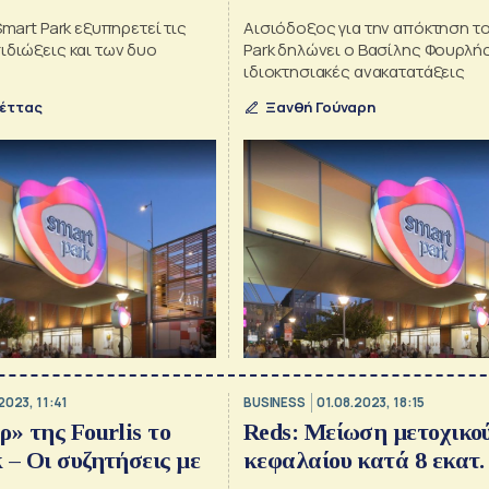
Smart Park εξυπηρετεί τις
Αισιόδοξος για την απόκτηση τ
ιδιώξεις και των δυο
Park δηλώνει ο Βασίλης Φουρλής
ιδιοκτησιακές ανακατατάξεις
έττας
Ξανθή Γούναρη
2023, 11:41
BUSINESS
01.08.2023, 18:15
ρ» της Fourlis το
Reds: Μείωση μετοχικο
 – Οι συζητήσεις με
κεφαλαίου κατά 8 εκατ.