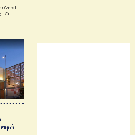
ου Smart
 – Οι
ύ
 ευρώ