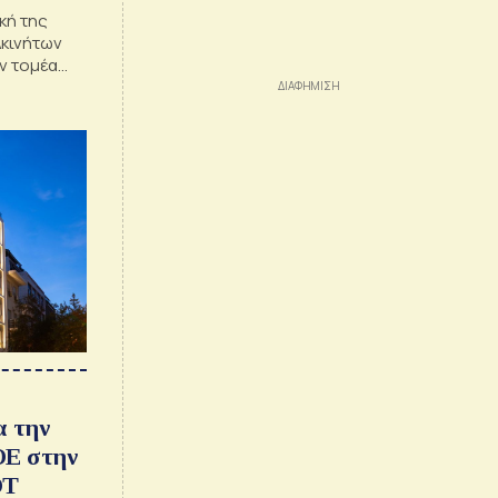
κή της
Ακινήτων
ον τομέα
α την
ΟΕ στην
OT