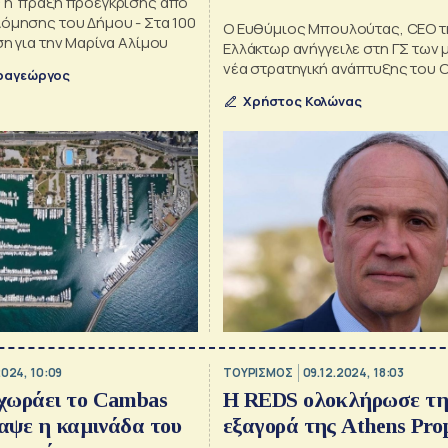
 η πράξη προέγκρισης από
Δόμησης του Δήμου - Στα 100
Ο Ευθύμιος Μπουλούτας, CEO τ
ση για την Μαρίνα Αλίμου
Ελλάκτωρ ανήγγειλε στη ΓΣ των 
νέα στρατηγική ανάπτυξης του 
ραγεώργος
Χρήστος Κολώνας
2024, 10:09
ΤΟΥΡΙΣΜΟΣ
09.12.2024, 18:03
χωράει το Cambas
H REDS oλοκλήρωσε τη
ναψε η καμινάδα του
εξαγορά της Athens Prop