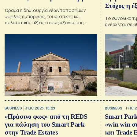
Στόχος η έ
Όραμα η δημιουργία νέων τοποσήμων
υψηλής εμπορικής, τουριστικής και
Το συνολικό τ
πολιτιστικής αξίας στους άξονες της
ανέρχεται σε 6
βιώσιμης ανάπτυξης
BUSINESS
31.10.2023, 18:29
BUSINESS
11.10.
«Πράσινο φως» από τη REDS
Smart Park:
για πώληση του Smart Park
«win win σ
στην Trade Estates
και Trade E