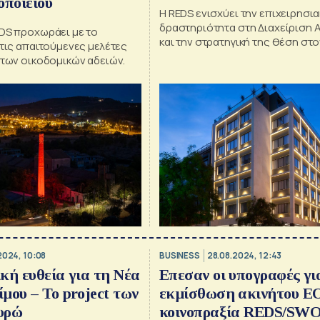
οποιείου
Η REDS ενισχύει την επιχειρησια
δραστηριότητα στη Διαχείριση 
EDS προχωράει με το
και την στρατηγική της θέση στ
 τις απαιτούμενες μελέτες
του Τουρισμού
 των οικοδομικών αδειών.
2024, 10:08
BUSINESS
28.08.2024, 12:43
κή ευθεία για τη Νέα
Επεσαν οι υπογραφές γι
μου – Το project των
εκμίσθωση ακινήτου Ε
ευρώ
κοινοπραξία REDS/SW