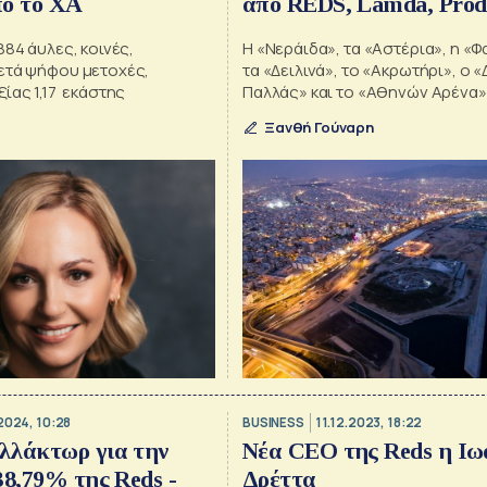
πό το ΧΑ
από REDS, Lamda, Prod
Grivalia
84 άυλες, κοινές,
Η «Νεράιδα», τα «Αστέρια», η «Φ
ετά ψήφου μετοχές,
τα «Δειλινά», το «Ακρωτήρι», ο 
ίας 1,17 εκάστης
Παλλάς» και το «Αθηνών Αρένα»
θέση τους σε επενδυτικά ακίνητ
Ξανθή Γούναρη
2024, 10:28
BUSINESS
11.12.2023, 18:22
λλάκτωρ για την
Νέα CEO της Reds η Ιω
38,79% της Reds -
Δρέττα