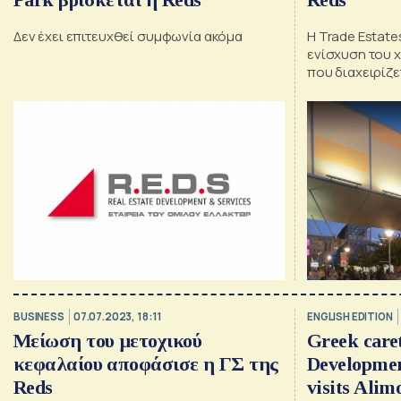
Δεν έχει επιτευχθεί συμφωνία ακόμα
Η Trade Estate
ενίσχυση του 
που διαχειρίζε
BUSINESS
07.07.2023, 18:11
ENGLISH EDITION
Μείωση του μετοχικού
Greek care
κεφαλαίου αποφάσισε η ΓΣ της
Developmen
Reds
visits Ali