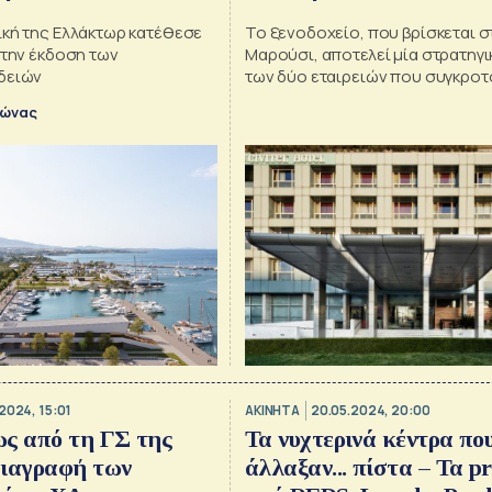
ική της Ελλάκτωρ κατέθεσε
Το ξενοδοχείο, που βρίσκεται σ
 την έκδοση των
Μαρούσι, αποτελεί μία στρατηγι
δειών
των δύο εταιρειών που συγκροτ
κοινοπραξία REDS/SWOT
λώνας
2024, 15:01
ΑΚΙΝΗΤΑ
20.05.2024, 20:00
ς από τη ΓΣ της
Τα νυχτερινά κέντρα πο
διαγραφή των
άλλαξαν... πίστα – Τα pr