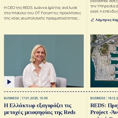
Εκδόθηκε χθες
την Υπηρεσία 
Η CEO της REDS, Ιωάννα Δρέττα, ανέλυσε
εκατ. η επένδυ
στο πλαίσιο του ΟΤ Forum τις προκλήσεις
της νέας γεωπολιτικής πραγματικότητας
Λάμπρος Κα
και τη δυναμική του ελληνικού τουρισμού
BUSINESS
17.01.2025, 10:59
BUSINESS
18.12.
Η Ελλάκτωρ εξαγοράζει τις
REDS: Προ
μετοχές μειοψηφίας της Reds
Project -Ά