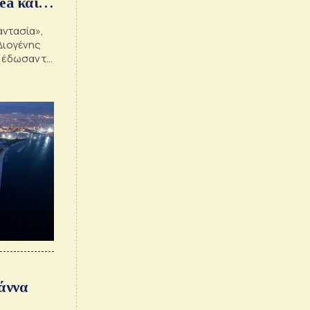
ea και
αντασία»,
«Διογένης
 έδωσαν τη
α
άννα