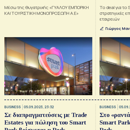
Μέσω της θυγατρικής «ΓΥΑΛΟΥ ΕΜΠΟΡΙΚΗ
Το deal για το 
ΚΑΙ ΤΟΥΡΙΣΤΙΚΗ ΜΟΝΟΠΡΟΣΩΠΗ Α.Ε»
στρατηγικές επ
εταιρειών
Γιώργος Μαν
BUSINESS
05.09.2023, 23:32
BUSINESS
05.09.
Σε διαπραγματεύσεις με Trade
Στο «ραντά
Estates για πώληση του Smart
Smart Park
Park βρίσκεται η Reds
Reds