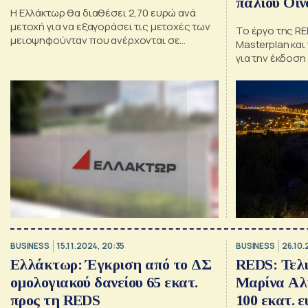
παλιού Οιν
Η Ελλάκτωρ θα διαθέσει 2,70 ευρώ ανά
μετοχή για να εξαγοράσει τις μετοχές των
Το έργο της R
μειοψηφούνταν που ανέρχονται σε
Masterplan και
1.444.247 τεμάχια
για την έκδοση
BUSINESS
15.11.2024, 20:35
BUSINESS
26.10.
Ελλάκτωρ: Έγκριση από το ΔΣ
REDS: Τελι
ομολογιακού δανείου 65 εκατ.
Μαρίνα Αλί
προς τη REDS
100 εκατ. 