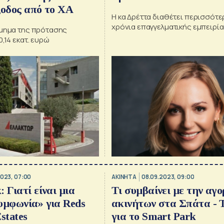
ξοδος από το ΧΑ
Η κα Δρέττα διαθέτει περισσότε
χρόνια επαγγελματικής εμπειρί
ίμημα της πρότασης
0,14 εκατ. ευρώ
2023, 07:00
ΑΚΙΝΗΤΑ
08.09.2023, 09:00
 Γιατί είναι μια
Τι συμβαίνει με την αγο
υμφωνία» για Reds
ακινήτων στα Σπάτα - T
states
για το Smart Park