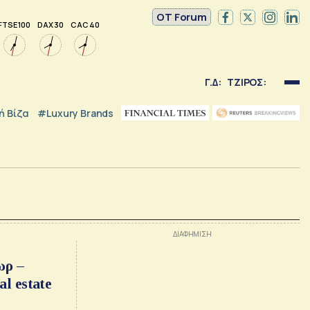
OT Forum
FTSE 100
DAX 30
CAC 40
Γ.Δ:
ΤΖΙΡΟΣ:
 Βίζα
#luxury Brands
ωρ –
l estate