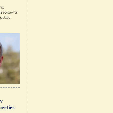
ης
μετόχων τη
Ομίλου
ν
erties