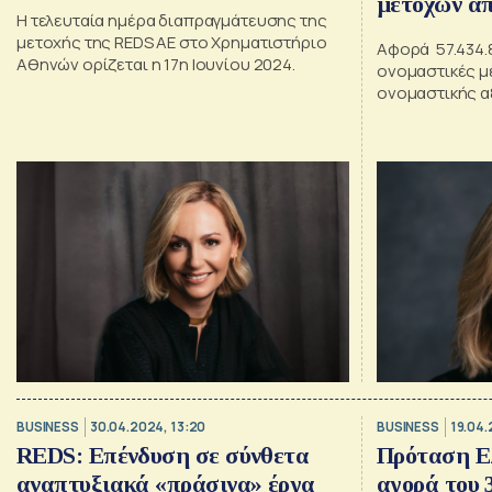
μετοχών α
Η τελευταία ημέρα διαπραγμάτευσης της
μετοχής της REDS AE στο Χρηματιστήριο
Αφορά 57.434.8
Αθηνών ορίζεται η 17η Ιουνίου 2024.
ονομαστικές μ
ονομαστικής αξ
BUSINESS
30.04.2024, 13:20
BUSINESS
19.04.
REDS: Επένδυση σε σύνθετα
Πρόταση Ε
αναπτυξιακά «πράσινα» έργα
αγορά του 