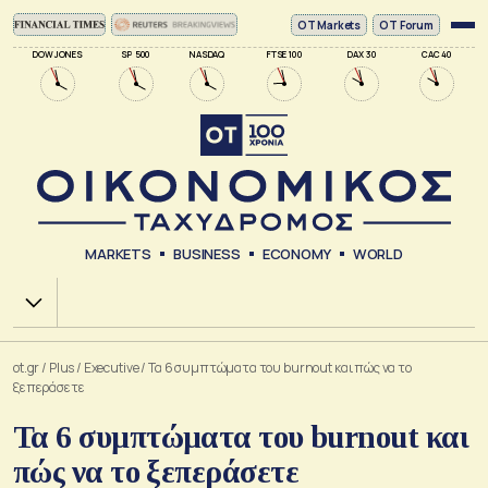
ΟΤ Markets
OT Forum
DOW JONES
SP 500
NASDAQ
FTSE 100
DAX 30
CAC 40
MARKETS
BUSINESS
ECONOMY
WORLD
Χ.Α.
ot.gr
/
Plus
/
Executive
/
Τα 6 συμπτώματα του burnout και πώς να το
ξεπεράσετε
Τα 6 συμπτώματα του burnout και
πώς να το ξεπεράσετε