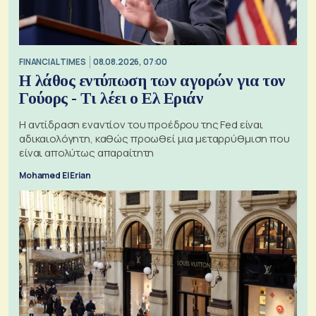
FINANCIAL TIMES
08.08.2026, 07:00
Η λάθος εντύπωση των αγορών για τον
Γούορς - Τι λέει ο Ελ Εριάν
Η αντίδραση εναντίον του προέδρου της Fed είναι
αδικαιολόγητη, καθώς προωθεί μια μεταρρύθμιση που
είναι απολύτως απαραίτητη
Mohamed El Erian