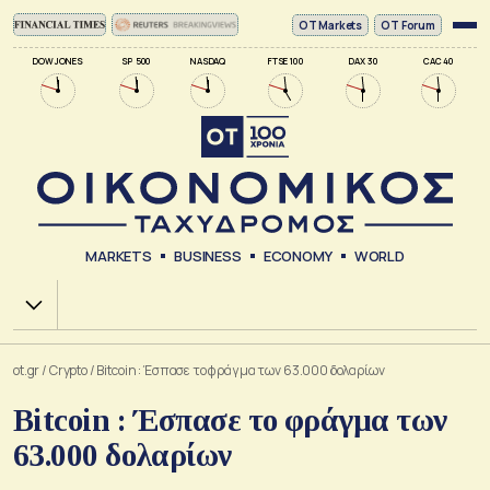
ΟΤ Markets
OT Forum
DOW JONES
SP 500
NASDAQ
FTSE 100
DAX 30
CAC 40
MARKETS
BUSINESS
ECONOMY
WORLD
Χ.Α.
ot.gr
/
Crypto
/
Bitcoin : Έσπασε το φράγμα των 63.000 δολαρίων
Bitcoin : Έσπασε το φράγμα των
63.000 δολαρίων