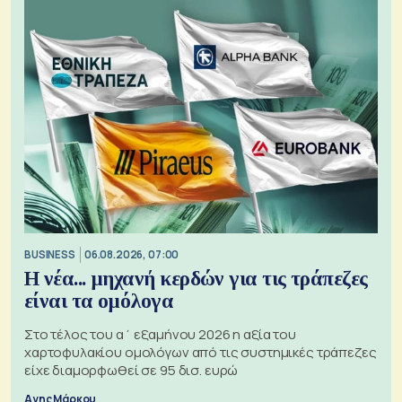
BUSINESS
06.08.2026, 07:00
Η νέα... μηχανή κερδών για τις τράπεζες
είναι τα ομόλογα
Στο τέλος του α΄ εξαμήνου 2026 η αξία του
χαρτοφυλακίου ομολόγων από τις συστημικές τράπεζες
είχε διαμορφωθεί σε 95 δισ. ευρώ
Αγης Μάρκου