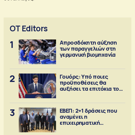
OT Editors
1
Απροσδόκητη αύξηση
των παραγγελιών στη
γερμανική βιομηχανία
2
Γουόρς: Υπό ποιες
προϋποθέσεις θα
αυξήσει τα επιτόκια τον
Σεπτέμβριο
3
ΕΒΕΠ: 2+1 δράσεις που
αναμένει η
επιχειρηματική
κοινότητα