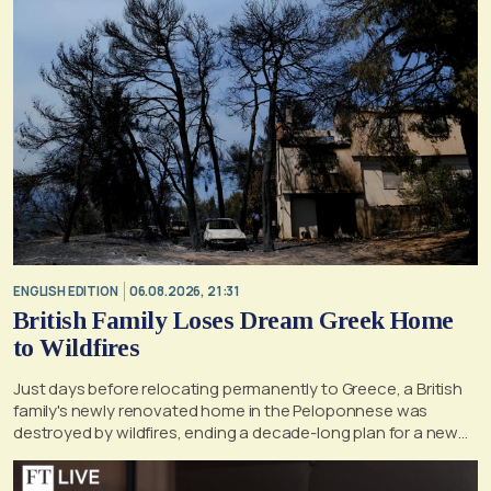
ENGLISH EDITION
06.08.2026, 21:31
British Family Loses Dream Greek Home
to Wildfires
Just days before relocating permanently to Greece, a British
family's newly renovated home in the Peloponnese was
destroyed by wildfires, ending a decade-long plan for a new
life, according to a report by the UK's Mirror