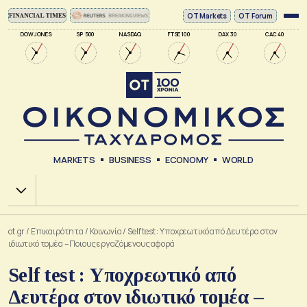
ΟΤ Markets
OT Forum
DOW JONES
SP 500
NASDAQ
FTSE 100
DAX 30
CAC 40
MARKETS
BUSINESS
ECONOMY
WORLD
Χ.Α.
ot.gr
/
Επικαιρότητα
/
Κοινωνία
/
Self test : Υποχρεωτικό από Δευτέρα στον
ιδιωτικό τομέα – Ποιους εργαζόμενους αφορά
Self test : Υποχρεωτικό από
Δευτέρα στον ιδιωτικό τομέα –