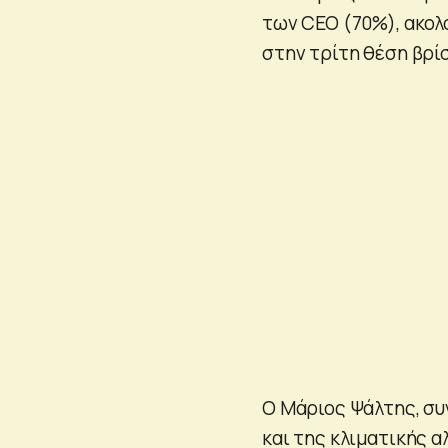
των CEO (70%), ακολ
στην τρίτη θέση βρί
Ο Μάριος Ψάλτης, συ
και της κλιματικής α