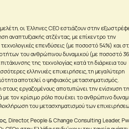
μελέτη, οι Έλληνες CEO εστιάζουν στην εξωστρέφ
ηση αναπτυξιακής ατζέντας, με επίκεντρο την
 τεχνολογικές επενδύσεις (με ποσοστό 54%) και σ
οτήτων του ανθρώπινου δυναμικού (με ποσοστό 3
επιτάχυνσης της τεχνολογίας κατά τη διάρκεια του
ρισσότερες ελληνικές επιχειρήσεις,τη μεγαλύτερη
ιότητα αποτελεί ο ψηφιακός μετασχηματισμός.
η στους εργαζομένους αποτυπώνει την ενίσχυση τ
 με τον κρίσιμο ρόλο που έχει το ανθρώπινο δυναμ
 ολοκλήρωση του μετασχηματισμού των επιχειρήσεω
ος
, Director, People & Change Consulting Leader, P
«Οι CEOs στην Ελλάδα επιδιώκουν την ταχεία ανάπτ