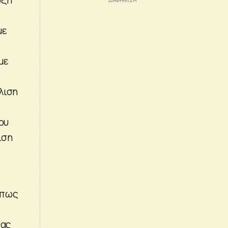
με
με
λιση
ου
ιση
όπως
τας