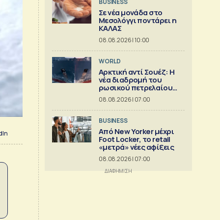
BUSINESS
Σε νέα μονάδα στο
Μεσολόγγι ποντάρει η
ΚΑΛΑΣ
08.08.2026 | 10:00
WORLD
Αρκτική αντί Σουέζ: Η
νέα διαδρομή του
ρωσικού πετρελαίου
[Γράφημα]
08.08.2026 | 07:00
BUSINESS
Από New Yorker μέχρι
dIn
Foot Locker, το retail
«μετρά» νέες αφίξεις
08.08.2026 | 07:00