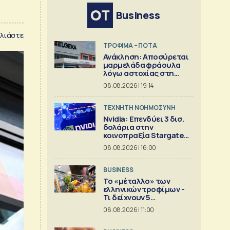
Business
λιάστε
ΤΡΟΦΙΜΑ – ΠΟΤΑ
Ανάκληση: Αποσύρεται
μαρμελάδα φράουλα
λόγω αστοχίας στη
γυάλινη συσκευασία
08.08.2026 | 19:14
TΕΧΝΗΤΗ ΝΟΗΜΟΣΥΝΗ
Nvidia: Επενδύει 3 δισ.
δολάρια στην
κοινοπραξία Stargate
για κέντρα δεδομένων
08.08.2026 | 16:00
BUSINESS
Το «μέταλλο» των
ελληνικών τροφίμων -
Τι δείχνουν 5
ισολογισμοί
08.08.2026 | 11:00