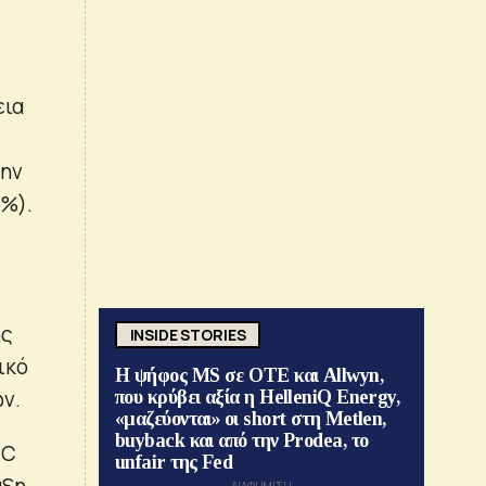
εια
την
6%).
ης
INSIDE STORIES
ικό
Η ψήφος MS σε ΟΤΕ και Allwyn,
ν.
που κρύβει αξία η HelleniQ Energy,
«μαζεύονται» οι short στη Metlen,
buyback και από την Prodea, το
wC
unfair της Fed
υξη