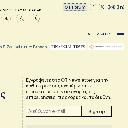
OT Forum
FTSE 100
DAX 30
CAC 40
Γ.Δ:
ΤΖΙΡΟΣ:
 Βίζα
#luxury Brands
Εγγραφείτε στο OT Newsletter για την
καθημερινή σας ενημέρωση με
ις
ειδήσεις από την οικονομία, τις
επιχειρήσεις, τις αγορές και τα διεθνή.