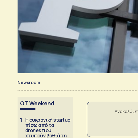
Newsroom
OT Weekend
Ανακαλύψτ
1
Η ουκρανική startup
πίσω από τα
drones που
χτυπούν βαθιά τη