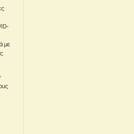
ες
VID-
ά με
ος
ν
ους