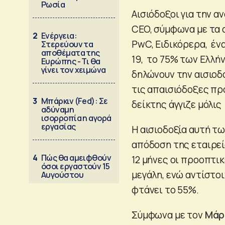
Ρωσία
Αισιόδοξοι για την α
CEO, σύμφωνα με τα
2
Ενέργεια:
PwC, Ειδικόρερα, έν
Στερεύουν τα
αποθέματα της
19, το 75% των Ελλή
Ευρώπης - Τι θα
γίνει τον χειμώνα
δηλώνουν την αισιοδ
τις απαισιόδοξες πρ
3
Μπάρκιν (Fed): Σε
δείκτης άγγιζε μόλις
αδύναμη
ισορροπία η αγορά
εργασίας
Η αισιοδοξία αυτή τ
απόδοση της εταιρεί
4
Πώς θα αμειφθούν
12 μήνες οι προοπτι
όσοι εργαστούν 15
μεγάλη, ενώ αντίστο
Αυγούστου
φτάνει το 55%.
Σύμφωνα με τον
Μάρ