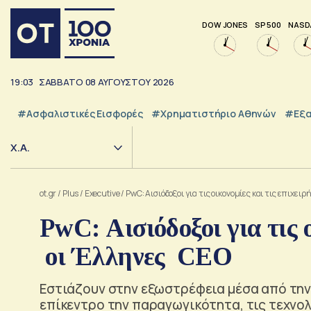
DOW JONES
SP 500
NASD
19:03
ΣΑΒΒΑΤΟ
08
ΑΥΓΟΥΣΤΟΥ
2026
#Ασφαλιστικές Εισφορές
#Χρηματιστήριο Αθηνών
#εξα
Χ.Α.
ot.gr
/
Plus
/
Executive
/
PwC: Αισιόδοξοι για τις οικονομίες και τις επιχει
PwC: Αισιόδοξοι για τις ο
οι Έλληνες CEO
Εστιάζουν στην εξωστρέφεια μέσα από την
επίκεντρο την παραγωγικότητα, τις τεχνολ