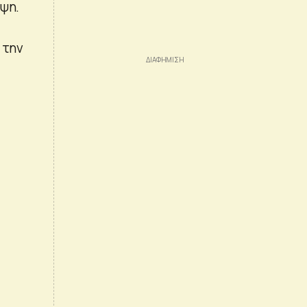
μψη.
 την