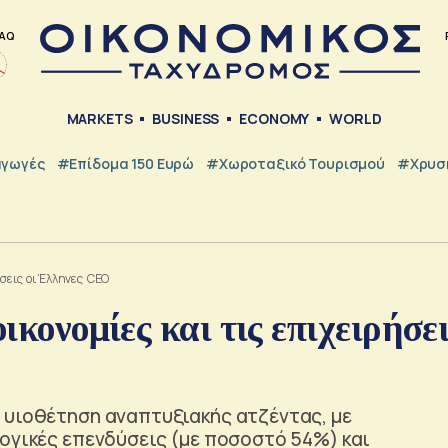
AQ
MARKETS
BUSINESS
ECONOMY
WORLD
γωγές
#Επίδομα 150 Ευρώ
#Χωροταξικό Τουρισμού
#Χρυσή
ρήσεις οι Έλληνες CEO
ικονομίες και τις επιχειρήσε
 υιοθέτηση αναπτυξιακής ατζέντας, με
ογικές επενδύσεις (με ποσοστό 54%) και