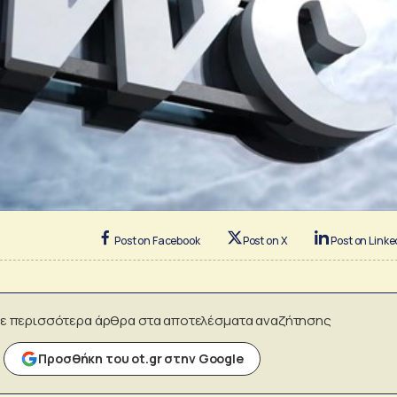
Post on Facebook
Post on X
Post on Linke
ε περισσότερα άρθρα στα αποτελέσματα αναζήτησης
Προσθήκη του ot.gr στην Google