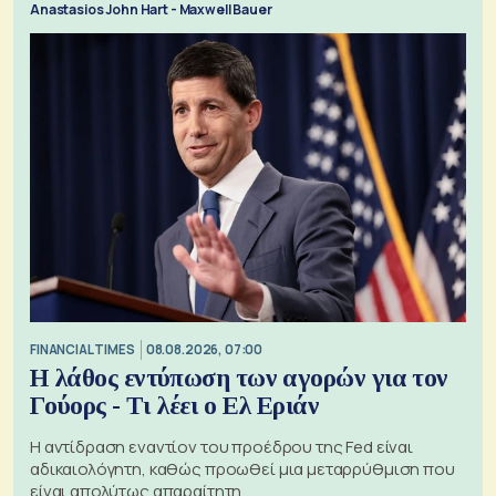
Anastasios John Hart - Maxwell Bauer
FINANCIAL TIMES
08.08.2026, 07:00
Η λάθος εντύπωση των αγορών για τον
Γούορς - Τι λέει ο Ελ Εριάν
Η αντίδραση εναντίον του προέδρου της Fed είναι
αδικαιολόγητη, καθώς προωθεί μια μεταρρύθμιση που
είναι απολύτως απαραίτητη