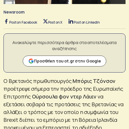
Newsroom
Post on Facebook
Post on X
Post on LinkedIn
Ανακαλύψτε περισσότερα άρθρα στα αποτελέσματα
αναζήτησης
Προσθήκη του ot.gr στην Google
Ο Βρετανός πρωθυπουργός
Μπόρις Τζόνσον
προέτρεψε σήμερα την πρόεδρο της Ευρωπαϊκής
Επιτροπής
Ούρσουλα φον ντερ Λάιεν
να
εξετάσει σοβαρά τις προτάσεις της Βρετανίας να
αλλάξει ο τρόπος με τον οποίο η συμφωνία του
Brexit διέπει το εμπόριο με τη Βόρεια Ιρλανδία
προκειμένου να ξεπεραστεί το αδιέξοδο.