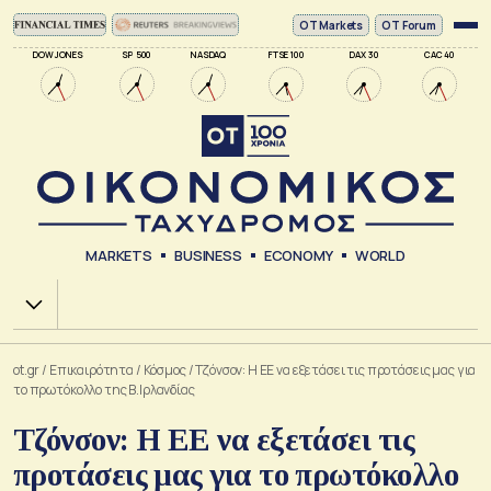
ΟΤ Markets
OT Forum
DOW JONES
SP 500
NASDAQ
FTSE 100
DAX 30
CAC 40
MARKETS
BUSINESS
ECONOMY
WORLD
Χ.Α.
ot.gr
/
Επικαιρότητα
/
Κόσμος
/
Tζόνσον: Η ΕΕ να εξετάσει τις προτάσεις μας για
το πρωτόκολλο της Β.Ιρλανδίας
Tζόνσον: Η ΕΕ να εξετάσει τις
προτάσεις μας για το πρωτόκολλο