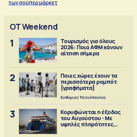
των σούπερ μάρκετ
OT Weekend
1
Τουρισμός για όλους
2026: Ποια ΑΦΜ κάνουν
αίτηση σήμερα
2
Ποιες χώρες έχουν τα
περισσότερα ρομπότ
[γραφήματα]
Ευθύμιος Τσιλιόπουλος
3
Κορυφώνεται η έξοδος
του Αυγούστου - Με
υψηλές πληρότητες
αναχωρούν τα πλοία