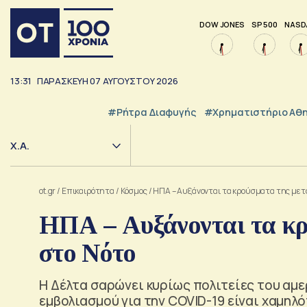
DOW JONES
SP 500
NASD
13:31
ΠΑΡΑΣΚΕΥΗ
07
ΑΥΓΟΥΣΤΟΥ
2026
#ρήτρα Διαφυγής
#Χρηματιστήριο Αθ
Χ.Α.
ot.gr
/
Επικαιρότητα
/
Κόσμος
/
ΗΠΑ – Αυξάνονται τα κρούσματα της μετ
ΗΠΑ – Αυξάνονται τα κρ
στο Νότο
Η Δέλτα σαρώνει κυρίως πολιτείες του αμε
εμβολιασμού για την COVID-19 είναι χαμηλό