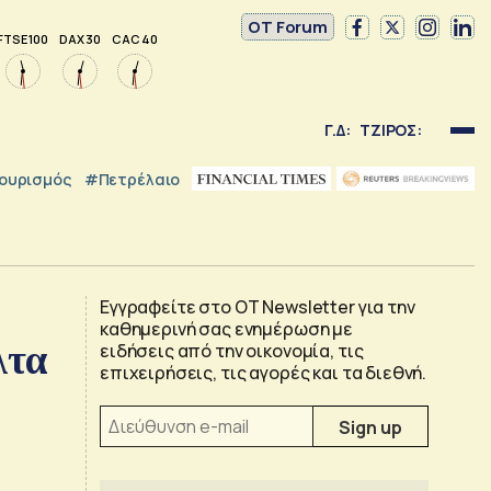
OT Forum
FTSE 100
DAX 30
CAC 40
Γ.Δ:
ΤΖΙΡΟΣ:
ουρισμός
#Πετρέλαιο
Εγγραφείτε στο OT Newsletter για την
καθημερινή σας ενημέρωση με
λτα
ειδήσεις από την οικονομία, τις
επιχειρήσεις, τις αγορές και τα διεθνή.