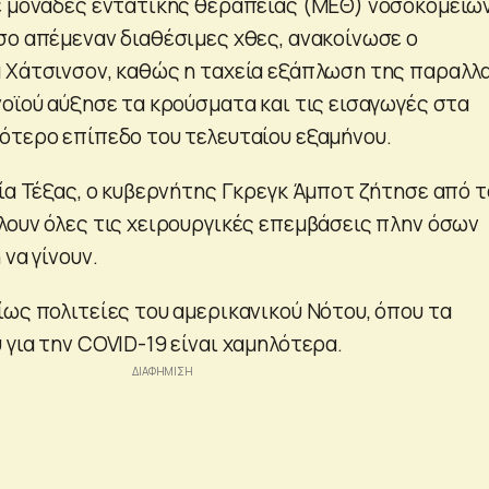
ε μονάδες εντατικής θεραπείας (ΜΕΘ) νοσοκομείω
σο απέμεναν διαθέσιμες χθες, ανακοίνωσε ο
 Χάτσινσον, καθώς η ταχεία εξάπλωση της παραλλ
νοϊού αύξησε τα κρούσματα και τις εισαγωγές στα
ότερο επίπεδο του τελευταίου εξαμήνου.
εία Τέξας, ο κυβερνήτης Γκρεγκ Άμποτ ζήτησε από τ
λουν όλες τις χειρουργικές επεμβάσεις πλην όσων
 να γίνουν.
ίως πολιτείες του αμερικανικού Νότου, όπου τα
για την COVID-19 είναι χαμηλότερα.