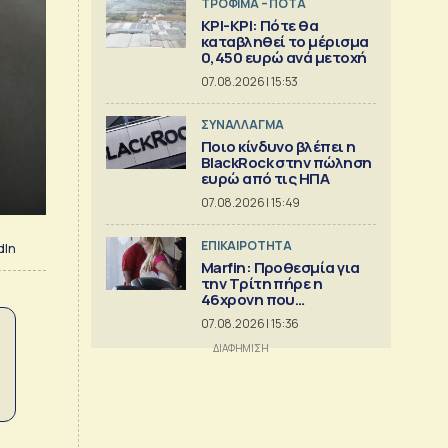
ΤΡΟΦΙΜΑ – ΠΟΤΑ
ΚΡΙ-ΚΡΙ: Πότε θα
καταβληθεί το μέρισμα
0,450 ευρώ ανά μετοχή
07.08.2026 | 15:53
ΣΥΝΑΛΛΑΓΜΑ
Ποιο κίνδυνο βλέπει η
BlackRock στην πώληση
ευρώ από τις ΗΠΑ
07.08.2026 | 15:49
ΕΠΙΚΑΙΡΟΤΗΤΑ
dIn
Marfin: Προθεσμία για
την Τρίτη πήρε η
46χρονη που
κατηγορείται για τον
07.08.2026 | 15:36
εμπρησμό