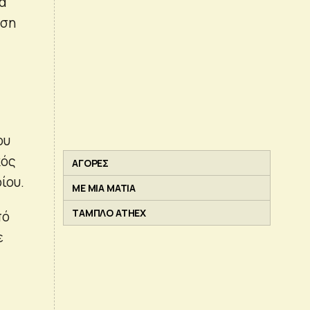
α
υση
ου
κός
ΑΓΟΡΕΣ
ίου.
ΜΕ ΜΙΑ ΜΑΤΙΑ
ΤΑΜΠΛΟ ATHEX
πό
ε