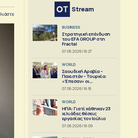
Stream
λιάστε
BUSINESS
Στρατηγική επένδυση
του EFA GROUP στη
Fractal
07.08.2026 | 16:27
WORLD
Σαουδική Αραβία –
Πακιστάν – Τουρκία:
«Έπεσαν» οι
υπογραφές στην «κοινή
07.08.2026 | 16:16
αμυντική συμφωνία της
Μέκκας»
WORLD
ΗΠΑ: Γιατί χάθηκαν 23
χιλιάδες θέσεις
εργασίας τον Ιούλιο
07.08.2026 | 16:09