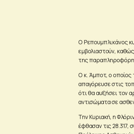
Ο Ρεπουμπλικάνος κ
εμβολιαστούν, καθώς 
της παραπληροφόρηση
Ο κ. Άμποτ, ο οποίος
απαγόρευσε στις τοπ
ότι θα αυξήσει τον 
αντισώματα σε ασθεν
Την Κυριακή, η Φλόρ
έφθασαν τις 28.317,