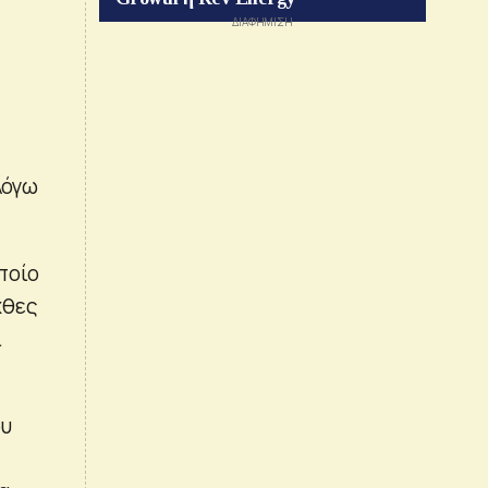
λόγω
ποίο
χθες
ι
ου