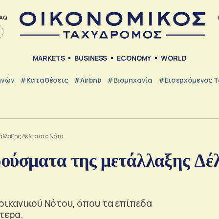
AQ
MARKETS
BUSINESS
ECONOMY
WORLD
ηνών
#Καταθέσεις
#Airbnb
#Βιομηχανία
#εισερχόμενος Τ
άλλαξης Δέλτα στο Νότο
ούσματα της μετάλλαξης Δέ
ρικανικού Νότου, όπου τα επίπεδα
τερα.