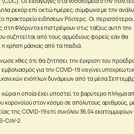
(CDC). Οι εισαγωγές στα νοσοκομεία στην πολιτεί
ηλα ρεκόρ επί οκτώ ημέρες, σύμφωνα με την ανάλ
ο πρακτορείο ειδήσεων Ρόιτερς. Οι περισσότεροι
ς στη Φλόριντα επιστρέψουν στις τάξεις αυτή την
ου συζητείται από τους αρμόδιους φορείς εάν θα
 η χρήση μάσκας από τα παιδιά.
νωσε χθες ότι θα ζητήσει την έγκριση του προέδρ
 εμβολιασμός για την COVID-19 να γίνει υποχρεωτι
ρικανικών ενόπλων δυνάμεων από τα μέσα Σεπτεμβρ
 χώρα η οποία έχει υποστεί το βαρύτερο πλήγμα α
ου κορονοϊού στον κόσμο σε απόλυτους αριθμούς, μ
τίας της COVID-19 επί συνόλου 36,04 εκατομμυρίων
S-CoV-2.