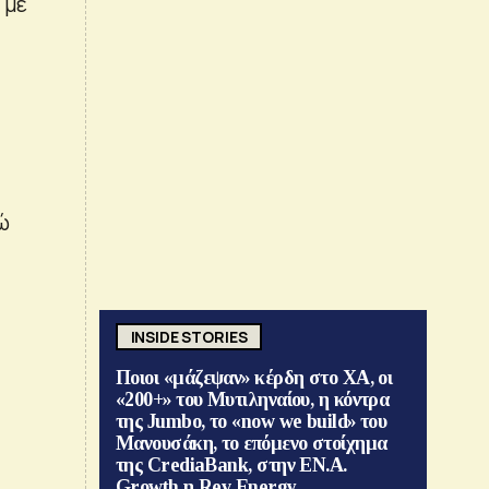
 με
ώ
INSIDE STORIES
Ποιοι «μάζεψαν» κέρδη στο ΧΑ, οι
«200+» του Μυτιληναίου, η κόντρα
της Jumbo, το «now we build» του
Μανουσάκη, το επόμενο στοίχημα
της CrediaBank, στην ΕΝ.Α.
Growth η Rev Energy