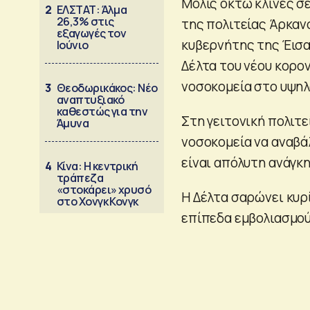
Μόλις οκτώ κλίνες σ
2
ΕΛΣΤΑΤ: Άλμα
26,3% στις
της πολιτείας Άρκαν
εξαγωγές τον
κυβερνήτης της Έισα
Ιούνιο
Δέλτα του νέου κορο
νοσοκομεία στο υψηλ
3
Θεοδωρικάκος: Νέο
αναπτυξιακό
καθεστώς για την
Στη γειτονική πολιτ
Άμυνα
νοσοκομεία να αναβά
είναι απόλυτη ανάγκη
4
Κίνα: Η κεντρική
τράπεζα
«στοκάρει» χρυσό
Η Δέλτα σαρώνει κυρ
στο Χονγκ Κονγκ
επίπεδα εμβολιασμού 