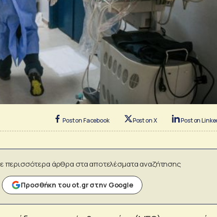
Post on Facebook
Post on X
Post on Linke
ε περισσότερα άρθρα στα αποτελέσματα αναζήτησης
Προσθήκη του ot.gr στην Google