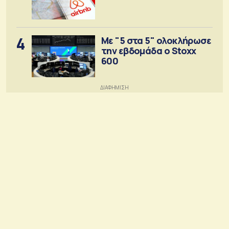
4
Με "5 στα 5" ολοκλήρωσε
την εβδομάδα ο Stoxx
600