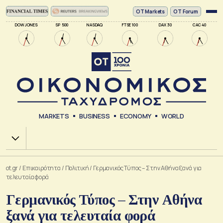
ΟΤ Markets
OT Forum
DOW JONES
SP 500
NASDAQ
FTSE 100
DAX 30
CAC 40
MARKETS
BUSINESS
ECONOMY
WORLD
Χ.Α.
ot.gr
/
Επικαιρότητα
/
Πολιτική
/
Γερμανικός Τύπος – Στην Αθήνα ξανά για
τελευταία φορά
Γερμανικός Τύπος – Στην Αθήνα
ξανά για τελευταία φορά