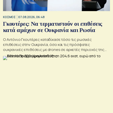
ΚΟΣΜΟΣ
07.08.2026, 06:48
Γκουτέρες: Να τερματιστούν οι επιθέσεις
κατά αμάχων σε Ουκρανία και Ρωσία
Ο Αντόνιο Γκουτέρες καταδίκασε τόσο τις ρωσικές
επιθέσεις στην Ουκρανία, όσο και τις πρόσφατες
ουκρανικές επιθέσεις με drones σε αρκετές περιοχές της
Ρωσίας, οι οποίες προκάλεσαν απώλειες μεταξύ αμάχων και
ζημιές σε μη στρατιωτικές υποδομές.