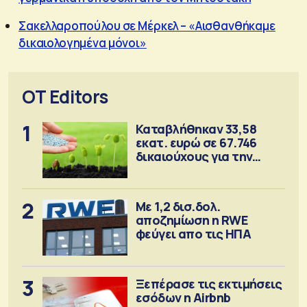
Σακελλαροπούλου σε Μέρκελ – «Αισθανθήκαμε
δικαιολογημένα μόνοι»
OT Editors
1
Καταβλήθηκαν 33,58
εκατ. ευρώ σε 67.746
δικαιούχους για την
αγορά λιπασμάτων
2
Με 1,2 δισ.δολ.
αποζημίωση η RWE
φεύγει απο τις ΗΠΑ
3
Ξεπέρασε τις εκτιμήσεις
εσόδων η Airbnb