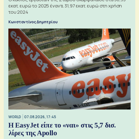
εκατ. ευρώ το 2025 έναντι 31,97 εκατ. ευρώ στη χρήση
του 2024
Κωνσταντίνος Δημητρίου
WORLD
07.08.2026, 17:45
Η EasyJet είπε το «ναι» στις 5,7 δισ.
λίρες της Apollo