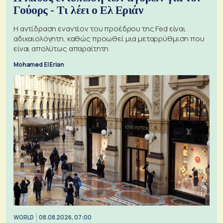
Γούορς - Τι λέει ο Ελ Εριάν
Η αντίδραση εναντίον του προέδρου της Fed είναι
αδικαιολόγητη, καθώς προωθεί μια μεταρρύθμιση που
είναι απολύτως απαραίτητη
Mohamed El Erian
WORLD
08.08.2026, 07:00