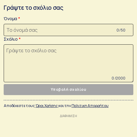
Γράψτε το σχόλιο σας
Όνομα
0 /50
Σχόλιο
0 /2000
Υποβολή σχολίου
Αποδέχεστε τους
Όροι Χρήσης
και την
Πολιτικη Απορρήτου