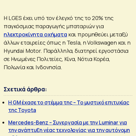
Η LGES έχει υπό τον έλεγχό της το 20% της
παγκόσμιας παραγωγής μπαταριών για
ηλεκτροκίνητα οχήματα
και προμηθεύει μεταξύ
άλλων εταιρείες όπως η Tesla, η Volkswagen και η
Hyundai Motor. Παράλληλα, διατηρεί εργοστάσια
σε Ηνωμένες Πολιτείες, Κίνα, Νότια Κορέα,
Πολωνία και Ινδονησία.
Σχετικά άρθρα:
Η GM έχασε το στέμμα της – Το μυστικό επιτυχίας
της Toyota
Mercedes-Benz – Συνεργασία με την Luminar για
την ανάπτυξη νέας τεχνολογίας για την αυτόνομη