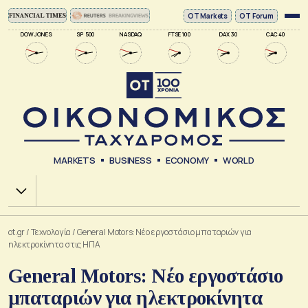
ΟΤ Markets
OT Forum
DOW JONES
SP 500
NASDAQ
FTSE 100
DAX 30
CAC 40
MARKETS
BUSINESS
ECONOMY
WORLD
Χ.Α.
ot.gr
/
Τεχνολογία
/
General Motors: Νέο εργοστάσιο μπαταριών για
ηλεκτροκίνητα στις ΗΠΑ
General Motors: Νέο εργοστάσιο
μπαταριών για ηλεκτροκίνητα