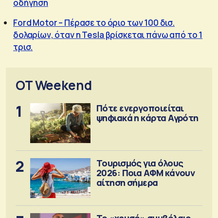
οδήγηση
Ford Motor – Πέρασε το όριο των 100 δισ.
δολαρίων, όταν η Tesla βρίσκεται πάνω από το 1
τρισ.
OT Weekend
1
Πότε ενεργοποιείται
ψηφιακά η κάρτα Αγρότη
2
Τουρισμός για όλους
2026: Ποια ΑΦΜ κάνουν
αίτηση σήμερα
Το «χρυσό» συμβόλαιο