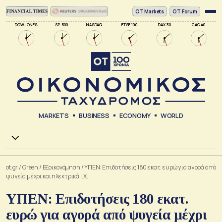
ΟΤ Markets
OT Forum
DOW JONES
SP 500
NASDAQ
FTSE 100
DAX 30
CAC 40
MARKETS
BUSINESS
ECONOMY
WORLD
Χ.Α.
ot.gr
/
Green
/
Εξοικονόμηση
/
ΥΠΕΝ: Επιδοτήσεις 180 εκατ. ευρώ για αγορά από
ψυγεία μέχρι και ηλεκτρικά Ι.Χ.
ΥΠΕΝ: Επιδοτήσεις 180 εκατ.
ευρώ για αγορά από ψυγεία μέχρι