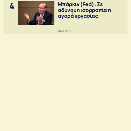
4
Μπάρκιν (Fed): Σε
αδύναμη ισορροπία η
αγορά εργασίας