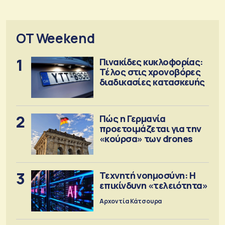
OT Weekend
1
Πινακίδες κυκλοφορίας:
Τέλος στις χρονοβόρες
διαδικασίες κατασκευής
2
Πώς η Γερμανία
προετοιμάζεται για την
«κούρσα» των drones
3
Τεχνητή νοημοσύνη: Η
επικίνδυνη «τελειότητα»
Αρχοντία Κάτσουρα