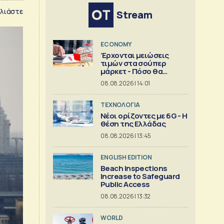
λιάστε
Stream
ECONOMY
Έρχονται μειώσεις
τιμών στα σούπερ
μάρκετ - Πόσο θα
πέσουν
08.08.2026 | 14:01
ΤΕΧΝΟΛΟΓΙΑ
Νέοι ορίζοντες με 6G - Η
θέση της Ελλάδας
08.08.2026 | 13:45
ENGLISH EDITION
Beach Inspections
Increase to Safeguard
Public Access
08.08.2026 | 13:32
WORLD