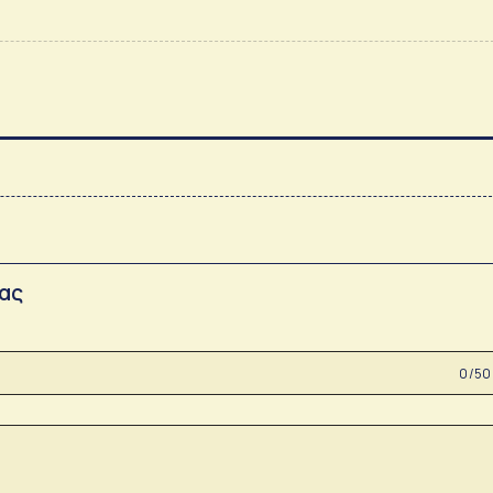
σας
0 /50