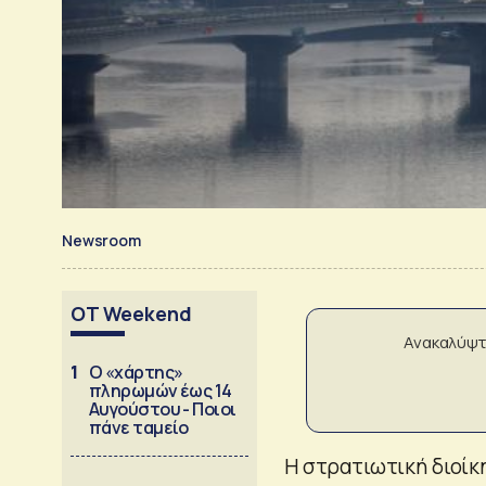
Newsroom
OT Weekend
Ανακαλύψτ
1
Ο «χάρτης»
πληρωμών έως 14
Αυγούστου - Ποιοι
πάνε ταμείο
Η στρατιωτική διοίκ