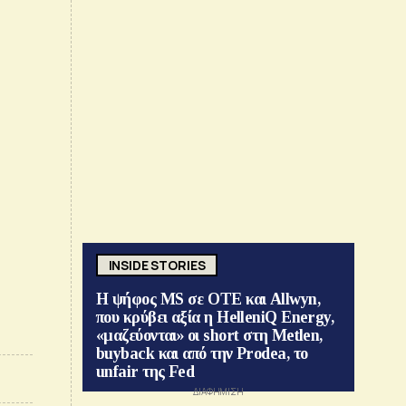
INSIDE STORIES
Η ψήφος MS σε ΟΤΕ και Allwyn,
που κρύβει αξία η HelleniQ Energy,
«μαζεύονται» οι short στη Metlen,
buyback και από την Prodea, το
unfair της Fed