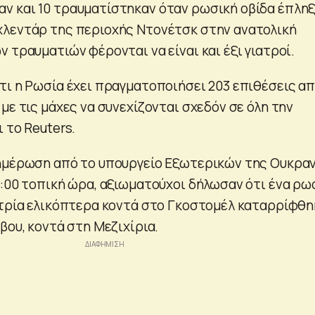
 και 10 τραυματίστηκαν όταν ρωσική οβίδα έπλη
λεντάρ της περιοχής Ντονέτσκ στην ανατολική
 τραυματιών φέρονται να είναι και έξι γιατροί.
τι η Ρωσία έχει πραγματοποιήσει 203 επιθέσεις α
με τις μάχες να συνεχίζονται σχεδόν σε όλη την
 το Reuters.
ημέρωση από το υπουργείο Εξωτερικών της Ουκραν
4:00 τοπική ώρα, αξιωματούχοι δήλωσαν ότι ένα ρω
 τρία ελικόπτερα κοντά στο Γκοστομέλ καταρρίφθη
βου, κοντά στη Μεζιχίρια.