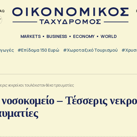
AQ
MARKETS
BUSINESS
ECONOMY
WORLD
γωγές
#Επίδομα 150 Ευρώ
#Χωροταξικό Τουρισμού
#Χρυσή
σερις νεκροί και τουλάχιστον δέκα τραυματίες
νοσοκομείο – Τέσσερις νεκρο
αυματίες