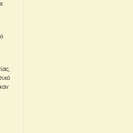
ξε
πό
ίας,
σικό
καν