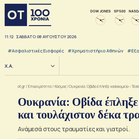
DOW JONES
SP 500
NASD
11:12
ΣΑΒΒΑΤΟ
08
ΑΥΓΟΥΣΤΟΥ
2026
#Ασφαλιστικές Εισφορές
#Χρηματιστήριο Αθηνών
#εξα
Χ.Α.
ot.gr
/
Επικαιρότητα
/
Κόσμος
/
Ουκρανία: Οβίδα έπληξε νοσοκομείο – Τέσ
Ουκρανία: Οβίδα έπληξε 
και τουλάχιστον δέκα τρ
Ανάμεσά στους τραυματίες και γιατροί.