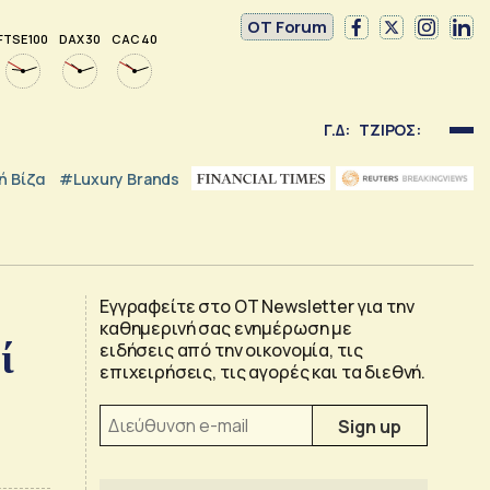
OT Forum
FTSE 100
DAX 30
CAC 40
Γ.Δ:
ΤΖΙΡΟΣ:
 Βίζα
#luxury Brands
Εγγραφείτε στο OT Newsletter για την
καθημερινή σας ενημέρωση με
ί
ειδήσεις από την οικονομία, τις
επιχειρήσεις, τις αγορές και τα διεθνή.