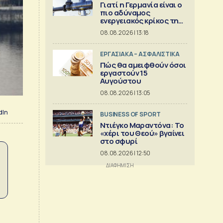
Γιατί η Γερμανία είναι ο
πιο αδύναμος
ενεργειακός κρίκος της
Ευρώπης
08.08.2026 | 13:18
ΕΡΓΑΣΙΑΚΑ – ΑΣΦΑΛΙΣΤΙΚΑ
Πώς θα αμειφθούν όσοι
εργαστούν 15
Αυγούστου
08.08.2026 | 13:05
dIn
BUSINESS OF SPORT
Ντιέγκο Μαραντόνα: Το
«χέρι του Θεού» βγαίνει
στο σφυρί
08.08.2026 | 12:50