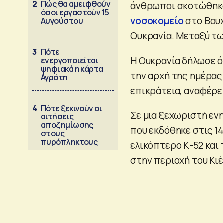
2
Πώς θα αμειφθούν
άνθρωποι σκοτώθηκαν
όσοι εργαστούν 15
νοσοκομείο
στο Βουχ
Αυγούστου
Ουκρανία. Μεταξύ των
3
Πότε
Η Ουκρανία δήλωσε ό
ενεργοποιείται
ψηφιακά η κάρτα
την αρχή της ημέρας 
Αγρότη
επικράτεια, αναφέρει
4
Πότε ξεκινούν οι
Σε μια ξεχωριστή εν
αιτήσεις
αποζημίωσης
που εκδόθηκε στις 1
στους
πυρόπληκτους
ελικόπτερο Κ-52 και
στην περιοχή του Κιέ