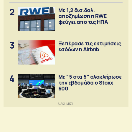
2
Με 1,2 δισ.δολ.
αποζημίωση η RWE
φεύγει απο τις ΗΠΑ
3
Ξεπέρασε τις εκτιμήσεις
εσόδων η Airbnb
4
Με "5 στα 5" ολοκλήρωσε
την εβδομάδα ο Stoxx
600