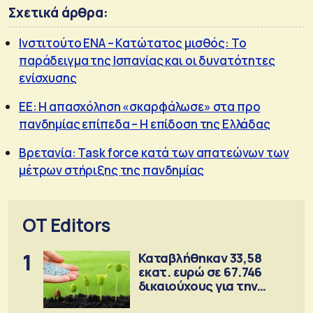
Σχετικά άρθρα:
Ινστιτούτο ΕΝΑ – Κατώτατος μισθός: Το
παράδειγμα της Ισπανίας και οι δυνατότητες
ενίσχυσης
EE: Η απασχόληση «σκαρφάλωσε» στα προ
πανδημίας επίπεδα – Η επίδοση της Ελλάδας
Βρετανία: Task force κατά των απατεώνων των
μέτρων στήριξης της πανδημίας
OT Editors
1
Καταβλήθηκαν 33,58
εκατ. ευρώ σε 67.746
δικαιούχους για την
αγορά λιπασμάτων