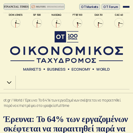
ΟΤ Markets
OT Forum
DOW JONES
SP 500
NASDAQ
FTSE 100
DAX 30
CAC 40
MARKETS
BUSINESS
ECONOMY
WORLD
Χ.Α.
ot.gr
/
World
/
Έρευνα: Το 64% των εργαζομένων σκέφτεται να παραιτηθεί
παρά να επιστρέψει στο γραφείο full time
Έρευνα: Το 64% των εργαζομένων
σκέφτεται να παραιτηθεί παρά να