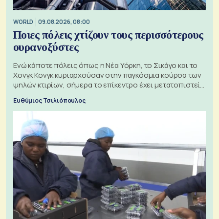
WORLD
09.08.2026, 08:00
Ποιες πόλεις χτίζουν τους περισσότερους
ουρανοξύστες
Ενώ κάποτε πόλεις όπως η Νέα Υόρκη, το Σικάγο και το
Χονγκ Κονγκ κυριαρχούσαν στην παγκόσμια κούρσα των
ψηλών κτιρίων, σήμερα το επίκεντρο έχει μετατοπιστεί
προς την Ασία
Ευθύμιος Τσιλιόπουλος