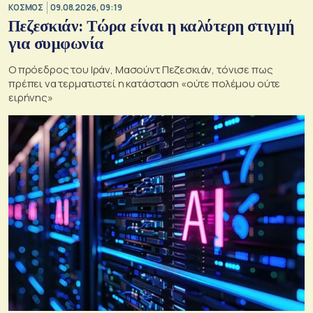
ΚΟΣΜΟΣ
09.08.2026, 09:19
Πεζεσκιάν: Τώρα είναι η καλύτερη στιγμή
για συμφωνία
Ο πρόεδρος του Ιράν, Μασούντ Πεζεσκιάν, τόνισε πως
πρέπει να τερματιστεί η κατάσταση «ούτε πολέμου ούτε
ειρήνης»