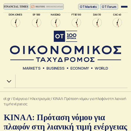
ΟΤ Markets
OT Forum
DOW JONES
SP 500
NASDAQ
FTSE 100
DAX 30
CAC 40
MARKETS
BUSINESS
ECONOMY
WORLD
Χ.Α.
ot.gr
/
Ενέργεια
/
Ηλεκτρισμός
/
ΚΙΝΑΛ: Πρόταση νόμου για πλαφόν στη λιανική
τιμή ενέργειας
ΚΙΝΑΛ: Πρόταση νόμου για
πλαφόν στη λιανική τιμή ενέργειας