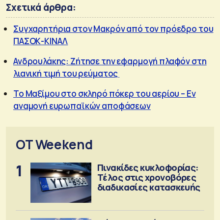
Σχετικά άρθρα:
Συγχαρητήρια στον Μακρόν από τον πρόεδρο του
ΠΑΣΟΚ-ΚΙΝΑΛ
Ανδρουλάκης: Ζήτησε την εφαρμογή πλαφόν στη
λιανική τιμή του ρεύματος
Το Μαξίμου στο σκληρό πόκερ του αερίου – Εν
αναμονή ευρωπαϊκών αποφάσεων
OT Weekend
1
Πινακίδες κυκλοφορίας:
Τέλος στις χρονοβόρες
διαδικασίες κατασκευής