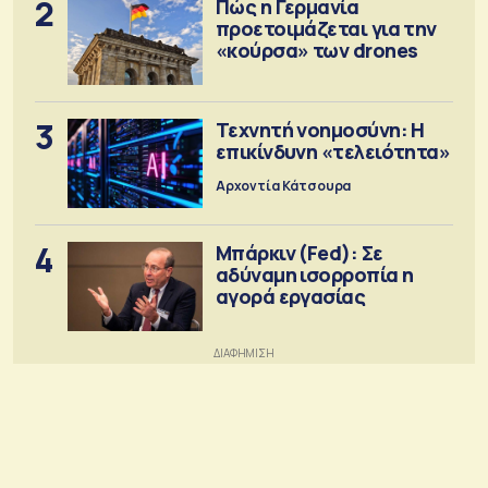
2
Πώς η Γερμανία
προετοιμάζεται για την
«κούρσα» των drones
3
Τεχνητή νοημοσύνη: Η
επικίνδυνη «τελειότητα»
Αρχοντία Κάτσουρα
4
Μπάρκιν (Fed): Σε
αδύναμη ισορροπία η
αγορά εργασίας