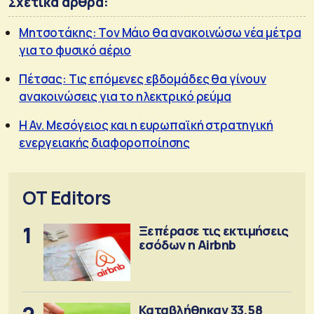
Σχετικά άρθρα:
Μητσοτάκης: Τον Μάιο θα ανακοινώσω νέα μέτρα
για το φυσικό αέριο
Πέτσας: Tις επόμενες εβδομάδες θα γίνουν
ανακοινώσεις για το ηλεκτρικό ρεύμα
Η Αν. Μεσόγειος και η ευρωπαϊκή στρατηγική
ενεργειακής διαφοροποίησης
OT Editors
1
Ξεπέρασε τις εκτιμήσεις
εσόδων η Airbnb
Καταβλήθηκαν 33,58