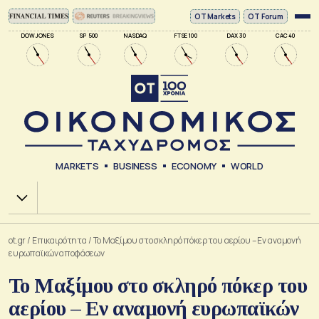
ΟΤ Markets
OT Forum
DOW JONES
SP 500
NASDAQ
FTSE 100
DAX 30
CAC 40
MARKETS
BUSINESS
ECONOMY
WORLD
Χ.Α.
ot.gr
/
Επικαιρότητα
/
Το Μαξίμου στο σκληρό πόκερ του αερίου – Εν αναμονή
ευρωπαϊκών αποφάσεων
Το Μαξίμου στο σκληρό πόκερ του
αερίου – Εν αναμονή ευρωπαϊκών