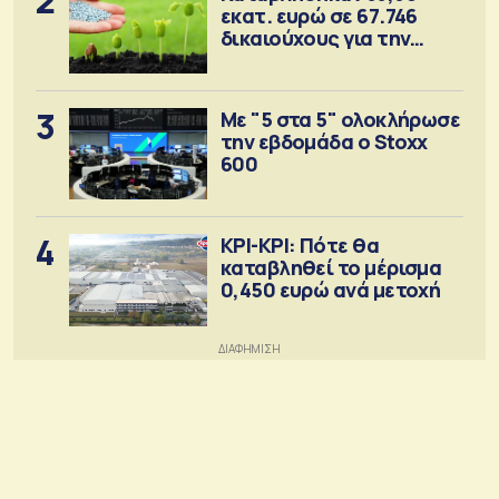
2
εκατ. ευρώ σε 67.746
δικαιούχους για την
αγορά λιπασμάτων
3
Με "5 στα 5" ολοκλήρωσε
την εβδομάδα ο Stoxx
600
4
ΚΡΙ-ΚΡΙ: Πότε θα
καταβληθεί το μέρισμα
0,450 ευρώ ανά μετοχή