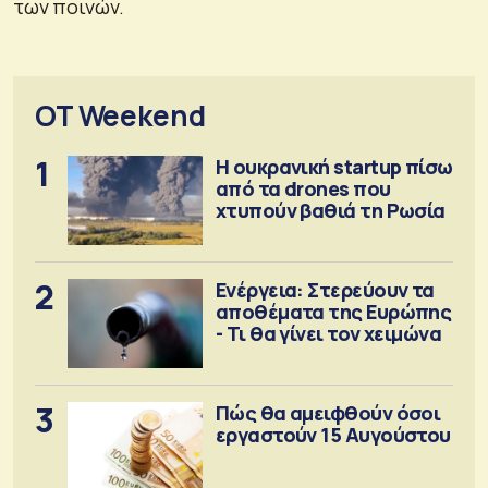
των ποινών.
OT Weekend
1
Η ουκρανική startup πίσω
από τα drones που
χτυπούν βαθιά τη Ρωσία
2
Ενέργεια: Στερεύουν τα
αποθέματα της Ευρώπης
- Τι θα γίνει τον χειμώνα
3
Πώς θα αμειφθούν όσοι
εργαστούν 15 Αυγούστου