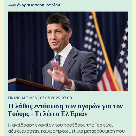
Αλεξάνδρα Παπαδημητρίου
FINANCIAL TIMES
08.08.2026, 07:00
Η λάθος εντύπωση των αγορών για τον
Γούορς - Τι λέει ο Ελ Εριάν
Η αντίδραση εναντίον του προέδρου της Fed είναι
αδικαιολόγητη, καθώς προωθεί μια μεταρρύθμιση που