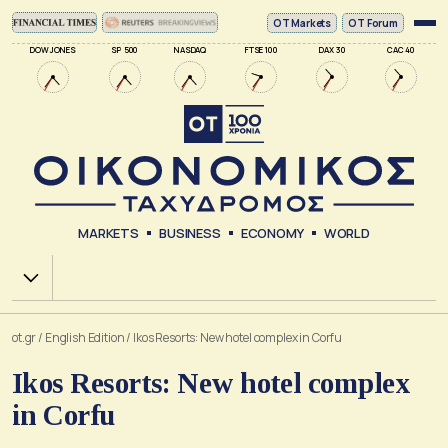
ΟΤ Markets
OT Forum
DOW JONES
SP 500
NASDAQ
FTSE 100
DAX 30
CAC 40
MARKETS
BUSINESS
ECONOMY
WORLD
Χ.Α.
ot.gr
/
English Edition
/
Ikos Resorts: New hotel complex in Corfu
Ikos Resorts: New hotel complex
in Corfu