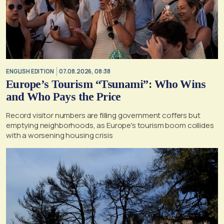
ENGLISH EDITION
07.08.2026, 08:38
Europe’s Tourism “Tsunami”: Who Wins
and Who Pays the Price
Record visitor numbers are filling government coffers but
emptying neighborhoods, as Europe's tourism boom collides
with a worsening housing crisis