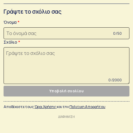
Γράψτε το σχόλιο σας
Όνομα
0 /50
Σχόλιο
0 /2000
Υποβολή σχολίου
Αποδέχεστε τους
Όροι Χρήσης
και την
Πολιτικη Απορρήτου