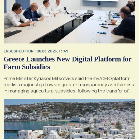
ENGLISH EDITION
06.08.2026, 13:49
Greece Launches New Digital Platform for
Farm Subsidies
Prime Minister Kyriakos Mitsotakis said the myAGRO platform
marks a major step toward greater transparency and fairness
in managing agricultural subsidies, following the transfer of
former OPEKEPE functions to the tax authority