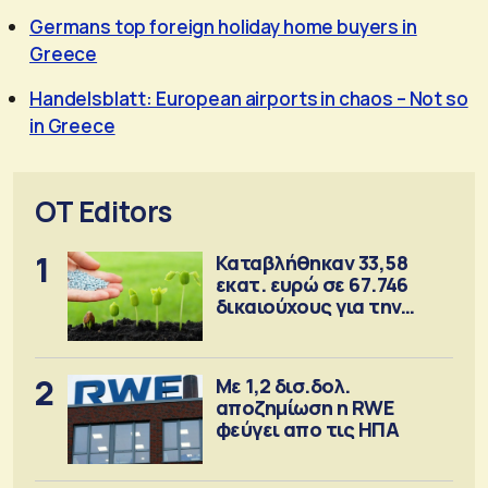
Germans top foreign holiday home buyers in
Greece
Handelsblatt: European airports in chaos – Not so
in Greece
OT Editors
1
Καταβλήθηκαν 33,58
εκατ. ευρώ σε 67.746
δικαιούχους για την
αγορά λιπασμάτων
2
Με 1,2 δισ.δολ.
αποζημίωση η RWE
φεύγει απο τις ΗΠΑ