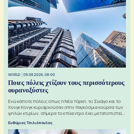
WORLD
09.08.2026, 08:00
Ποιες πόλεις χτίζουν τους περισσότερους
ουρανοξύστες
Ενώ κάποτε πόλεις όπως η Νέα Υόρκη, το Σικάγο και το
Χονγκ Κονγκ κυριαρχούσαν στην παγκόσμια κούρσα των
ψηλών κτιρίων, σήμερα το επίκεντρο έχει μετατοπιστεί
προς την Ασία
Ευθύμιος Τσιλιόπουλος