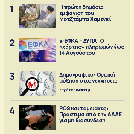
1
Η πρώτη δημόσια
εμφάνιση του
Μοτζτάμπα Χαμενεΐ
2
e-ΕΦΚΑ – ΔΥΠΑ: Ο
«χάρτης» πληρωμών έως
14 Αυγούστου
3
Δημογραφικό: Οριακή
αύξηση στις γεννήσεις
Στράτος Ιωακείμ
4
POS και ταμειακές:
Πρόστιμα από την ΑΑΔΕ
για μη διασύνδεση