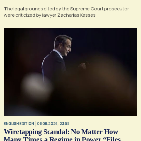
The legal grounds cited by the Supreme Court prosecutor
were criticized by lawyer Zacharias Kesses
ENGLISH EDITION
08.08.2026, 23:55
Wiretapping Scandal: No Matter How
Many Times a Regime in Power “Files