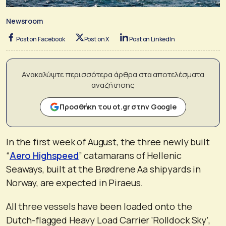
Newsroom
Post on Facebook
Post on X
Post on LinkedIn
Ανακαλύψτε περισσότερα άρθρα στα αποτελέσματα
αναζήτησης
Προσθήκη του ot.gr στην Google
In the first week of August, the three newly built
“
Aero Highspeed
” catamarans of Hellenic
Seaways, built at the Brødrene Aa shipyards in
Norway, are expected in Piraeus.
All three vessels have been loaded onto the
Dutch-flagged Heavy Load Carrier ‘Rolldock Sky’,