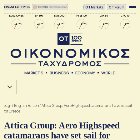
ΟΤ Markets
OT Forum
DOW JONES
SP 500
NASDAQ
FTSE 100
DAX 30
CAC 40
MARKETS
BUSINESS
ECONOMY
WORLD
Χ.Α.
ot.gr
/
English Edition
/
Attica Group: Aero Highspeed catamarans have set sail
for Greece
Attica Group: Aero Highspeed
catamarans have set sail for