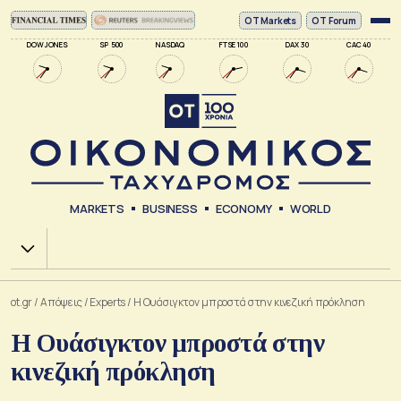
ΟΤ Markets
OT Forum
DOW JONES
SP 500
NASDAQ
FTSE 100
DAX 30
CAC 40
MARKETS
BUSINESS
ECONOMY
WORLD
Χ.Α.
ot.gr
/
Απόψεις
/
Experts
/
Η Ουάσιγκτον μπροστά στην κινεζική πρόκληση
Η Ουάσιγκτον μπροστά στην
κινεζική πρόκληση