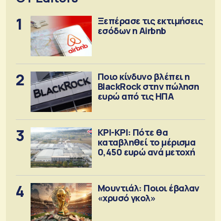
1
Ξεπέρασε τις εκτιμήσεις
εσόδων η Airbnb
2
Ποιο κίνδυνο βλέπει η
BlackRock στην πώληση
ευρώ από τις ΗΠΑ
3
ΚΡΙ-ΚΡΙ: Πότε θα
καταβληθεί το μέρισμα
0,450 ευρώ ανά μετοχή
4
Μουντιάλ: Ποιοι έβαλαν
«χρυσό γκολ»