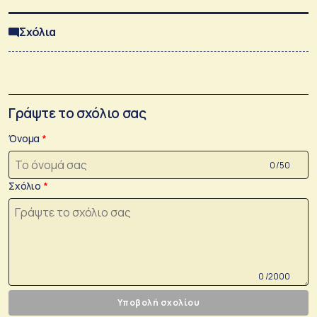
Σχόλια
Γράψτε το σχόλιο σας
Όνομα
0 /50
Σχόλιο
0 /2000
Υποβολή σχολίου