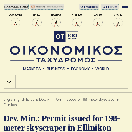
ΟΤ Markets
OT Forum
DOW JONES
SP 500
NASDAQ
FTSE 100
DAX 30
CAC 40
MARKETS
BUSINESS
ECONOMY
WORLD
Χ.Α.
ot.gr
/
English Edition
/
Dev. Min.: Permit issued for 198-meter skyscraper in
Ellinikon
Dev. Min.: Permit issued for 198-
meter skyscraper in Ellinikon