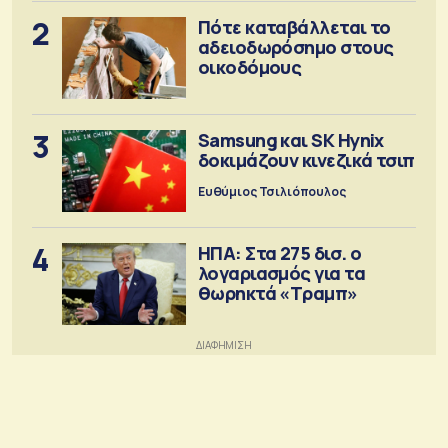
2
Πότε καταβάλλεται το
αδειοδωρόσημο στους
οικοδόμους
3
Samsung και SK Hynix
δοκιμάζουν κινεζικά τσιπ
Ευθύμιος Τσιλιόπουλος
4
ΗΠΑ: Στα 275 δισ. ο
λογαριασμός για τα
θωρηκτά «Τραμπ»