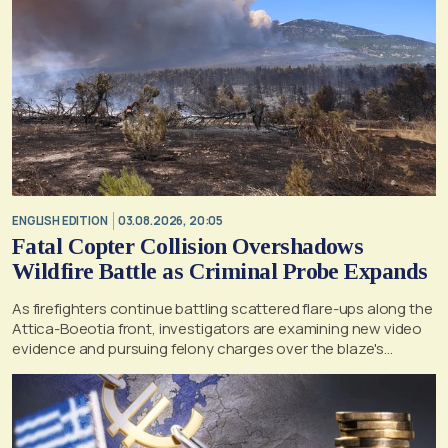
ENGLISH EDITION
03.08.2026, 20:05
Fatal Copter Collision Overshadows
Wildfire Battle as Criminal Probe Expands
As firefighters continue battling scattered flare-ups along the
Attica-Boeotia front, investigators are examining new video
evidence and pursuing felony charges over the blaze's
suspected origin