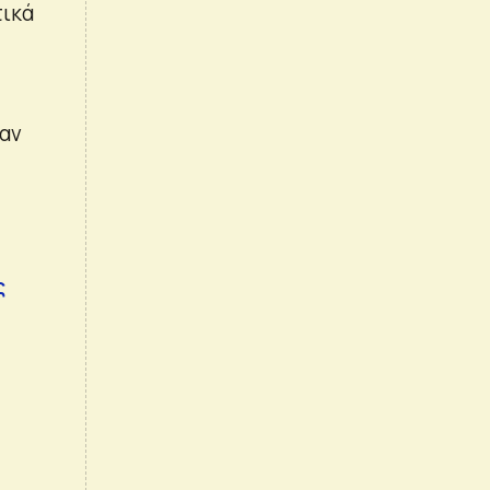
τικά
αν
ς