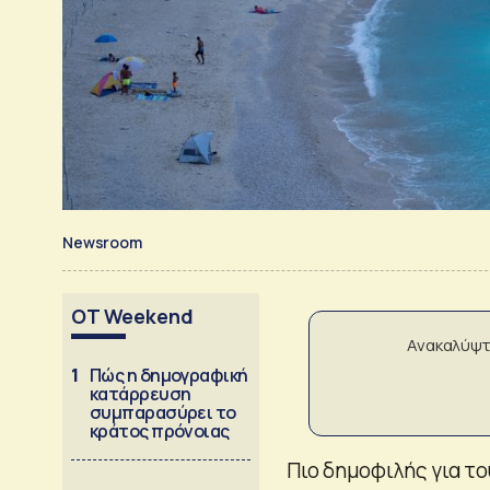
Newsroom
OT Weekend
Ανακαλύψτ
1
Πώς η δημογραφική
κατάρρευση
συμπαρασύρει το
κράτος πρόνοιας
Πιο δημοφιλής για τ