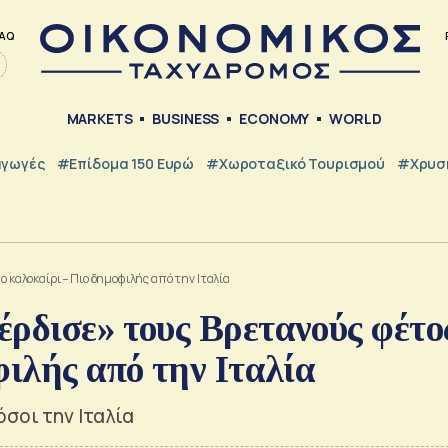
AQ
MARKETS
BUSINESS
ECONOMY
WORLD
γωγές
#Επίδομα 150 Ευρώ
#Χωροταξικό Τουρισμού
#Χρυσή
ο καλοκαίρι – Πιο δημοφιλής από την Ιταλία
ρδισε» τους Βρετανούς φέτο
φιλής από την Ιταλία
όσοι την Ιταλία