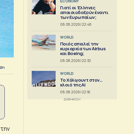
ECONOMY
Γιατί οι Έλληνες
απαισιοδοξούν έναντι
των Ευρωπαίων;
08.08.2026 | 22:48
WORLD
Ποιός απειλεί την
κυριαρχία των Airbus
και Boeing;
08.08.2026 | 22:32
dIn
WORLD
Το Χόλιγουντ στον…
κλοιό της AI
08.08.2026 | 22:16
 την