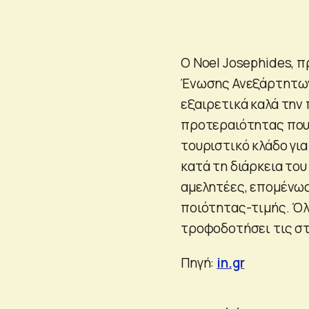
Ο Noel Josephides, π
Ένωσης Ανεξάρτητων 
εξαιρετικά καλά την
προτεραιότητας που
τουριστικό κλάδο για
κατά τη διάρκεια του
αμελητέες, επομένω
ποιότητας-τιμής. Όλα
τροφοδοτήσει τις στ
Πηγή:
in.gr