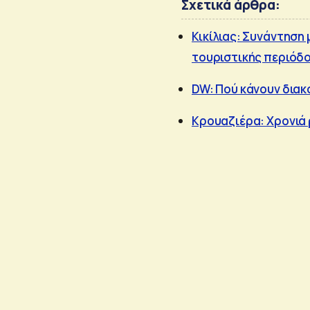
Σχετικά άρθρα:
Κικίλιας: Συνάντηση 
τουριστικής περιόδ
DW: Πού κάνουν διακο
Κρουαζιέρα: Χρονιά 