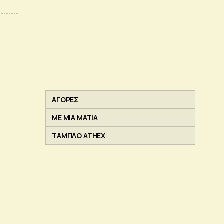
ΑΓΟΡΕΣ
ΜΕ ΜΙΑ ΜΑΤΙΑ
ΤΑΜΠΛΟ ATHEX