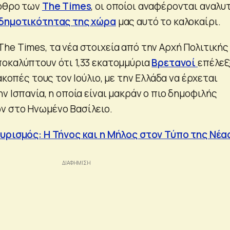
άρθρο των
The Times
, οι οποίοι αναφέρονται αναλυ
δημοτικότητας της χώρα
μας αυτό το καλοκαίρι.
he Times, τα νέα στοιχεία από την Αρχή Πολιτικής
οκαλύπτουν ότι 1,33 εκατομμύρια
Βρετανοί
επέλεξ
ακοπές τους τον Ιούλιο, με την Ελλάδα να έρχεται
ν Ισπανία, η οποία είναι μακράν ο πιο δημοφιλής
ν στο Ηνωμένο Βασίλειο.
υρισμός: Η Τήνος και η Μήλος στον Τύπο της Νέα