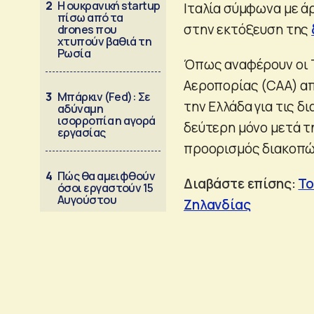
2
Η ουκρανική startup
Ιταλία σύμφωνα με 
πίσω από τα
στην εκτόξευση της
drones που
χτυπούν βαθιά τη
Ρωσία
Όπως αναφέρουν οι T
Αεροπορίας (CAA) απ
3
Μπάρκιν (Fed): Σε
την Ελλάδα για τις δι
αδύναμη
ισορροπία η αγορά
δεύτερη μόνο μετά τη
εργασίας
προορισμός διακοπώ
4
Πώς θα αμειφθούν
Διαβάστε επίσης:
Το
όσοι εργαστούν 15
Αυγούστου
Ζηλανδίας