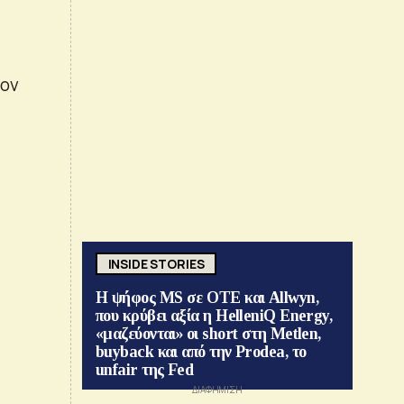
τον
INSIDE STORIES
Η ψήφος MS σε ΟΤΕ και Allwyn,
που κρύβει αξία η HelleniQ Energy,
«μαζεύονται» οι short στη Metlen,
buyback και από την Prodea, το
unfair της Fed