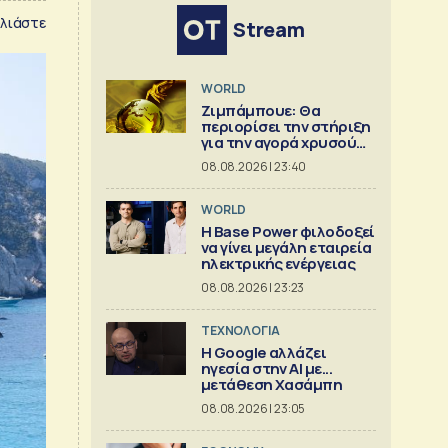
λιάστε
Stream
WORLD
Ζιμπάμπουε: Θα
περιορίσει την στήριξη
για την αγορά χρυσού
στα 300 εκατομμύρια
08.08.2026 | 23:40
δολάρια φέτος
WORLD
Η Base Power φιλοδοξεί
να γίνει μεγάλη εταιρεία
ηλεκτρικής ενέργειας
08.08.2026 | 23:23
ΤΕΧΝΟΛΟΓΙΑ
Η Google αλλάζει
ηγεσία στην AI με...
μετάθεση Χασάμπη
08.08.2026 | 23:05