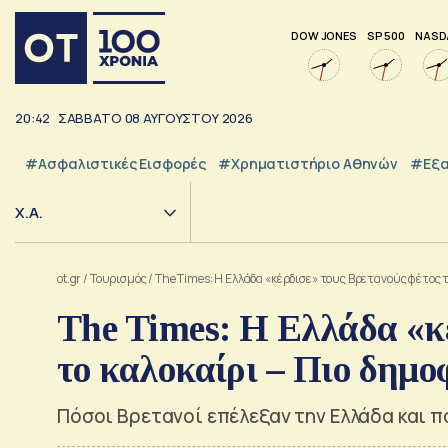
DOW JONES
SP 500
NASD
20:42
ΣΑΒΒΑΤΟ
08
ΑΥΓΟΥΣΤΟΥ
2026
#Ασφαλιστικές Εισφορές
#Χρηματιστήριο Αθηνών
#εξα
Χ.Α.
ot.gr
/
Τουρισμός
/
The Times: Η Ελλάδα «κέρδισε» τους Βρετανούς φέτος τ
The Times: Η Ελλάδα «κέ
το καλοκαίρι – Πιο δημο
Πόσοι Βρετανοί επέλεξαν την Ελλάδα και π