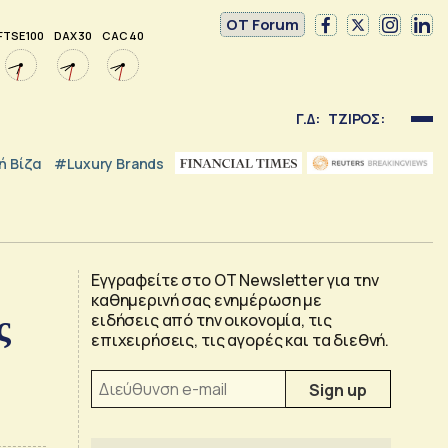
OT Forum
FTSE 100
DAX 30
CAC 40
Γ.Δ:
ΤΖΙΡΟΣ:
 Βίζα
#luxury Brands
Εγγραφείτε στο OT Newsletter για την
καθημερινή σας ενημέρωση με
ς
ειδήσεις από την οικονομία, τις
επιχειρήσεις, τις αγορές και τα διεθνή.