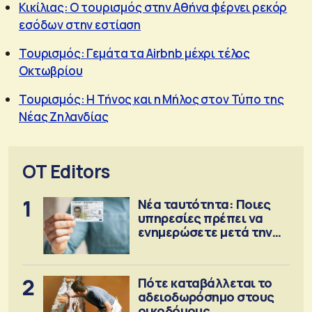
Κικίλιας: Ο τουρισμός στην Αθήνα φέρνει ρεκόρ
εσόδων στην εστίαση
Τουρισμός: Γεμάτα τα Airbnb μέχρι τέλος
Οκτωβρίου
Τουρισμός: Η Τήνος και η Μήλος στον Τύπο της
Νέας Ζηλανδίας
OT Editors
1
Νέα ταυτότητα: Ποιες
υπηρεσίες πρέπει να
ενημερώσετε μετά την
έκδοση
2
Πότε καταβάλλεται το
αδειοδωρόσημο στους
οικοδόμους