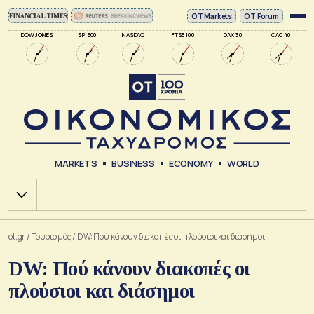
ΟΤ Markets
OT Forum
DOW JONES
SP 500
NASDAQ
FTSE 100
DAX 30
CAC 40
MARKETS
BUSINESS
ECONOMY
WORLD
Χ.Α.
ot.gr
/
Τουρισμός
/
DW: Πού κάνουν διακοπές οι πλούσιοι και διάσημοι
DW: Πού κάνουν διακοπές οι
πλούσιοι και διάσημοι