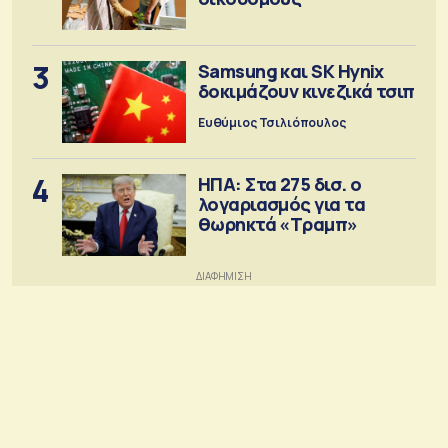
3
Samsung και SK Hynix
δοκιμάζουν κινεζικά τσιπ
Ευθύμιος Τσιλιόπουλος
4
ΗΠΑ: Στα 275 δισ. ο
λογαριασμός για τα
θωρηκτά «Τραμπ»