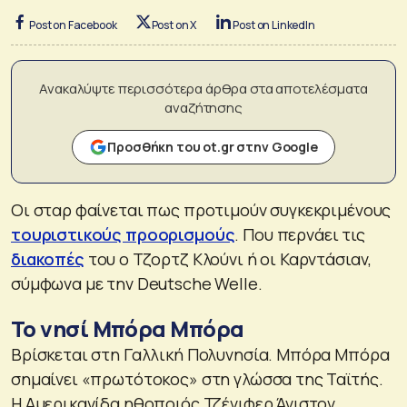
Post on Facebook
Post on X
Post on LinkedIn
Ανακαλύψτε περισσότερα άρθρα στα αποτελέσματα
αναζήτησης
Προσθήκη του ot.gr στην Google
Οι σταρ φαίνεται πως προτιμούν συγκεκριμένους
τουριστικούς προορισμούς
. Που περνάει τις
διακοπές
του ο Τζορτζ Κλούνι ή οι Καρντάσιαν,
σύμφωνα με την Deutsche Welle.
Το νησί Μπόρα Μπόρα
Βρίσκεται στη Γαλλική Πολυνησία. Μπόρα Μπόρα
σημαίνει «πρωτότοκος» στη γλώσσα της Ταϊτής.
Η Αμερικανίδα ηθοποιός Τζένιφερ Άνιστον