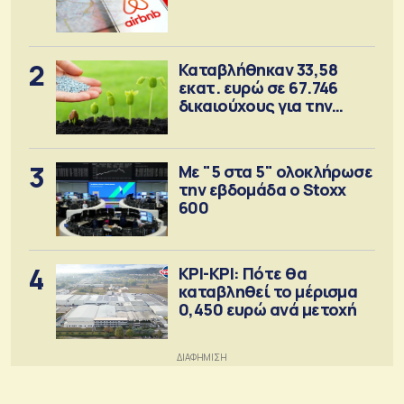
2
Καταβλήθηκαν 33,58
εκατ. ευρώ σε 67.746
δικαιούχους για την
αγορά λιπασμάτων
3
Με "5 στα 5" ολοκλήρωσε
την εβδομάδα ο Stoxx
600
4
ΚΡΙ-ΚΡΙ: Πότε θα
καταβληθεί το μέρισμα
0,450 ευρώ ανά μετοχή