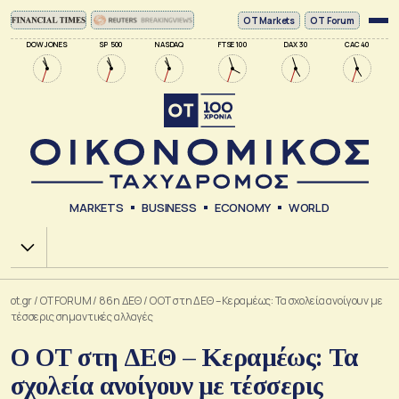
ΟΤ Markets
OT Forum
DOW JONES
SP 500
NASDAQ
FTSE 100
DAX 30
CAC 40
MARKETS
BUSINESS
ECONOMY
WORLD
Χ.Α.
ot.gr
/
OT FORUM
/
86η ΔΕΘ
/
Ο ΟΤ στη ΔΕΘ – Κεραμέως: Τα σχολεία ανοίγουν με
τέσσερις σημαντικές αλλαγές
Ο ΟΤ στη ΔΕΘ – Κεραμέως: Τα
σχολεία ανοίγουν με τέσσερις