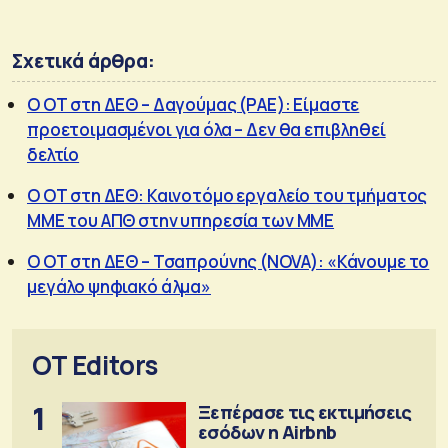
Σχετικά άρθρα:
Ο ΟΤ στη ΔΕΘ – Δαγούμας (ΡΑΕ): Είμαστε
προετοιμασμένοι για όλα – Δεν θα επιβληθεί
δελτίο
Ο ΟΤ στη ΔΕΘ: Καινοτόμο εργαλείο του τμήματος
ΜΜΕ του ΑΠΘ στην υπηρεσία των ΜΜΕ
Ο ΟΤ στη ΔΕΘ – Τσαπρούνης (NOVA): «Κάνουμε το
μεγάλο ψηφιακό άλμα»
OT Editors
1
Ξεπέρασε τις εκτιμήσεις
εσόδων η Airbnb