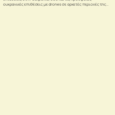
ουκρανικές επιθέσεις με drones σε αρκετές περιοχές της
Ρωσίας, οι οποίες προκάλεσαν απώλειες μεταξύ αμάχων και
ζημιές σε μη στρατιωτικές υποδομές.