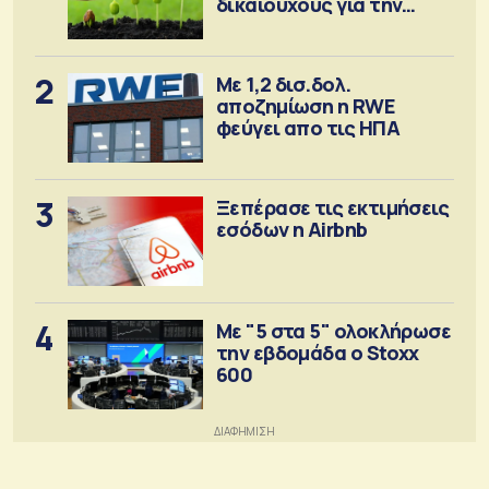
δικαιούχους για την
αγορά λιπασμάτων
2
Με 1,2 δισ.δολ.
αποζημίωση η RWE
φεύγει απο τις ΗΠΑ
3
Ξεπέρασε τις εκτιμήσεις
εσόδων η Airbnb
4
Με "5 στα 5" ολοκλήρωσε
την εβδομάδα ο Stoxx
600