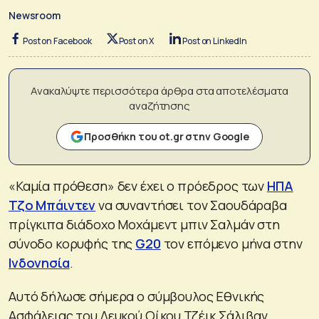
Newsroom
Post on Facebook
Post on X
Post on LinkedIn
Ανακαλύψτε περισσότερα άρθρα στα αποτελέσματα
αναζήτησης
Προσθήκη του ot.gr στην Google
«Καμία πρόθεση» δεν έχει ο πρόεδρος των
ΗΠΑ
Τζο Μπάιντεν
να συναντήσει τον Σαουδάραβα
πρίγκιπα διάδοχο Μοχάμεντ μπιν Σαλμάν στη
σύνοδο κορυφής της
G20
τον επόμενο μήνα στην
Ινδονησία
.
Αυτό δήλωσε σήμερα ο σύμβουλος Εθνικής
Ασφάλειας του Λευκού Οίκου Τζέικ Σάλιβαν.