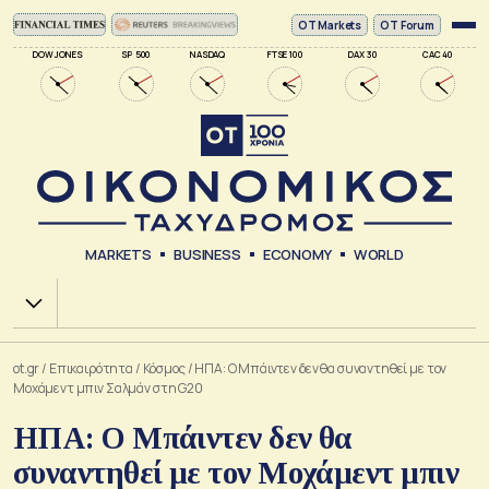
ΟΤ Markets
OT Forum
DOW JONES
SP 500
NASDAQ
FTSE 100
DAX 30
CAC 40
MARKETS
BUSINESS
ECONOMY
WORLD
Χ.Α.
ot.gr
/
Επικαιρότητα
/
Κόσμος
/
ΗΠΑ: Ο Μπάιντεν δεν θα συναντηθεί με τον
Μοχάμεντ μπιν Σαλμάν στη G20
ΗΠΑ: Ο Μπάιντεν δεν θα
συναντηθεί με τον Μοχάμεντ μπιν